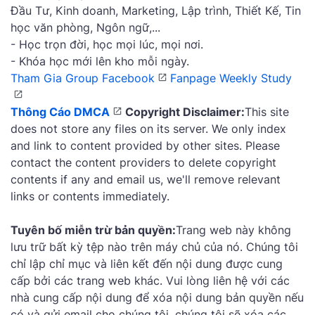
Đầu Tư, Kinh doanh, Marketing, Lập trình, Thiết Kế, Tin
học văn phòng, Ngôn ngữ,...
- Học trọn đời, học mọi lúc, mọi nơi.
- Khóa học mới lên kho mỗi ngày.
Tham Gia Group Facebook
Fanpage Weekly Study
Thông Cáo DMCA
Copyright Disclaimer:
This site
does not store any files on its server. We only index
and link to content provided by other sites. Please
contact the content providers to delete copyright
contents if any and email us, we'll remove relevant
links or contents immediately.
Tuyên bố miễn trừ bản quyền:
Trang web này không
lưu trữ bất kỳ tệp nào trên máy chủ của nó. Chúng tôi
chỉ lập chỉ mục và liên kết đến nội dung được cung
cấp bởi các trang web khác. Vui lòng liên hệ với các
nhà cung cấp nội dung để xóa nội dung bản quyền nếu
có và gửi email cho chúng tôi, chúng tôi sẽ xóa các