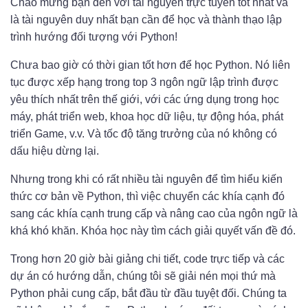
Chào mừng bạn đến với tài nguyên trực tuyến tốt nhất và
là tài nguyên duy nhất bạn cần để học và thành thạo lập
trình hướng đối tượng với Python!
Chưa bao giờ có thời gian tốt hơn để học Python. Nó liên
tục được xếp hạng trong top 3 ngôn ngữ lập trình được
yêu thích nhất trên thế giới, với các ứng dụng trong học
máy, phát triển web, khoa học dữ liệu, tự động hóa, phát
triển Game, v.v. Và tốc độ tăng trưởng của nó không có
dấu hiệu dừng lại.
Nhưng trong khi có rất nhiều tài nguyên để tìm hiểu kiến ​​
thức cơ bản về Python, thì việc chuyển các khía cạnh đó
sang các khía cạnh trung cấp và nâng cao của ngôn ngữ là
khá khó khăn. Khóa học này tìm cách giải quyết vấn đề đó.
Trong hơn 20 giờ bài giảng chi tiết, code trực tiếp và các
dự án có hướng dẫn, chúng tôi sẽ giải nén mọi thứ mà
Python phải cung cấp, bắt đầu từ đầu tuyệt đối. Chúng ta