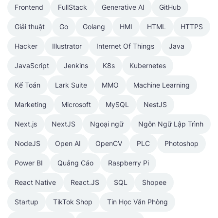
Frontend
FullStack
Generative AI
GitHub
Giải thuật
Go
Golang
HMI
HTML
HTTPS
Hacker
Illustrator
Internet Of Things
Java
JavaScript
Jenkins
K8s
Kubernetes
Kế Toán
Lark Suite
MMO
Machine Learning
Marketing
Microsoft
MySQL
NestJS
Next.js
NextJS
Ngoại ngữ
Ngôn Ngữ Lập Trình
NodeJS
Open AI
OpenCV
PLC
Photoshop
Power BI
Quảng Cáo
Raspberry Pi
React Native
React.JS
SQL
Shopee
Startup
TikTok Shop
Tin Học Văn Phòng