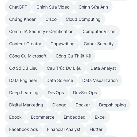
ChatGPT
Chỉnh Sửa Video
Chỉnh Sửa Ảnh
Chứng Khoán
Cisco
Cloud Computing
CompTIA Security+ Certification
Computer Vision
Content Creator
Copywriting
Cyber Security
Công Cụ Microsoft
Công Cụ Thiết Kế
Cơ Sở Dữ Liệu
Cấu Trúc Dữ Liệu
Data Analyst
Data Engineer
Data Science
Data Visualization
Deep Learning
DevOps
DevSecOps
Digital Marketing
Django
Docker
Dropshipping
Ebook
Ecommerce
Embedded
Excel
Facebook Ads
Financial Analyst
Flutter