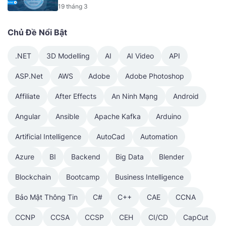
v1.1 [Mã - 6927 A]
19 tháng 3
Chủ Đề Nổi Bật
.NET
3D Modelling
AI
AI Video
API
ASP.Net
AWS
Adobe
Adobe Photoshop
Affiliate
After Effects
An Ninh Mạng
Android
Angular
Ansible
Apache Kafka
Arduino
Artificial Intelligence
AutoCad
Automation
Azure
BI
Backend
Big Data
Blender
Blockchain
Bootcamp
Business Intelligence
Bảo Mật Thông Tin
C#
C++
CAE
CCNA
CCNP
CCSA
CCSP
CEH
CI/CD
CapCut