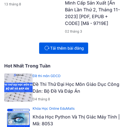
Minh Cấp Sản Xuất [Ấn
13 tháng 8
Bản Lần Thứ 2, Tháng 11-
2023] [PDF, EPUB +
CODE] [Mã - 9719E]
02 tháng 3
Tải thêm bài đăng
Hot Nhất Trong Tuần
Đề thi môn GDCD
Đề Thi Thử Đại Học Môn Giáo Dục Công
Dân: Bộ Đề Và Đáp Án
04 tháng 8
Khóa Học Online EduMalls
Khóa Học Python Và Thị Giác Máy Tính |
Mã: 8053