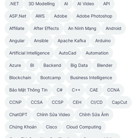
.NET
3D Modelling
AI
AI Video
API
ASP.Net
AWS
Adobe
Adobe Photoshop
Affiliate
After Effects
An Ninh Mạng
Android
Angular
Ansible
Apache Kafka
Arduino
Artificial Intelligence
AutoCad
Automation
Azure
BI
Backend
Big Data
Blender
Blockchain
Bootcamp
Business Intelligence
Bảo Mật Thông Tin
C#
C++
CAE
CCNA
CCNP
CCSA
CCSP
CEH
CI/CD
CapCut
ChatGPT
Chỉnh Sửa Video
Chỉnh Sửa Ảnh
Chứng Khoán
Cisco
Cloud Computing