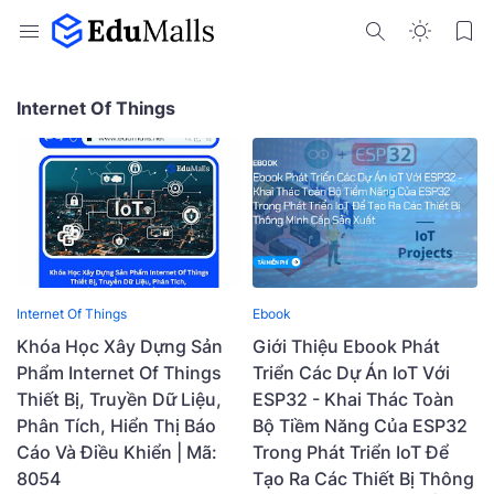
Internet Of Things
Internet Of Things
Ebook
Khóa Học Xây Dựng Sản
Giới Thiệu Ebook Phát
Phẩm Internet Of Things
Triển Các Dự Án IoT Với
Thiết Bị, Truyền Dữ Liệu,
ESP32 - Khai Thác Toàn
Phân Tích, Hiển Thị Báo
Bộ Tiềm Năng Của ESP32
Cáo Và Điều Khiển | Mã:
Trong Phát Triển IoT Để
8054
Tạo Ra Các Thiết Bị Thông