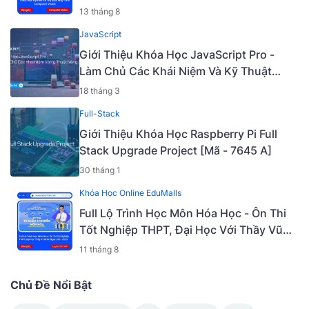
13 tháng 8
JavaScript
Giới Thiệu Khóa Học JavaScript Pro -
Làm Chủ Các Khái Niệm Và Kỹ Thuật
Nâng Cao [Mã - 6919 A]
18 tháng 3
Full-Stack
Giới Thiệu Khóa Học Raspberry Pi Full
Stack Upgrade Project [Mã - 7645 A]
30 tháng 1
Khóa Học Online EduMalls
Full Lộ Trình Học Môn Hóa Học - Ôn Thi
Tốt Nghiệp THPT, Đại Học Với Thầy Vũ
Khắc Ngọc 2K5 - 2023 | Mã: 9009
11 tháng 8
Chủ Đề Nổi Bật