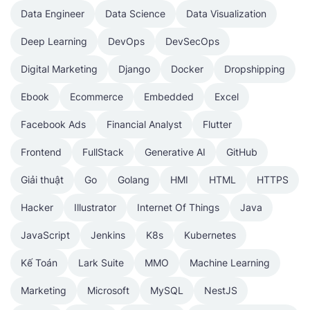
Data Engineer
Data Science
Data Visualization
Deep Learning
DevOps
DevSecOps
Digital Marketing
Django
Docker
Dropshipping
Ebook
Ecommerce
Embedded
Excel
Facebook Ads
Financial Analyst
Flutter
Frontend
FullStack
Generative AI
GitHub
Giải thuật
Go
Golang
HMI
HTML
HTTPS
Hacker
Illustrator
Internet Of Things
Java
JavaScript
Jenkins
K8s
Kubernetes
Kế Toán
Lark Suite
MMO
Machine Learning
Marketing
Microsoft
MySQL
NestJS