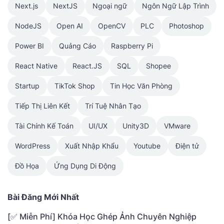
Next.js
NextJS
Ngoại ngữ
Ngôn Ngữ Lập Trình
NodeJS
Open AI
OpenCV
PLC
Photoshop
Power BI
Quảng Cáo
Raspberry Pi
React Native
React.JS
SQL
Shopee
Startup
TikTok Shop
Tin Học Văn Phòng
Tiếp Thị Liên Kết
Trí Tuệ Nhân Tạo
Tài Chính Kế Toán
UI/UX
Unity3D
VMware
WordPress
Xuất Nhập Khẩu
Youtube
Điện tử
Đồ Họa
Ứng Dụng Di Động
Bài Đăng Mới Nhất
[✅ Miễn Phí] Khóa Học Ghép Ảnh Chuyên Nghiệp