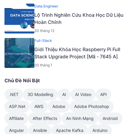
Data Engineer
Lộ Trình Nghiên Cứu Khoa Học Dữ Liệu
Hoàn Chỉnh
30 tháng 12
Full-Stack
Giới Thiệu Khóa Học Raspberry Pi Full
Stack Upgrade Project [Mã - 7645 A]
30 tháng 1
Chủ Đề Nổi Bật
.NET
3D Modelling
AI
AI Video
API
ASP.Net
AWS
Adobe
Adobe Photoshop
Affiliate
After Effects
An Ninh Mạng
Android
Angular
Ansible
Apache Kafka
Arduino