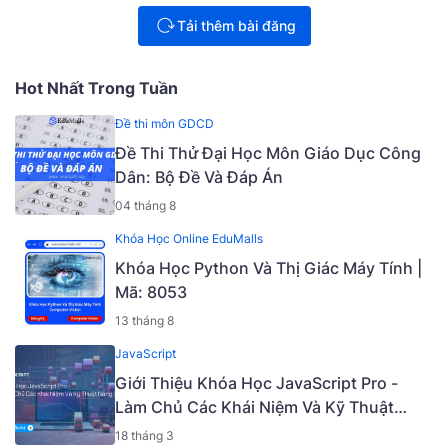
Tải thêm bài đăng
Hot Nhất Trong Tuần
Đề thi môn GDCD
Đề Thi Thử Đại Học Môn Giáo Dục Công
Dân: Bộ Đề Và Đáp Án
04 tháng 8
Khóa Học Online EduMalls
Khóa Học Python Và Thị Giác Máy Tính |
Mã: 8053
13 tháng 8
JavaScript
Giới Thiệu Khóa Học JavaScript Pro -
Làm Chủ Các Khái Niệm Và Kỹ Thuật
Nâng Cao [Mã - 6919 A]
18 tháng 3