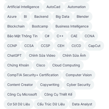
Artificial Intelligence
AutoCad
Automation
Azure
BI
Backend
Big Data
Blender
Blockchain
Bootcamp
Business Intelligence
Bảo Mật Thông Tin
C#
C++
CAE
CCNA
CCNP
CCSA
CCSP
CEH
CI/CD
CapCut
ChatGPT
Chỉnh Sửa Video
Chỉnh Sửa Ảnh
Chứng Khoán
Cisco
Cloud Computing
CompTIA Security+ Certification
Computer Vision
Content Creator
Copywriting
Cyber Security
Công Cụ Microsoft
Công Cụ Thiết Kế
Cơ Sở Dữ Liệu
Cấu Trúc Dữ Liệu
Data Analyst