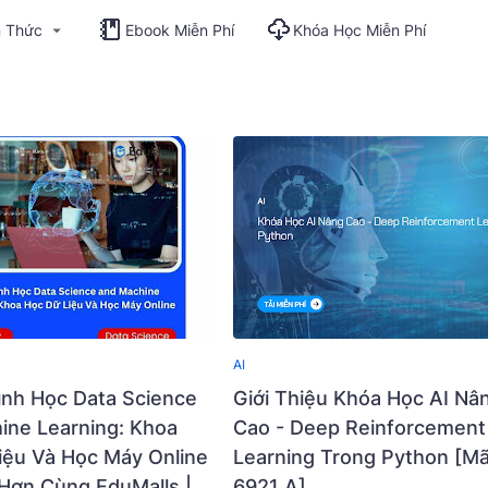
n Thức
Ebook Miễn Phí
Khóa Học Miễn Phí
AI
rình Học Data Science
Giới Thiệu Khóa Học AI Nâ
ine Learning: Khoa
Cao - Deep Reinforcement
iệu Và Học Máy Online
Learning Trong Python [Mã
 Hơn Cùng EduMalls |
6921 A]