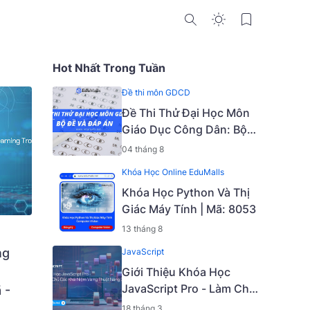
Hot Nhất Trong Tuần
Đề thi môn GDCD
Đề Thi Thử Đại Học Môn
Giáo Dục Công Dân: Bộ
Đề Và Đáp Án
04 tháng 8
Khóa Học Online EduMalls
Khóa Học Python Và Thị
Giác Máy Tính | Mã: 8053
13 tháng 8
ng
JavaScript
Giới Thiệu Khóa Học
JavaScript Pro - Làm Chủ
 -
Các Khái Niệm Và Kỹ
18 tháng 3