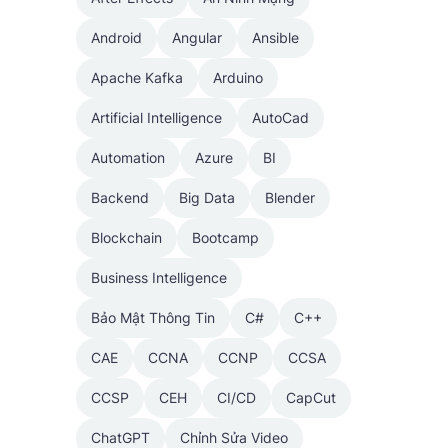
Android
Angular
Ansible
Apache Kafka
Arduino
Artificial Intelligence
AutoCad
Automation
Azure
BI
Backend
Big Data
Blender
Blockchain
Bootcamp
Business Intelligence
Bảo Mật Thông Tin
C#
C++
CAE
CCNA
CCNP
CCSA
CCSP
CEH
CI/CD
CapCut
ChatGPT
Chỉnh Sửa Video