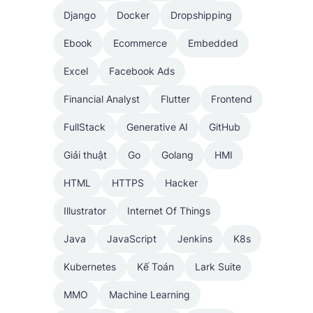
Django
Docker
Dropshipping
Ebook
Ecommerce
Embedded
Excel
Facebook Ads
Financial Analyst
Flutter
Frontend
FullStack
Generative AI
GitHub
Giải thuật
Go
Golang
HMI
HTML
HTTPS
Hacker
Illustrator
Internet Of Things
Java
JavaScript
Jenkins
K8s
Kubernetes
Kế Toán
Lark Suite
MMO
Machine Learning