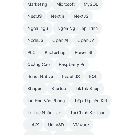
Marketing
Microsoft
MySQL
NestJS
Next.js
NextJS
Ngoại ngữ
Ngôn Ngữ Lập Trình
NodeJS
Open AI
OpenCV
PLC
Photoshop
Power BI
Quảng Cáo
Raspberry Pi
React Native
React.JS
SQL
Shopee
Startup
TikTok Shop
Tin Học Văn Phòng
Tiếp Thị Liên Kết
Trí Tuệ Nhân Tạo
Tài Chính Kế Toán
UI/UX
Unity3D
VMware