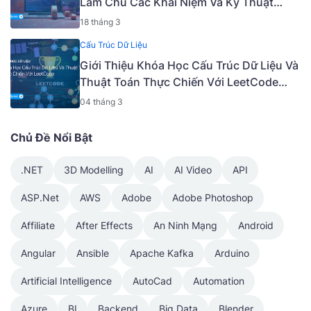
Làm Chủ Các Khái Niệm Và Kỹ Thuật
Nâng Cao [Mã - 6919 A]
18 tháng 3
Cấu Trúc Dữ Liệu
Giới Thiệu Khóa Học Cấu Trúc Dữ Liệu Và
Thuật Toán Thực Chiến Với LeetCode
[Tiếng Việt] [Mã - 9405 V]
04 tháng 3
Chủ Đề Nổi Bật
.NET
3D Modelling
AI
AI Video
API
ASP.Net
AWS
Adobe
Adobe Photoshop
Affiliate
After Effects
An Ninh Mạng
Android
Angular
Ansible
Apache Kafka
Arduino
Artificial Intelligence
AutoCad
Automation
Azure
BI
Backend
Big Data
Blender