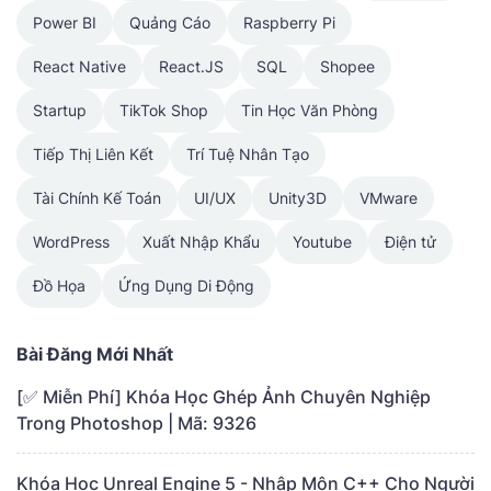
Power BI
Quảng Cáo
Raspberry Pi
React Native
React.JS
SQL
Shopee
Startup
TikTok Shop
Tin Học Văn Phòng
Tiếp Thị Liên Kết
Trí Tuệ Nhân Tạo
Tài Chính Kế Toán
UI/UX
Unity3D
VMware
WordPress
Xuất Nhập Khẩu
Youtube
Điện tử
Đồ Họa
Ứng Dụng Di Động
Bài Đăng Mới Nhất
[✅ Miễn Phí] Khóa Học Ghép Ảnh Chuyên Nghiệp
Trong Photoshop | Mã: 9326
Khóa Học Unreal Engine 5 - Nhập Môn C++ Cho Người