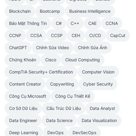
Blockchain
Bootcamp
Business Intelligence
Bảo Mật Thông Tin
C#
C++
CAE
CCNA
CCNP
CCSA
CCSP
CEH
CI/CD
CapCut
ChatGPT
Chỉnh Sửa Video
Chỉnh Sửa Ảnh
Chứng Khoán
Cisco
Cloud Computing
CompTIA Security+ Certification
Computer Vision
Content Creator
Copywriting
Cyber Security
Công Cụ Microsoft
Công Cụ Thiết Kế
Cơ Sở Dữ Liệu
Cấu Trúc Dữ Liệu
Data Analyst
Data Engineer
Data Science
Data Visualization
Deep Learning
DevOps
DevSecOps