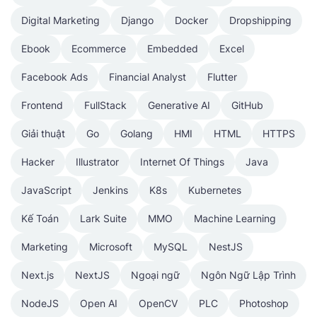
Digital Marketing
Django
Docker
Dropshipping
Ebook
Ecommerce
Embedded
Excel
Facebook Ads
Financial Analyst
Flutter
Frontend
FullStack
Generative AI
GitHub
Giải thuật
Go
Golang
HMI
HTML
HTTPS
Hacker
Illustrator
Internet Of Things
Java
JavaScript
Jenkins
K8s
Kubernetes
Kế Toán
Lark Suite
MMO
Machine Learning
Marketing
Microsoft
MySQL
NestJS
Next.js
NextJS
Ngoại ngữ
Ngôn Ngữ Lập Trình
NodeJS
Open AI
OpenCV
PLC
Photoshop