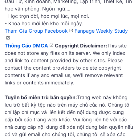
Đầu Tư, Kinh doanh, Marketing, Lập trình, Thiết Kế, Tin
học văn phòng, Ngôn ngữ,...
- Học trọn đời, học mọi lúc, mọi nơi.
- Khóa học mới lên kho mỗi ngày.
Tham Gia Group Facebook
Fanpage Weekly Study
Thông Cáo DMCA
Copyright Disclaimer:
This site
does not store any files on its server. We only index
and link to content provided by other sites. Please
contact the content providers to delete copyright
contents if any and email us, we'll remove relevant
links or contents immediately.
Tuyên bố miễn trừ bản quyền:
Trang web này không
lưu trữ bất kỳ tệp nào trên máy chủ của nó. Chúng tôi
chỉ lập chỉ mục và liên kết đến nội dung được cung
cấp bởi các trang web khác. Vui lòng liên hệ với các
nhà cung cấp nội dung để xóa nội dung bản quyền nếu
có và gửi email cho chúng tôi, chúng tôi sẽ xóa các