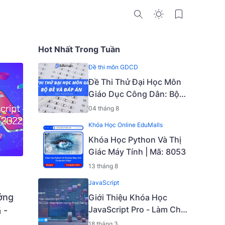
Hot Nhất Trong Tuần
Đề thi môn GDCD
Đề Thi Thử Đại Học Môn
Giáo Dục Công Dân: Bộ
Đề Và Đáp Án
04 tháng 8
Khóa Học Online EduMalls
Khóa Học Python Và Thị
Giác Máy Tính | Mã: 8053
13 tháng 8
JavaScript
ớng
Giới Thiệu Khóa Học
JavaScript Pro - Làm Chủ
 -
Các Khái Niệm Và Kỹ
18 tháng 3