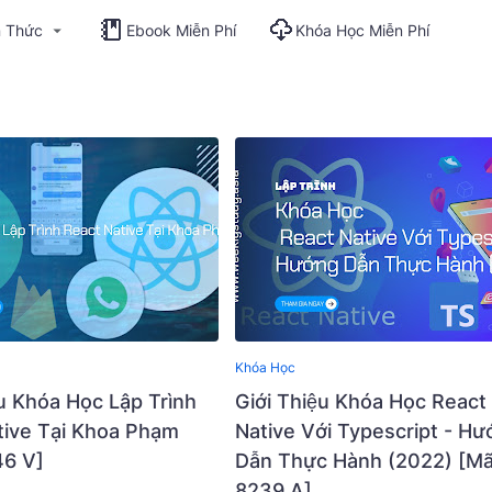
n Thức
Ebook Miễn Phí
Khóa Học Miễn Phí
Khóa Học
u Khóa Học Lập Trình
Giới Thiệu Khóa Học React
tive Tại Khoa Phạm
Native Với Typescript - Hư
46 V]
Dẫn Thực Hành (2022) [Mã
8239 A]