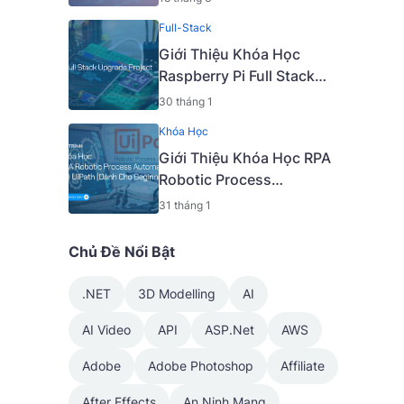
Thuật Nâng Cao [Mã -
Full-Stack
6919 A]
Giới Thiệu Khóa Học
Raspberry Pi Full Stack
Upgrade Project [Mã -
30 tháng 1
7645 A]
Khóa Học
Giới Thiệu Khóa Học RPA
Robotic Process
Automation Với UiPath
31 tháng 1
[Dành Cho Beginner] [Mã
- 7650 A]
Chủ Đề Nổi Bật
.NET
3D Modelling
AI
AI Video
API
ASP.Net
AWS
Adobe
Adobe Photoshop
Affiliate
After Effects
An Ninh Mạng