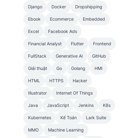
Django
Docker
Dropshipping
Ebook
Ecommerce
Embedded
Excel
Facebook Ads
Financial Analyst
Flutter
Frontend
FullStack
Generative AI
GitHub
Giải thuật
Go
Golang
HMI
HTML
HTTPS
Hacker
Illustrator
Internet Of Things
Java
JavaScript
Jenkins
K8s
Kubernetes
Kế Toán
Lark Suite
MMO
Machine Learning