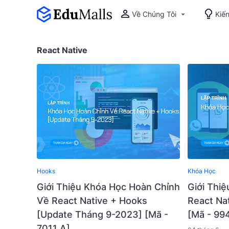
Về Chúng Tôi
Kiế
React Native
Hooks
Khóa Học
Giới Thiệu Khóa Học Hoàn Chỉnh
Giới Thiệ
Về React Native + Hooks
React Na
[Update Tháng 9-2023] [Mã -
[Mã - 99
7011 A]