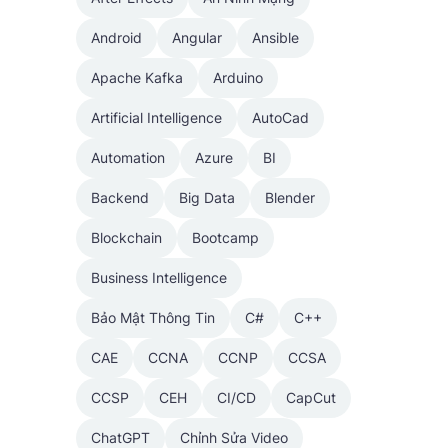
Android
Angular
Ansible
Apache Kafka
Arduino
Artificial Intelligence
AutoCad
Automation
Azure
BI
Backend
Big Data
Blender
Blockchain
Bootcamp
Business Intelligence
Bảo Mật Thông Tin
C#
C++
CAE
CCNA
CCNP
CCSA
CCSP
CEH
CI/CD
CapCut
ChatGPT
Chỉnh Sửa Video