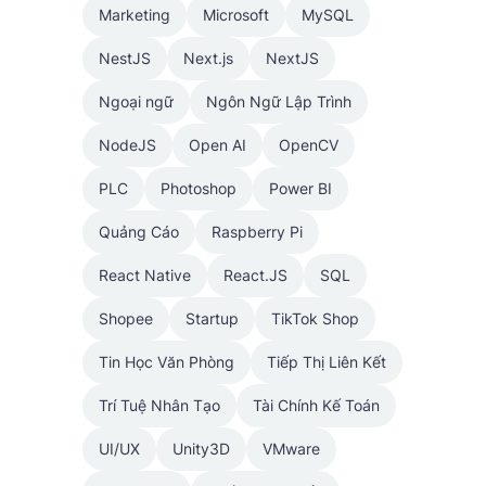
Marketing
Microsoft
MySQL
NestJS
Next.js
NextJS
Ngoại ngữ
Ngôn Ngữ Lập Trình
NodeJS
Open AI
OpenCV
PLC
Photoshop
Power BI
Quảng Cáo
Raspberry Pi
React Native
React.JS
SQL
Shopee
Startup
TikTok Shop
Tin Học Văn Phòng
Tiếp Thị Liên Kết
Trí Tuệ Nhân Tạo
Tài Chính Kế Toán
UI/UX
Unity3D
VMware