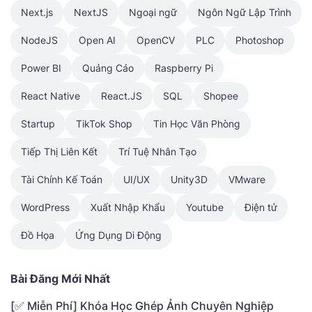
Next.js
NextJS
Ngoại ngữ
Ngôn Ngữ Lập Trình
NodeJS
Open AI
OpenCV
PLC
Photoshop
Power BI
Quảng Cáo
Raspberry Pi
React Native
React.JS
SQL
Shopee
Startup
TikTok Shop
Tin Học Văn Phòng
Tiếp Thị Liên Kết
Trí Tuệ Nhân Tạo
Tài Chính Kế Toán
UI/UX
Unity3D
VMware
WordPress
Xuất Nhập Khẩu
Youtube
Điện tử
Đồ Họa
Ứng Dụng Di Động
Bài Đăng Mới Nhất
[✅ Miễn Phí] Khóa Học Ghép Ảnh Chuyên Nghiệp