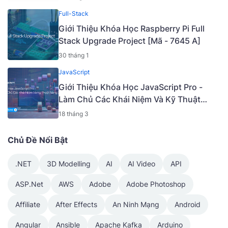
Full-Stack
Giới Thiệu Khóa Học Raspberry Pi Full
Stack Upgrade Project [Mã - 7645 A]
30 tháng 1
JavaScript
Giới Thiệu Khóa Học JavaScript Pro -
Làm Chủ Các Khái Niệm Và Kỹ Thuật
Nâng Cao [Mã - 6919 A]
18 tháng 3
Chủ Đề Nổi Bật
.NET
3D Modelling
AI
AI Video
API
ASP.Net
AWS
Adobe
Adobe Photoshop
Affiliate
After Effects
An Ninh Mạng
Android
Angular
Ansible
Apache Kafka
Arduino