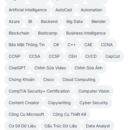
Artificial Intelligence
AutoCad
Automation
Azure
BI
Backend
Big Data
Blender
Blockchain
Bootcamp
Business Intelligence
Bảo Mật Thông Tin
C#
C++
CAE
CCNA
CCNP
CCSA
CCSP
CEH
CI/CD
CapCut
ChatGPT
Chỉnh Sửa Video
Chỉnh Sửa Ảnh
Chứng Khoán
Cisco
Cloud Computing
CompTIA Security+ Certification
Computer Vision
Content Creator
Copywriting
Cyber Security
Công Cụ Microsoft
Công Cụ Thiết Kế
Cơ Sở Dữ Liệu
Cấu Trúc Dữ Liệu
Data Analyst