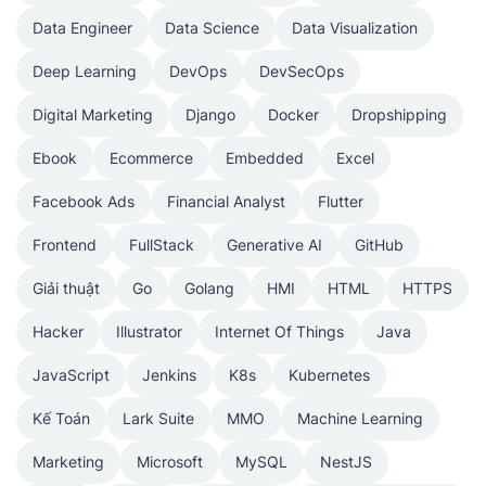
Data Engineer
Data Science
Data Visualization
Deep Learning
DevOps
DevSecOps
Digital Marketing
Django
Docker
Dropshipping
Ebook
Ecommerce
Embedded
Excel
Facebook Ads
Financial Analyst
Flutter
Frontend
FullStack
Generative AI
GitHub
Giải thuật
Go
Golang
HMI
HTML
HTTPS
Hacker
Illustrator
Internet Of Things
Java
JavaScript
Jenkins
K8s
Kubernetes
Kế Toán
Lark Suite
MMO
Machine Learning
Marketing
Microsoft
MySQL
NestJS