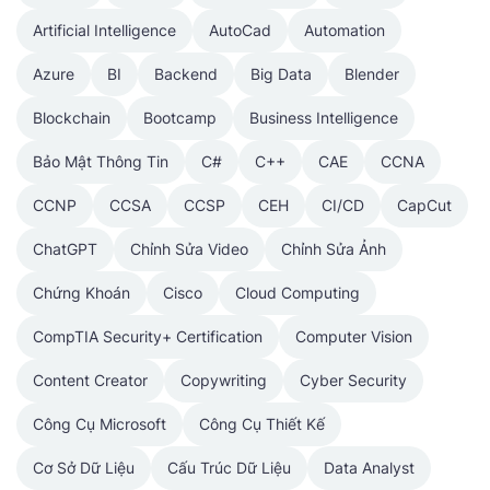
Artificial Intelligence
AutoCad
Automation
Azure
BI
Backend
Big Data
Blender
Blockchain
Bootcamp
Business Intelligence
Bảo Mật Thông Tin
C#
C++
CAE
CCNA
CCNP
CCSA
CCSP
CEH
CI/CD
CapCut
ChatGPT
Chỉnh Sửa Video
Chỉnh Sửa Ảnh
Chứng Khoán
Cisco
Cloud Computing
CompTIA Security+ Certification
Computer Vision
Content Creator
Copywriting
Cyber Security
Công Cụ Microsoft
Công Cụ Thiết Kế
Cơ Sở Dữ Liệu
Cấu Trúc Dữ Liệu
Data Analyst