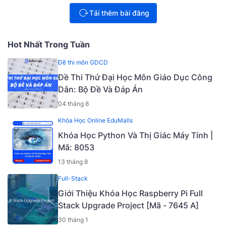
Tải thêm bài đăng
Hot Nhất Trong Tuần
Đề thi môn GDCD
Đề Thi Thử Đại Học Môn Giáo Dục Công
Dân: Bộ Đề Và Đáp Án
04 tháng 8
Khóa Học Online EduMalls
Khóa Học Python Và Thị Giác Máy Tính |
Mã: 8053
13 tháng 8
Full-Stack
Giới Thiệu Khóa Học Raspberry Pi Full
Stack Upgrade Project [Mã - 7645 A]
30 tháng 1