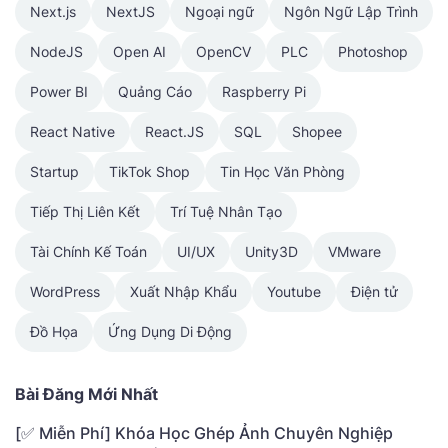
Next.js
NextJS
Ngoại ngữ
Ngôn Ngữ Lập Trình
NodeJS
Open AI
OpenCV
PLC
Photoshop
Power BI
Quảng Cáo
Raspberry Pi
React Native
React.JS
SQL
Shopee
Startup
TikTok Shop
Tin Học Văn Phòng
Tiếp Thị Liên Kết
Trí Tuệ Nhân Tạo
Tài Chính Kế Toán
UI/UX
Unity3D
VMware
WordPress
Xuất Nhập Khẩu
Youtube
Điện tử
Đồ Họa
Ứng Dụng Di Động
Bài Đăng Mới Nhất
[✅ Miễn Phí] Khóa Học Ghép Ảnh Chuyên Nghiệp