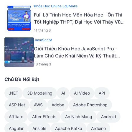
Khóa Học Online EduMalls
Full Lộ Trình Học Môn Hóa Học - Ôn Thi
Tốt Nghiệp THPT, Đại Học Với Thầy Vũ
Khắc Ngọc 2K5 - 2023 | Mã: 9009
11 tháng 8
JavaScript
Giới Thiệu Khóa Học JavaScript Pro -
Làm Chủ Các Khái Niệm Và Kỹ Thuật
Nâng Cao [Mã - 6919 A]
18 tháng 3
Chủ Đề Nổi Bật
.NET
3D Modelling
AI
AI Video
API
ASP.Net
AWS
Adobe
Adobe Photoshop
Affiliate
After Effects
An Ninh Mạng
Android
Angular
Ansible
Apache Kafka
Arduino