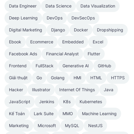
Data Engineer
Data Science
Data Visualization
Deep Learning
DevOps
DevSecOps
Digital Marketing
Django
Docker
Dropshipping
Ebook
Ecommerce
Embedded
Excel
Facebook Ads
Financial Analyst
Flutter
Frontend
FullStack
Generative AI
GitHub
Giải thuật
Go
Golang
HMI
HTML
HTTPS
Hacker
Illustrator
Internet Of Things
Java
JavaScript
Jenkins
K8s
Kubernetes
Kế Toán
Lark Suite
MMO
Machine Learning
Marketing
Microsoft
MySQL
NestJS