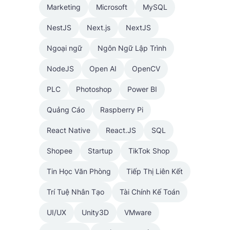
Marketing
Microsoft
MySQL
NestJS
Next.js
NextJS
Ngoại ngữ
Ngôn Ngữ Lập Trình
NodeJS
Open AI
OpenCV
PLC
Photoshop
Power BI
Quảng Cáo
Raspberry Pi
React Native
React.JS
SQL
Shopee
Startup
TikTok Shop
Tin Học Văn Phòng
Tiếp Thị Liên Kết
Trí Tuệ Nhân Tạo
Tài Chính Kế Toán
UI/UX
Unity3D
VMware