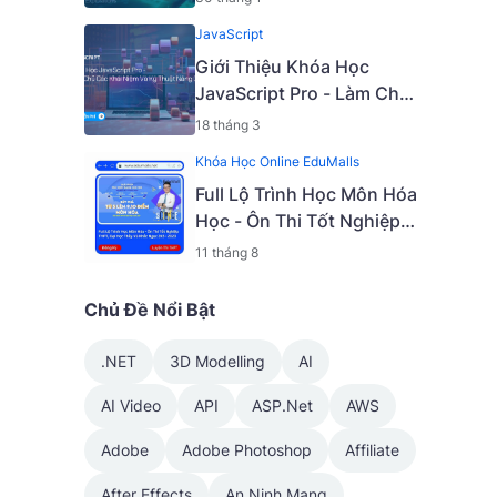
7645 A]
JavaScript
Giới Thiệu Khóa Học
JavaScript Pro - Làm Chủ
Các Khái Niệm Và Kỹ
18 tháng 3
Thuật Nâng Cao [Mã -
Khóa Học Online EduMalls
6919 A]
Full Lộ Trình Học Môn Hóa
Học - Ôn Thi Tốt Nghiệp
THPT, Đại Học Với Thầy
11 tháng 8
Vũ Khắc Ngọc 2K5 - 2023
| Mã: 9009
Chủ Đề Nổi Bật
.NET
3D Modelling
AI
AI Video
API
ASP.Net
AWS
Adobe
Adobe Photoshop
Affiliate
After Effects
An Ninh Mạng