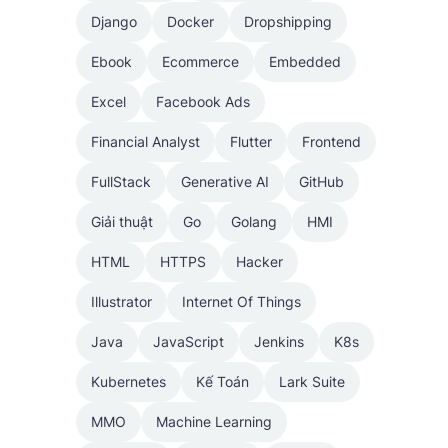
Django
Docker
Dropshipping
Ebook
Ecommerce
Embedded
Excel
Facebook Ads
Financial Analyst
Flutter
Frontend
FullStack
Generative AI
GitHub
Giải thuật
Go
Golang
HMI
HTML
HTTPS
Hacker
Illustrator
Internet Of Things
Java
JavaScript
Jenkins
K8s
Kubernetes
Kế Toán
Lark Suite
MMO
Machine Learning