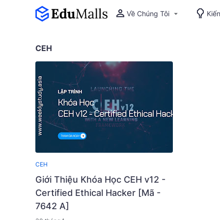
Về Chúng Tôi
Kiế
CEH
CEH
Giới Thiệu Khóa Học CEH v12 -
Certified Ethical Hacker [Mã -
7642 A]