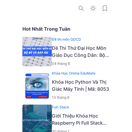
Hot Nhất Trong Tuần
Đề thi môn GDCD
Đề Thi Thử Đại Học Môn
Giáo Dục Công Dân: Bộ
Đề Và Đáp Án
04 tháng 8
Khóa Học Online EduMalls
Khóa Học Python Và Thị
Giác Máy Tính | Mã: 8053
13 tháng 8
Full-Stack
Giới Thiệu Khóa Học
Raspberry Pi Full Stack
Upgrade Project [Mã -
30 tháng 1