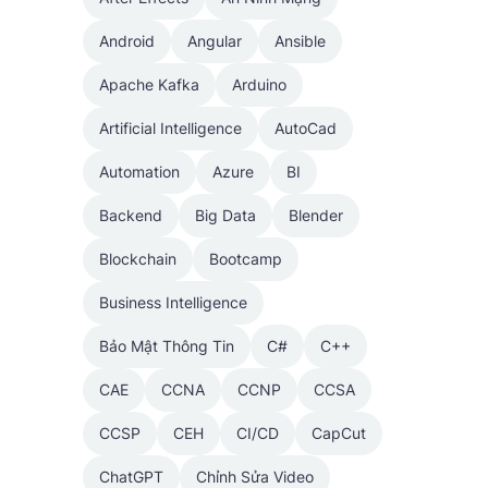
Android
Angular
Ansible
Apache Kafka
Arduino
Artificial Intelligence
AutoCad
Automation
Azure
BI
Backend
Big Data
Blender
Blockchain
Bootcamp
Business Intelligence
Bảo Mật Thông Tin
C#
C++
CAE
CCNA
CCNP
CCSA
CCSP
CEH
CI/CD
CapCut
ChatGPT
Chỉnh Sửa Video