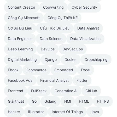
Content Creator
Copywriting
Cyber Security
Công Cụ Microsoft
Công Cụ Thiết Kế
Cơ Sở Dữ Liệu
Cấu Trúc Dữ Liệu
Data Analyst
Data Engineer
Data Science
Data Visualization
Deep Learning
DevOps
DevSecOps
Digital Marketing
Django
Docker
Dropshipping
Ebook
Ecommerce
Embedded
Excel
Facebook Ads
Financial Analyst
Flutter
Frontend
FullStack
Generative AI
GitHub
Giải thuật
Go
Golang
HMI
HTML
HTTPS
Hacker
Illustrator
Internet Of Things
Java