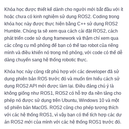
Khóa học được thiết kế dành cho người mới bắt đầu với ít
hoặc chưa có kinh nghiệm sử dụng ROS2. Coding trong
khóa học này được thực hiện bằng C++ sử dụng ROS2
Humble. Chúng ta sẽ xem qua cách cài đặt ROS2, cách
phát triển code sử dụng framework và thậm chí xem qua
các công cụ mô phỏng để bạn có thể tạo robot của riêng
mình và điều khiển nó trong mô phỏng, với code có thể dễ
dàng chuyển sang hệ thống robotic thực.
Khóa học này cũng rất phù hợp với các developer đã sử
dụng phiên bản ROS trước đó và muốn tìm hiểu cách sử
dụng ROS2 API mới được làm lại. Điều đáng chú ý là
không giống như ROS1, ROS2 có hỗ trợ đa nền tảng cho
phép nó được sử dụng trên Ubuntu, Windows 10 và một
số phiên bản MacOS. ROS2 cũng cho phép tương thích
với các hệ thống ROS1, vì vậy bạn có thể tích hợp các dự
án ROS2 mới của mình với các hệ thống ROS1 trước đó.