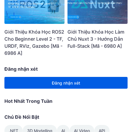
Giới Thiệu Khóa Học ROS2
Giới Thiệu Khóa Học Làm
Cho Beginner Level 2 - TF,
Chủ Nuxt 3 - Hướng Dẫn
URDF, RViz, Gazebo [Mã -
Full-Stack [Mã - 6980 A]
6986 A]
Đăng nhận xét
Đăng nhận xét
Hot Nhất Trong Tuần
Chủ Đề Nổi Bật
.NET
3D Modelling
AI
AI Video
API