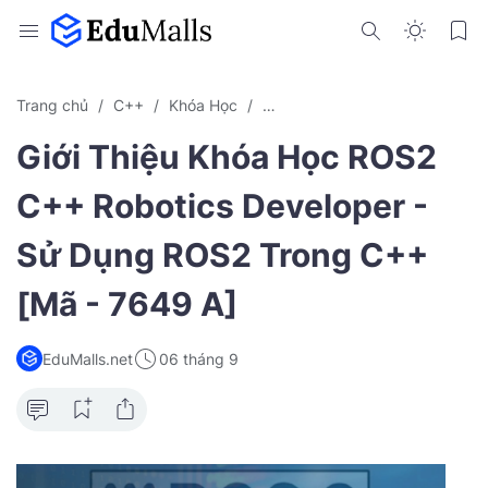
Trang chủ
C++
Khóa Học
Khóa Học Nước Ngoài Free
Giới Thiệu Khóa Học ROS2
C++ Robotics Developer -
Sử Dụng ROS2 Trong C++
[Mã - 7649 A]
EduMalls.net
06 tháng 9