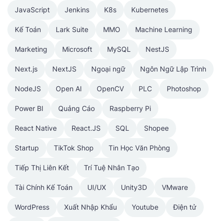
JavaScript
Jenkins
K8s
Kubernetes
Kế Toán
Lark Suite
MMO
Machine Learning
Marketing
Microsoft
MySQL
NestJS
Next.js
NextJS
Ngoại ngữ
Ngôn Ngữ Lập Trình
NodeJS
Open AI
OpenCV
PLC
Photoshop
Power BI
Quảng Cáo
Raspberry Pi
React Native
React.JS
SQL
Shopee
Startup
TikTok Shop
Tin Học Văn Phòng
Tiếp Thị Liên Kết
Trí Tuệ Nhân Tạo
Tài Chính Kế Toán
UI/UX
Unity3D
VMware
WordPress
Xuất Nhập Khẩu
Youtube
Điện tử