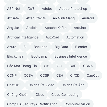
ASP.Net
AWS
Adobe
Adobe Photoshop
Affiliate
After Effects
An Ninh Mạng
Android
Angular
Ansible
Apache Kafka
Arduino
Artificial Intelligence
AutoCad
Automation
Azure
BI
Backend
Big Data
Blender
Blockchain
Bootcamp
Business Intelligence
Bảo Mật Thông Tin
C#
C++
CAE
CCNA
CCNP
CCSA
CCSP
CEH
CI/CD
CapCut
ChatGPT
Chỉnh Sửa Video
Chỉnh Sửa Ảnh
Chứng Khoán
Cisco
Cloud Computing
CompTIA Security+ Certification
Computer Vision