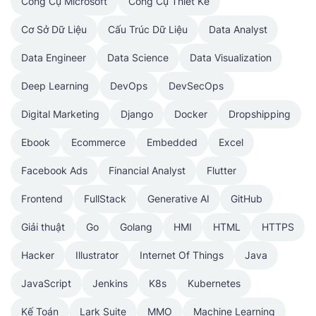
Công Cụ Microsoft
Công Cụ Thiết Kế
Cơ Sở Dữ Liệu
Cấu Trúc Dữ Liệu
Data Analyst
Data Engineer
Data Science
Data Visualization
Deep Learning
DevOps
DevSecOps
Digital Marketing
Django
Docker
Dropshipping
Ebook
Ecommerce
Embedded
Excel
Facebook Ads
Financial Analyst
Flutter
Frontend
FullStack
Generative AI
GitHub
Giải thuật
Go
Golang
HMI
HTML
HTTPS
Hacker
Illustrator
Internet Of Things
Java
JavaScript
Jenkins
K8s
Kubernetes
Kế Toán
Lark Suite
MMO
Machine Learning