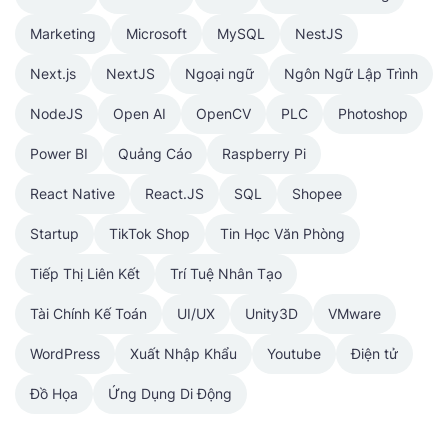
Marketing
Microsoft
MySQL
NestJS
Next.js
NextJS
Ngoại ngữ
Ngôn Ngữ Lập Trình
NodeJS
Open AI
OpenCV
PLC
Photoshop
Power BI
Quảng Cáo
Raspberry Pi
React Native
React.JS
SQL
Shopee
Startup
TikTok Shop
Tin Học Văn Phòng
Tiếp Thị Liên Kết
Trí Tuệ Nhân Tạo
Tài Chính Kế Toán
UI/UX
Unity3D
VMware
WordPress
Xuất Nhập Khẩu
Youtube
Điện tử
Đồ Họa
Ứng Dụng Di Động