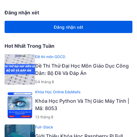
Đăng nhận xét
Đăng nhận xét
Hot Nhất Trong Tuần
Đề thi môn GDCD
Đề Thi Thử Đại Học Môn Giáo Dục Công
Dân: Bộ Đề Và Đáp Án
04 tháng 8
Khóa Học Online EduMalls
Khóa Học Python Và Thị Giác Máy Tính |
Mã: 8053
13 tháng 8
Full-Stack
Giới Thiệu Khóa Học Raspberry Pi Full