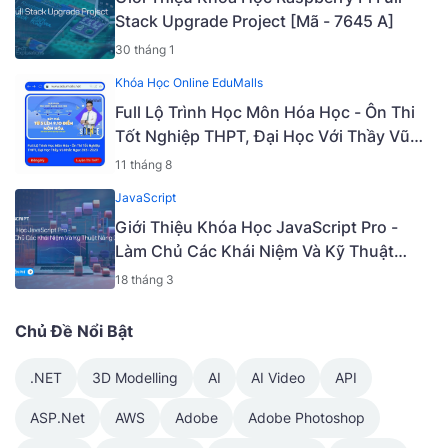
Stack Upgrade Project [Mã - 7645 A]
30 tháng 1
Khóa Học Online EduMalls
Full Lộ Trình Học Môn Hóa Học - Ôn Thi
Tốt Nghiệp THPT, Đại Học Với Thầy Vũ
Khắc Ngọc 2K5 - 2023 | Mã: 9009
11 tháng 8
JavaScript
Giới Thiệu Khóa Học JavaScript Pro -
Làm Chủ Các Khái Niệm Và Kỹ Thuật
Nâng Cao [Mã - 6919 A]
18 tháng 3
Chủ Đề Nổi Bật
.NET
3D Modelling
AI
AI Video
API
ASP.Net
AWS
Adobe
Adobe Photoshop