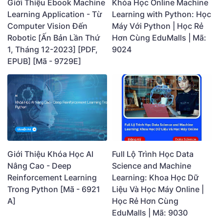
Giới Thiệu Ebook Machine
Khóa Học Online Machine
Learning Application - Từ
Learning with Python: Học
Computer Vision Đến
Máy Với Python | Học Rẻ
Robotic [Ấn Bản Lần Thứ
Hơn Cùng EduMalls | Mã:
1, Tháng 12-2023] [PDF,
9024
EPUB] [Mã - 9729E]
Giới Thiệu Khóa Học AI
Full Lộ Trình Học Data
Nâng Cao - Deep
Science and Machine
Reinforcement Learning
Learning: Khoa Học Dữ
Trong Python [Mã - 6921
Liệu Và Học Máy Online |
A]
Học Rẻ Hơn Cùng
EduMalls | Mã: 9030