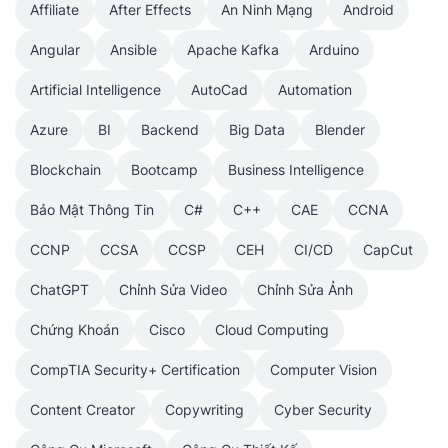
Affiliate
After Effects
An Ninh Mạng
Android
Angular
Ansible
Apache Kafka
Arduino
Artificial Intelligence
AutoCad
Automation
Azure
BI
Backend
Big Data
Blender
Blockchain
Bootcamp
Business Intelligence
Bảo Mật Thông Tin
C#
C++
CAE
CCNA
CCNP
CCSA
CCSP
CEH
CI/CD
CapCut
ChatGPT
Chỉnh Sửa Video
Chỉnh Sửa Ảnh
Chứng Khoán
Cisco
Cloud Computing
CompTIA Security+ Certification
Computer Vision
Content Creator
Copywriting
Cyber Security