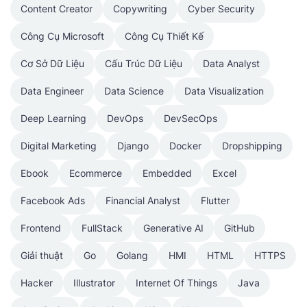
Content Creator
Copywriting
Cyber Security
Công Cụ Microsoft
Công Cụ Thiết Kế
Cơ Sở Dữ Liệu
Cấu Trúc Dữ Liệu
Data Analyst
Data Engineer
Data Science
Data Visualization
Deep Learning
DevOps
DevSecOps
Digital Marketing
Django
Docker
Dropshipping
Ebook
Ecommerce
Embedded
Excel
Facebook Ads
Financial Analyst
Flutter
Frontend
FullStack
Generative AI
GitHub
Giải thuật
Go
Golang
HMI
HTML
HTTPS
Hacker
Illustrator
Internet Of Things
Java