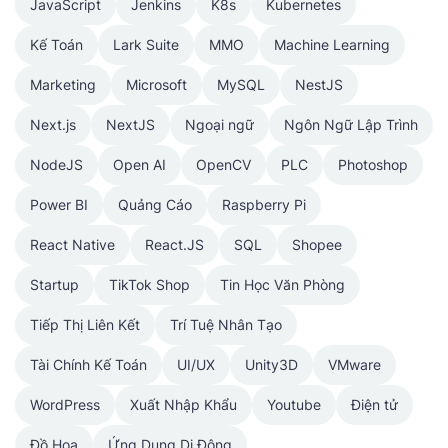
JavaScript
Jenkins
K8s
Kubernetes
Kế Toán
Lark Suite
MMO
Machine Learning
Marketing
Microsoft
MySQL
NestJS
Next.js
NextJS
Ngoại ngữ
Ngôn Ngữ Lập Trình
NodeJS
Open AI
OpenCV
PLC
Photoshop
Power BI
Quảng Cáo
Raspberry Pi
React Native
React.JS
SQL
Shopee
Startup
TikTok Shop
Tin Học Văn Phòng
Tiếp Thị Liên Kết
Trí Tuệ Nhân Tạo
Tài Chính Kế Toán
UI/UX
Unity3D
VMware
WordPress
Xuất Nhập Khẩu
Youtube
Điện tử
Đồ Họa
Ứng Dụng Di Động