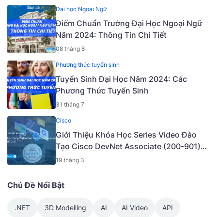
Đại học Ngoại Ngữ
Điểm Chuẩn Trường Đại Học Ngoại Ngữ
Năm 2024: Thông Tin Chi Tiết
08 tháng 8
Phương thức tuyển sinh
Tuyển Sinh Đại Học Năm 2024: Các
Phương Thức Tuyển Sinh
31 tháng 7
Cisco
Giới Thiệu Khóa Học Series Video Đào
Tạo Cisco DevNet Associate (200-901)
v1.1 [Mã - 6927 A]
19 tháng 3
Chủ Đề Nổi Bật
.NET
3D Modelling
AI
AI Video
API