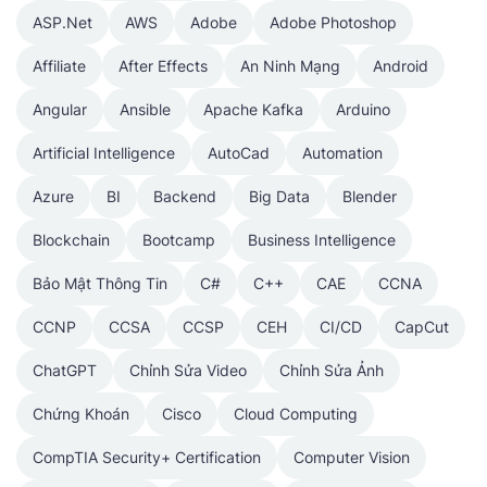
ASP.Net
AWS
Adobe
Adobe Photoshop
Affiliate
After Effects
An Ninh Mạng
Android
Angular
Ansible
Apache Kafka
Arduino
Artificial Intelligence
AutoCad
Automation
Azure
BI
Backend
Big Data
Blender
Blockchain
Bootcamp
Business Intelligence
Bảo Mật Thông Tin
C#
C++
CAE
CCNA
CCNP
CCSA
CCSP
CEH
CI/CD
CapCut
ChatGPT
Chỉnh Sửa Video
Chỉnh Sửa Ảnh
Chứng Khoán
Cisco
Cloud Computing
CompTIA Security+ Certification
Computer Vision