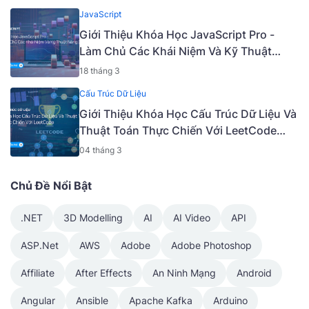
JavaScript
Giới Thiệu Khóa Học JavaScript Pro -
Làm Chủ Các Khái Niệm Và Kỹ Thuật
Nâng Cao [Mã - 6919 A]
18 tháng 3
Cấu Trúc Dữ Liệu
Giới Thiệu Khóa Học Cấu Trúc Dữ Liệu Và
Thuật Toán Thực Chiến Với LeetCode
[Tiếng Việt] [Mã - 9405 V]
04 tháng 3
Chủ Đề Nổi Bật
.NET
3D Modelling
AI
AI Video
API
ASP.Net
AWS
Adobe
Adobe Photoshop
Affiliate
After Effects
An Ninh Mạng
Android
Angular
Ansible
Apache Kafka
Arduino