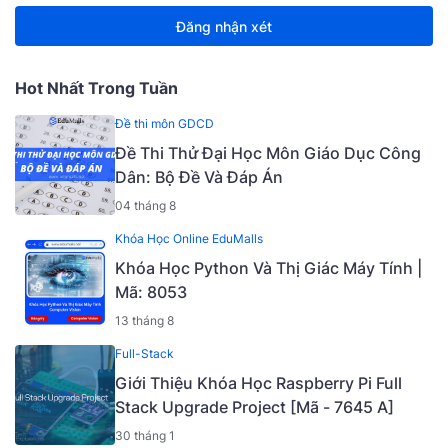
Đăng nhận xét
Hot Nhất Trong Tuần
Đề thi môn GDCD
Đề Thi Thử Đại Học Môn Giáo Dục Công
Dân: Bộ Đề Và Đáp Án
04 tháng 8
Khóa Học Online EduMalls
Khóa Học Python Và Thị Giác Máy Tính |
Mã: 8053
13 tháng 8
Full-Stack
Giới Thiệu Khóa Học Raspberry Pi Full
Stack Upgrade Project [Mã - 7645 A]
30 tháng 1