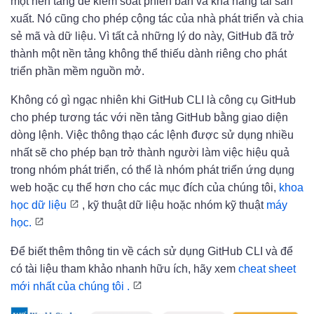
một nền tảng để kiểm soát phiên bản và khả năng tái sản
xuất. Nó cũng cho phép cộng tác của nhà phát triển và chia
sẻ mã và dữ liệu. Vì tất cả những lý do này, GitHub đã trở
thành một nền tảng không thể thiếu dành riêng cho phát
triển phần mềm nguồn mở.
Không có gì ngạc nhiên khi GitHub CLI là công cụ GitHub
cho phép tương tác với nền tảng GitHub bằng giao diện
dòng lệnh. Việc thông thạo các lệnh được sử dụng nhiều
nhất sẽ cho phép bạn trở thành người làm việc hiệu quả
trong nhóm phát triển, có thể là nhóm phát triển ứng dụng
web hoặc cụ thể hơn cho các mục đích của chúng tôi,
khoa
học dữ liệu
, kỹ thuật dữ liệu hoặc nhóm kỹ thuật
máy
học.
Để biết thêm thông tin về cách sử dụng GitHub CLI và để
có tài liệu tham khảo nhanh hữu ích, hãy xem
cheat sheet
mới nhất của chúng tôi .