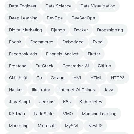
Data Engineer
Data Science
Data Visualization
Deep Learning
DevOps
DevSecOps
Digital Marketing
Django
Docker
Dropshipping
Ebook
Ecommerce
Embedded
Excel
Facebook Ads
Financial Analyst
Flutter
Frontend
FullStack
Generative AI
GitHub
Giải thuật
Go
Golang
HMI
HTML
HTTPS
Hacker
Illustrator
Internet Of Things
Java
JavaScript
Jenkins
K8s
Kubernetes
Kế Toán
Lark Suite
MMO
Machine Learning
Marketing
Microsoft
MySQL
NestJS