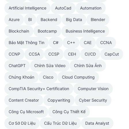
Artificial Intelligence
AutoCad
Automation
Azure
BI
Backend
Big Data
Blender
Blockchain
Bootcamp
Business Intelligence
Bảo Mật Thông Tin
C#
C++
CAE
CCNA
CCNP
CCSA
CCSP
CEH
CI/CD
CapCut
ChatGPT
Chỉnh Sửa Video
Chỉnh Sửa Ảnh
Chứng Khoán
Cisco
Cloud Computing
CompTIA Security+ Certification
Computer Vision
Content Creator
Copywriting
Cyber Security
Công Cụ Microsoft
Công Cụ Thiết Kế
Cơ Sở Dữ Liệu
Cấu Trúc Dữ Liệu
Data Analyst