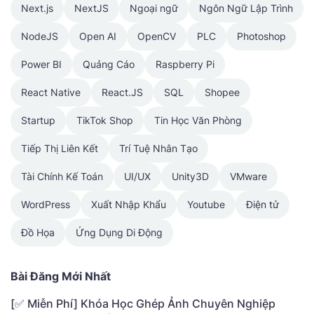
Next.js
NextJS
Ngoại ngữ
Ngôn Ngữ Lập Trình
NodeJS
Open AI
OpenCV
PLC
Photoshop
Power BI
Quảng Cáo
Raspberry Pi
React Native
React.JS
SQL
Shopee
Startup
TikTok Shop
Tin Học Văn Phòng
Tiếp Thị Liên Kết
Trí Tuệ Nhân Tạo
Tài Chính Kế Toán
UI/UX
Unity3D
VMware
WordPress
Xuất Nhập Khẩu
Youtube
Điện tử
Đồ Họa
Ứng Dụng Di Động
Bài Đăng Mới Nhất
[✅ Miễn Phí] Khóa Học Ghép Ảnh Chuyên Nghiệp