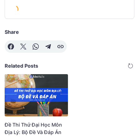
Share
Related Posts
Đề Thi Thử Đại Học Môn
Địa Lý: Bộ Đề Và Đáp Án