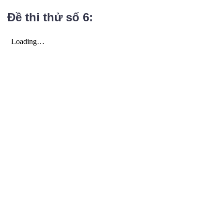
Đề thi thử số 6: