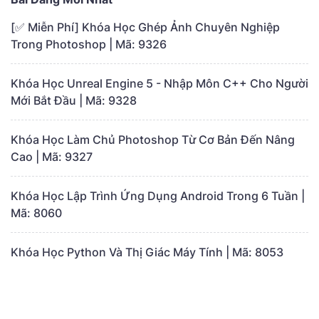
[✅ Miễn Phí] Khóa Học Ghép Ảnh Chuyên Nghiệp
Trong Photoshop | Mã: 9326
Khóa Học Unreal Engine 5 - Nhập Môn C++ Cho Người
Mới Bắt Đầu | Mã: 9328
Khóa Học Làm Chủ Photoshop Từ Cơ Bản Đến Nâng
Cao | Mã: 9327
Khóa Học Lập Trình Ứng Dụng Android Trong 6 Tuần |
Mã: 8060
Khóa Học Python Và Thị Giác Máy Tính | Mã: 8053