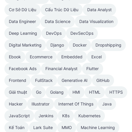
Cơ Sở Dữ Liệu
Cấu Trúc Dữ Liệu
Data Analyst
Data Engineer
Data Science
Data Visualization
Deep Learning
DevOps
DevSecOps
Digital Marketing
Django
Docker
Dropshipping
Ebook
Ecommerce
Embedded
Excel
Facebook Ads
Financial Analyst
Flutter
Frontend
FullStack
Generative AI
GitHub
Giải thuật
Go
Golang
HMI
HTML
HTTPS
Hacker
Illustrator
Internet Of Things
Java
JavaScript
Jenkins
K8s
Kubernetes
Kế Toán
Lark Suite
MMO
Machine Learning