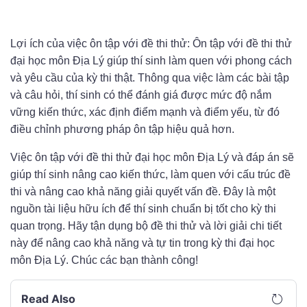
Lợi ích của việc ôn tập với đề thi thử: Ôn tập với đề thi thử
đại học môn Địa Lý giúp thí sinh làm quen với phong cách
và yêu cầu của kỳ thi thật. Thông qua việc làm các bài tập
và câu hỏi, thí sinh có thể đánh giá được mức độ nắm
vững kiến thức, xác định điểm mạnh và điểm yếu, từ đó
điều chỉnh phương pháp ôn tập hiệu quả hơn.
Việc ôn tập với đề thi thử đại học môn Địa Lý và đáp án sẽ
giúp thí sinh nâng cao kiến thức, làm quen với cấu trúc đề
thi và nâng cao khả năng giải quyết vấn đề. Đây là một
nguồn tài liệu hữu ích để thí sinh chuẩn bị tốt cho kỳ thi
quan trọng. Hãy tận dụng bộ đề thi thử và lời giải chi tiết
này để nâng cao khả năng và tự tin trong kỳ thi đại học
môn Địa Lý. Chúc các bạn thành công!
Read Also