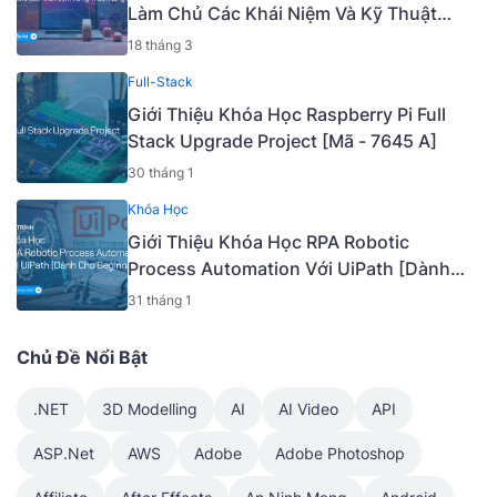
Làm Chủ Các Khái Niệm Và Kỹ Thuật
Nâng Cao [Mã - 6919 A]
18 tháng 3
Full-Stack
Giới Thiệu Khóa Học Raspberry Pi Full
Stack Upgrade Project [Mã - 7645 A]
30 tháng 1
Khóa Học
Giới Thiệu Khóa Học RPA Robotic
Process Automation Với UiPath [Dành
Cho Beginner] [Mã - 7650 A]
31 tháng 1
Chủ Đề Nổi Bật
.NET
3D Modelling
AI
AI Video
API
ASP.Net
AWS
Adobe
Adobe Photoshop