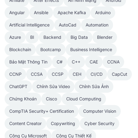
Affiliate
After Effects
An Ninh Mạng
Android
Angular
Ansible
Apache Kafka
Arduino
Artificial Intelligence
AutoCad
Automation
Azure
BI
Backend
Big Data
Blender
Blockchain
Bootcamp
Business Intelligence
Bảo Mật Thông Tin
C#
C++
CAE
CCNA
CCNP
CCSA
CCSP
CEH
CI/CD
CapCut
ChatGPT
Chỉnh Sửa Video
Chỉnh Sửa Ảnh
Chứng Khoán
Cisco
Cloud Computing
CompTIA Security+ Certification
Computer Vision
Content Creator
Copywriting
Cyber Security
Công Cụ Microsoft
Công Cụ Thiết Kế