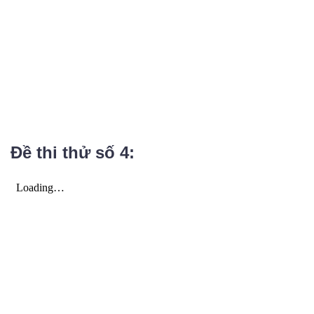
Đề thi thử số 4: