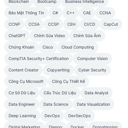
Blockchain
Bootcamp
Business Intelligence
Bảo Mật Thông Tin
C#
C++
CAE
CCNA
CCNP
CCSA
CCSP
CEH
CI/CD
CapCut
ChatGPT
Chỉnh Sửa Video
Chỉnh Sửa Ảnh
Chứng Khoán
Cisco
Cloud Computing
CompTIA Security+ Certification
Computer Vision
Content Creator
Copywriting
Cyber Security
Công Cụ Microsoft
Công Cụ Thiết Kế
Cơ Sở Dữ Liệu
Cấu Trúc Dữ Liệu
Data Analyst
Data Engineer
Data Science
Data Visualization
Deep Learning
DevOps
DevSecOps
Digital Marketing
Django
Docker
Dropshipping