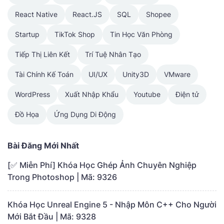
React Native
React.JS
SQL
Shopee
Startup
TikTok Shop
Tin Học Văn Phòng
Tiếp Thị Liên Kết
Trí Tuệ Nhân Tạo
Tài Chính Kế Toán
UI/UX
Unity3D
VMware
WordPress
Xuất Nhập Khẩu
Youtube
Điện tử
Đồ Họa
Ứng Dụng Di Động
Bài Đăng Mới Nhất
[✅ Miễn Phí] Khóa Học Ghép Ảnh Chuyên Nghiệp
Trong Photoshop | Mã: 9326
Khóa Học Unreal Engine 5 - Nhập Môn C++ Cho Người
Mới Bắt Đầu | Mã: 9328