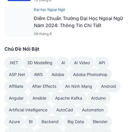
Đại học Ngoại Ngữ
Điểm Chuẩn Trường Đại Học Ngoại Ngữ
Năm 2024: Thông Tin Chi Tiết
08 tháng 8
Chủ Đề Nổi Bật
.NET
3D Modelling
AI
AI Video
API
ASP.Net
AWS
Adobe
Adobe Photoshop
Affiliate
After Effects
An Ninh Mạng
Android
Angular
Ansible
Apache Kafka
Arduino
Artificial Intelligence
AutoCad
Automation
Azure
BI
Backend
Big Data
Blender