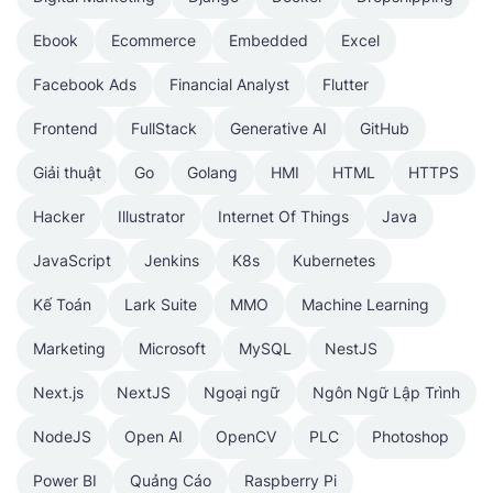
Ebook
Ecommerce
Embedded
Excel
Facebook Ads
Financial Analyst
Flutter
Frontend
FullStack
Generative AI
GitHub
Giải thuật
Go
Golang
HMI
HTML
HTTPS
Hacker
Illustrator
Internet Of Things
Java
JavaScript
Jenkins
K8s
Kubernetes
Kế Toán
Lark Suite
MMO
Machine Learning
Marketing
Microsoft
MySQL
NestJS
Next.js
NextJS
Ngoại ngữ
Ngôn Ngữ Lập Trình
NodeJS
Open AI
OpenCV
PLC
Photoshop
Power BI
Quảng Cáo
Raspberry Pi