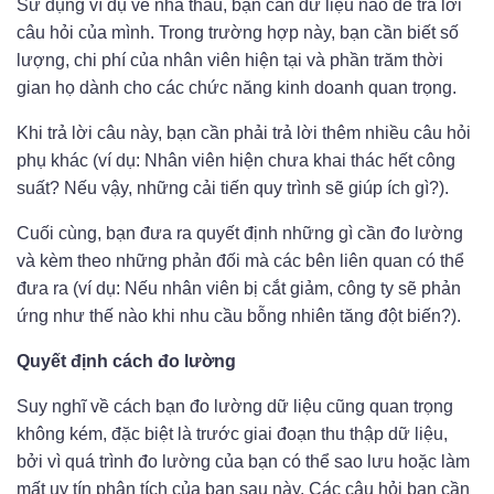
Sử dụng ví dụ về nhà thầu, bạn cần dữ liệu nào để trả lời
câu hỏi của mình. Trong trường hợp này, bạn cần biết số
lượng, chi phí của nhân viên hiện tại và phần trăm thời
gian họ dành cho các chức năng kinh doanh quan trọng.
Khi trả lời câu này, bạn cần phải trả lời thêm nhiều câu hỏi
phụ khác (ví dụ: Nhân viên hiện chưa khai thác hết công
suất? Nếu vậy, những cải tiến quy trình sẽ giúp ích gì?).
Cuối cùng, bạn đưa ra quyết định những gì cần đo lường
và kèm theo những phản đối mà các bên liên quan có thể
đưa ra (ví dụ: Nếu nhân viên bị cắt giảm, công ty sẽ phản
ứng như thế nào khi nhu cầu bỗng nhiên tăng đột biến?).
Quyết định cách đo lường
Suy nghĩ về cách bạn đo lường dữ liệu cũng quan trọng
không kém, đặc biệt là trước giai đoạn thu thập dữ liệu,
bởi vì quá trình đo lường của bạn có thể sao lưu hoặc làm
mất uy tín phân tích của bạn sau này. Các câu hỏi bạn cần