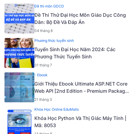
Đề thi môn GDCD
Đề Thi Thử Đại Học Môn Giáo Dục Công
Dân: Bộ Đề Và Đáp Án
04 tháng 8
Phương thức tuyển sinh
Tuyển Sinh Đại Học Năm 2024: Các
Phương Thức Tuyển Sinh
31 tháng 7
- Ebook
Giới Thiệu Ebook Ultimate ASP.NET Core
Web API [2nd Edition - Premium Package]
[PDF + Source Code] [Mã - 9737E]
21 tháng 3
Khóa Học Online EduMalls
Khóa Học Python Và Thị Giác Máy Tính |
Mã: 8053
13 tháng 8