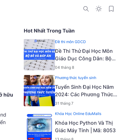
Hot Nhất Trong Tuần
Đề thi môn GDCD
Đề Thi Thử Đại Học Môn
Giáo Dục Công Dân: Bộ
Đề Và Đáp Án
04 tháng 8
Phương thức tuyển sinh
Tuyển Sinh Đại Học Năm
2024: Các Phương Thức
sở hữu
Tuyển Sinh
31 tháng 7
Khóa Học Online EduMalls
end
iển
Khóa Học Python Và Thị
Giác Máy Tính | Mã: 8053
13 tháng 8