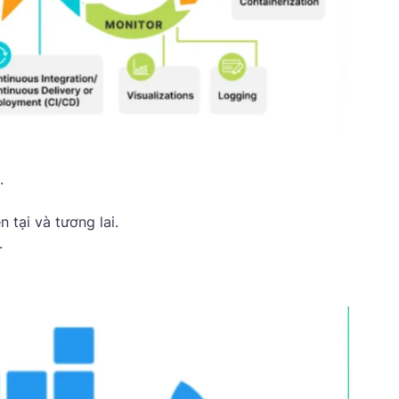
.
 tại và tương lai.
.