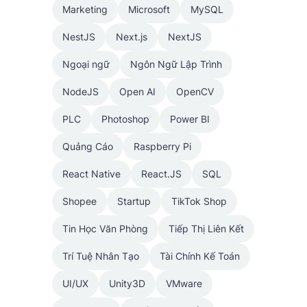
Marketing
Microsoft
MySQL
NestJS
Next.js
NextJS
Ngoại ngữ
Ngôn Ngữ Lập Trình
NodeJS
Open AI
OpenCV
PLC
Photoshop
Power BI
Quảng Cáo
Raspberry Pi
React Native
React.JS
SQL
Shopee
Startup
TikTok Shop
Tin Học Văn Phòng
Tiếp Thị Liên Kết
Trí Tuệ Nhân Tạo
Tài Chính Kế Toán
UI/UX
Unity3D
VMware