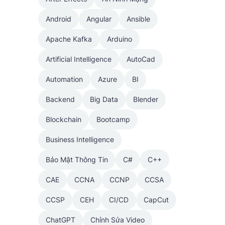
Android
Angular
Ansible
Apache Kafka
Arduino
Artificial Intelligence
AutoCad
Automation
Azure
BI
Backend
Big Data
Blender
Blockchain
Bootcamp
Business Intelligence
Bảo Mật Thông Tin
C#
C++
CAE
CCNA
CCNP
CCSA
CCSP
CEH
CI/CD
CapCut
ChatGPT
Chỉnh Sửa Video