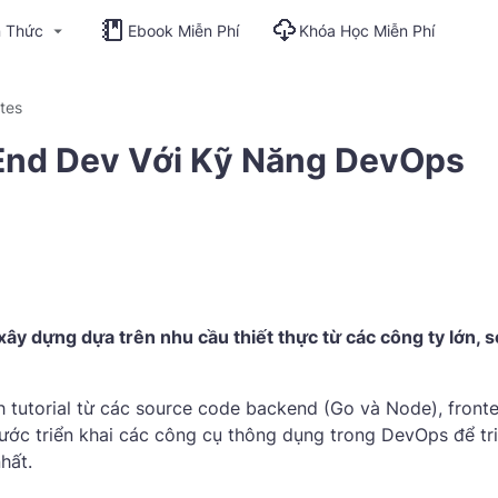
n Thức
Ebook Miễn Phí
Khóa Học Miễn Phí
tes
End Dev Với Kỹ Năng DevOps
 dựng dựa trên nhu cầu thiết thực từ các công ty lớn, 
h tutorial từ các source code backend (Go và Node), front
bước triển khai các công cụ thông dụng trong DevOps để tr
hất.