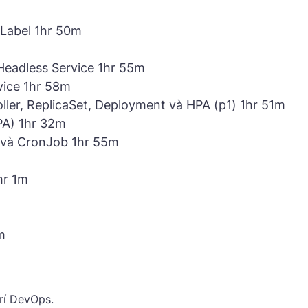
 Label 1hr 50m
Headless Service 1hr 55m
vice 1hr 58m
oller, ReplicaSet, Deployment và HPA (p1) 1hr 51m
PA) 1hr 32m
 và CronJob 1hr 55m
hr 1m
m
rí DevOps.