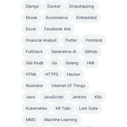
Django
Docker
Dropshipping
Ebook
Ecommerce
Embedded
Excel
Facebook Ads
Financial Analyst
Flutter
Frontend
FullStack
Generative AI
GitHub
Giải thuật
Go
Golang
HMI
HTML
HTTPS
Hacker
Illustrator
Internet Of Things
Java
JavaScript
Jenkins
K8s
Kubernetes
Kế Toán
Lark Suite
MMO
Machine Learning