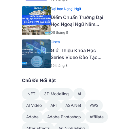
Đại học Ngoại Ngữ
Điểm Chuẩn Trường Đại
Học Ngoại Ngữ Năm
2024: Thông Tin Chi Tiết
08 tháng 8
Cisco
Giới Thiệu Khóa Học
Series Video Đào Tạo
Cisco DevNet Associate
19 tháng 3
(200-901) v1.1 [Mã - 6927
A]
Chủ Đề Nổi Bật
.NET
3D Modelling
AI
AI Video
API
ASP.Net
AWS
Adobe
Adobe Photoshop
Affiliate
After Effects
An Ninh Mạng