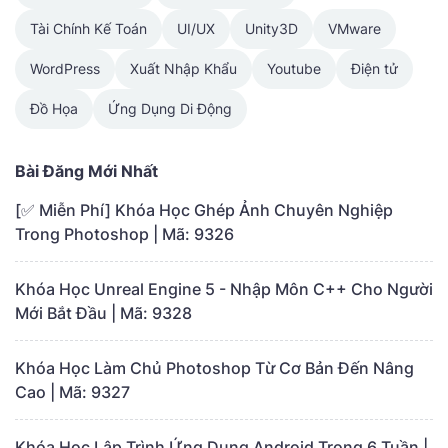
Tài Chính Kế Toán
UI/UX
Unity3D
VMware
WordPress
Xuất Nhập Khẩu
Youtube
Điện tử
Đồ Họa
Ứng Dụng Di Động
Bài Đăng Mới Nhất
[✅ Miễn Phí] Khóa Học Ghép Ảnh Chuyên Nghiệp
Trong Photoshop | Mã: 9326
Khóa Học Unreal Engine 5 - Nhập Môn C++ Cho Người
Mới Bắt Đầu | Mã: 9328
Khóa Học Làm Chủ Photoshop Từ Cơ Bản Đến Nâng
Cao | Mã: 9327
Khóa Học Lập Trình Ứng Dụng Android Trong 6 Tuần |