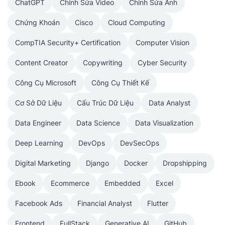
ChatGPT
Chỉnh Sửa Video
Chỉnh Sửa Ảnh
Chứng Khoán
Cisco
Cloud Computing
CompTIA Security+ Certification
Computer Vision
Content Creator
Copywriting
Cyber Security
Công Cụ Microsoft
Công Cụ Thiết Kế
Cơ Sở Dữ Liệu
Cấu Trúc Dữ Liệu
Data Analyst
Data Engineer
Data Science
Data Visualization
Deep Learning
DevOps
DevSecOps
Digital Marketing
Django
Docker
Dropshipping
Ebook
Ecommerce
Embedded
Excel
Facebook Ads
Financial Analyst
Flutter
Frontend
FullStack
Generative AI
GitHub