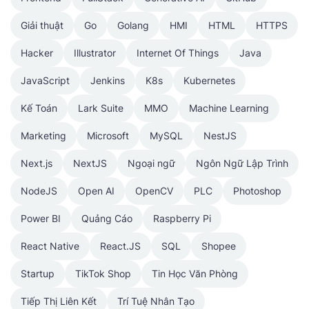
Giải thuật
Go
Golang
HMI
HTML
HTTPS
Hacker
Illustrator
Internet Of Things
Java
JavaScript
Jenkins
K8s
Kubernetes
Kế Toán
Lark Suite
MMO
Machine Learning
Marketing
Microsoft
MySQL
NestJS
Next.js
NextJS
Ngoại ngữ
Ngôn Ngữ Lập Trình
NodeJS
Open AI
OpenCV
PLC
Photoshop
Power BI
Quảng Cáo
Raspberry Pi
React Native
React.JS
SQL
Shopee
Startup
TikTok Shop
Tin Học Văn Phòng
Tiếp Thị Liên Kết
Trí Tuệ Nhân Tạo