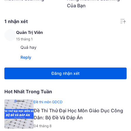
Của Bạn
1 nhận xét
Quản Trị Viên
15 tháng 1
Quá hay
Reply
Đăng nhận xét
Hot Nhất Trong Tuần
Đề thi môn GDCD
Đề Thi Thử Đại Học Môn Giáo Dục Công
Dân: Bộ Đề Và Đáp Án
04 tháng 8