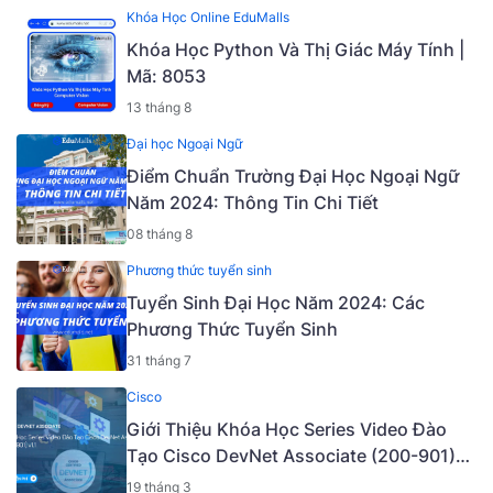
Khóa Học Online EduMalls
Khóa Học Python Và Thị Giác Máy Tính |
Mã: 8053
13 tháng 8
Đại học Ngoại Ngữ
Điểm Chuẩn Trường Đại Học Ngoại Ngữ
Năm 2024: Thông Tin Chi Tiết
08 tháng 8
Phương thức tuyển sinh
Tuyển Sinh Đại Học Năm 2024: Các
Phương Thức Tuyển Sinh
31 tháng 7
Cisco
Giới Thiệu Khóa Học Series Video Đào
Tạo Cisco DevNet Associate (200-901)
v1.1 [Mã - 6927 A]
19 tháng 3