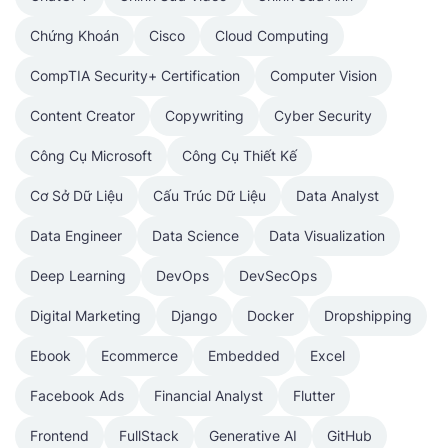
Chứng Khoán
Cisco
Cloud Computing
CompTIA Security+ Certification
Computer Vision
Content Creator
Copywriting
Cyber Security
Công Cụ Microsoft
Công Cụ Thiết Kế
Cơ Sở Dữ Liệu
Cấu Trúc Dữ Liệu
Data Analyst
Data Engineer
Data Science
Data Visualization
Deep Learning
DevOps
DevSecOps
Digital Marketing
Django
Docker
Dropshipping
Ebook
Ecommerce
Embedded
Excel
Facebook Ads
Financial Analyst
Flutter
Frontend
FullStack
Generative AI
GitHub