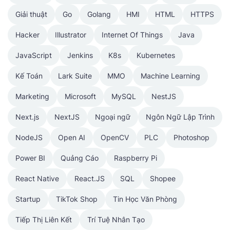
Giải thuật
Go
Golang
HMI
HTML
HTTPS
Hacker
Illustrator
Internet Of Things
Java
JavaScript
Jenkins
K8s
Kubernetes
Kế Toán
Lark Suite
MMO
Machine Learning
Marketing
Microsoft
MySQL
NestJS
Next.js
NextJS
Ngoại ngữ
Ngôn Ngữ Lập Trình
NodeJS
Open AI
OpenCV
PLC
Photoshop
Power BI
Quảng Cáo
Raspberry Pi
React Native
React.JS
SQL
Shopee
Startup
TikTok Shop
Tin Học Văn Phòng
Tiếp Thị Liên Kết
Trí Tuệ Nhân Tạo