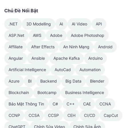
Chủ Đề Nổi Bật
.NET
3D Modelling
AI
AI Video
API
ASP.Net
AWS
Adobe
Adobe Photoshop
Affiliate
After Effects
An Ninh Mạng
Android
Angular
Ansible
Apache Kafka
Arduino
Artificial Intelligence
AutoCad
Automation
Azure
BI
Backend
Big Data
Blender
Blockchain
Bootcamp
Business Intelligence
Bảo Mật Thông Tin
C#
C++
CAE
CCNA
CCNP
CCSA
CCSP
CEH
CI/CD
CapCut
ChatGPT
Chỉnh Sửa Video
Chỉnh Sửa Ảnh