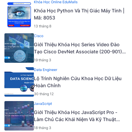
Khóa Học Online EduMalls
Khóa Học Python Và Thị Giác Máy Tính |
Mã: 8053
13 tháng 8
Cisco
Giới Thiệu Khóa Học Series Video Đào
Tạo Cisco DevNet Associate (200-901)
v1.1 [Mã - 6927 A]
19 tháng 3
Data Engineer
Lộ Trình Nghiên Cứu Khoa Học Dữ Liệu
Hoàn Chỉnh
30 tháng 12
JavaScript
Giới Thiệu Khóa Học JavaScript Pro -
Làm Chủ Các Khái Niệm Và Kỹ Thuật
Nâng Cao [Mã - 6919 A]
18 tháng 3