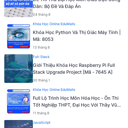
Dân: Bộ Đề Và Đáp Án
04 tháng 8
Khóa Học Online EduMalls
Khóa Học Python Và Thị Giác Máy Tính |
Mã: 8053
13 tháng 8
Full-Stack
Giới Thiệu Khóa Học Raspberry Pi Full
Stack Upgrade Project [Mã - 7645 A]
30 tháng 1
Khóa Học Online EduMalls
Full Lộ Trình Học Môn Hóa Học - Ôn Thi
Tốt Nghiệp THPT, Đại Học Với Thầy Vũ
Khắc Ngọc 2K5 - 2023 | Mã: 9009
11 tháng 8
JavaScript