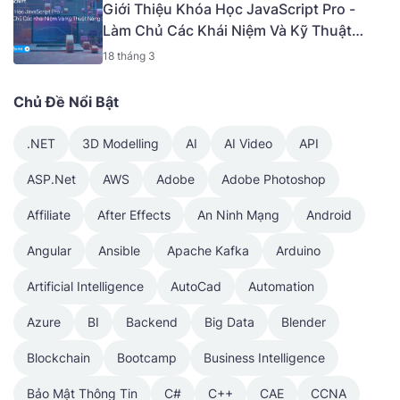
Giới Thiệu Khóa Học JavaScript Pro -
Làm Chủ Các Khái Niệm Và Kỹ Thuật
Nâng Cao [Mã - 6919 A]
18 tháng 3
Chủ Đề Nổi Bật
.NET
3D Modelling
AI
AI Video
API
ASP.Net
AWS
Adobe
Adobe Photoshop
Affiliate
After Effects
An Ninh Mạng
Android
Angular
Ansible
Apache Kafka
Arduino
Artificial Intelligence
AutoCad
Automation
Azure
BI
Backend
Big Data
Blender
Blockchain
Bootcamp
Business Intelligence
Bảo Mật Thông Tin
C#
C++
CAE
CCNA