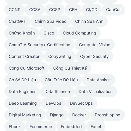
CCNP
CCSA
CCSP
CEH
CI/CD
CapCut
ChatGPT
Chỉnh Sửa Video
Chỉnh Sửa Ảnh
Chứng Khoán
Cisco
Cloud Computing
CompTIA Security+ Certification
Computer Vision
Content Creator
Copywriting
Cyber Security
Công Cụ Microsoft
Công Cụ Thiết Kế
Cơ Sở Dữ Liệu
Cấu Trúc Dữ Liệu
Data Analyst
Data Engineer
Data Science
Data Visualization
Deep Learning
DevOps
DevSecOps
Digital Marketing
Django
Docker
Dropshipping
Ebook
Ecommerce
Embedded
Excel