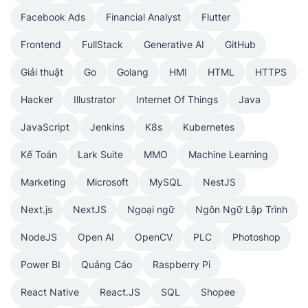
Facebook Ads
Financial Analyst
Flutter
Frontend
FullStack
Generative AI
GitHub
Giải thuật
Go
Golang
HMI
HTML
HTTPS
Hacker
Illustrator
Internet Of Things
Java
JavaScript
Jenkins
K8s
Kubernetes
Kế Toán
Lark Suite
MMO
Machine Learning
Marketing
Microsoft
MySQL
NestJS
Next.js
NextJS
Ngoại ngữ
Ngôn Ngữ Lập Trình
NodeJS
Open AI
OpenCV
PLC
Photoshop
Power BI
Quảng Cáo
Raspberry Pi
React Native
React.JS
SQL
Shopee