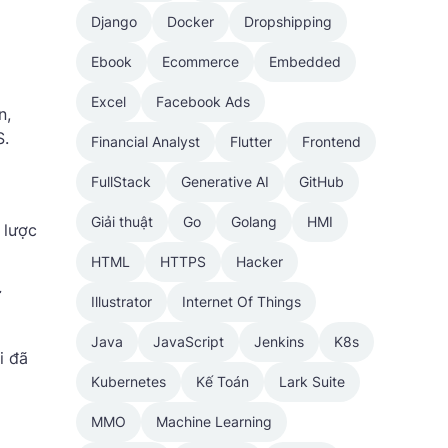
Django
Docker
Dropshipping
Ebook
Ecommerce
Embedded
Excel
Facebook Ads
n,
S.
Financial Analyst
Flutter
Frontend
FullStack
Generative AI
GitHub
Giải thuật
Go
Golang
HMI
 lược
HTML
HTTPS
Hacker
ư
Illustrator
Internet Of Things
Java
JavaScript
Jenkins
K8s
i đã
Kubernetes
Kế Toán
Lark Suite
MMO
Machine Learning