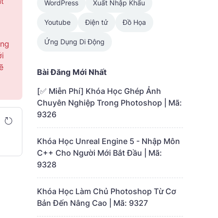
nt
WordPress
Xuất Nhập Khẩu
Youtube
Điện tử
Đồ Họa
Ứng Dụng Di Động
úng
ới
ẽ
Bài Đăng Mới Nhất
[✅ Miễn Phí] Khóa Học Ghép Ảnh
Chuyên Nghiệp Trong Photoshop | Mã:
9326
Khóa Học Unreal Engine 5 - Nhập Môn
C++ Cho Người Mới Bắt Đầu | Mã:
9328
Khóa Học Làm Chủ Photoshop Từ Cơ
Bản Đến Nâng Cao | Mã: 9327