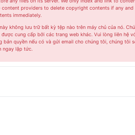
tore any files on its server. We only index and link to conte
e content providers to delete copyright contents if any and
ntents immediately.
ày không lưu trữ bất kỳ tệp nào trên máy chủ của nó. Ch
ng được cung cấp bởi các trang web khác. Vui lòng liên hệ v
 bản quyền nếu có và gửi email cho chúng tôi, chúng tôi s
n ngay lập tức.