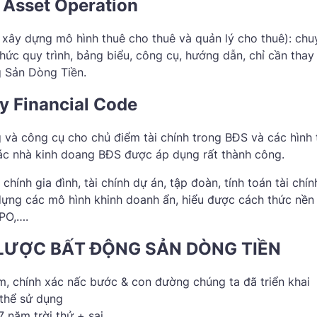
 Asset Operation
xây dựng mô hình thuê cho thuê và quản lý cho thuê): chu
ức quy trình, bảng biểu, công cụ, hướng dẫn, chỉ cần thay
 Sản Dòng Tiền.
y Financial Code
và công cụ cho chủ điểm tài chính trong BĐS và các hình 
ác nhà kinh doang BĐS được áp dụng rất thành công.
chính gia đình, tài chính dự án, tập đoàn, tính toán tài chí
dựng các mô hình khinh doanh ẩn, hiểu được cách thức nền
IPO,….
N LƯỢC BẤT ĐỘNG SẢN DÒNG TIỀN
m, chính xác nấc bước & con đường chúng ta đã triển khai
thể sử dụng
7 năm trời thử + sai