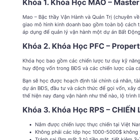
Khóa 1. Khóa Học MAO – Master
Mao – Bậc thầy Vận Hành và Quản Trị (chuyên về 
giao mô hình kinh doanh bao gồm toàn bộ cách th
áp dụng để quản lý vận hành một dự án Bất Động
Khóa 2. Khóa Học PFC – Propert
Khóa học bao gồm các chiến lược tư duy kỹ năng 
huy động vốn trong BĐS và các chiến lược của c
Bạn sẽ học được hoạch định tài chính cá nhân, tài 
dự án BĐS, đầu tư và cách thức để gọi vốn, xây 
thế hiện nay đang vận hành như thế nào, lộ trình 
Khóa 3. Khóa Học RPS – CHIẾ
Nắm được chiến lược thực chiến tại Việt Na
Không phải các lớp học 1000-5000$ không 
Tránh sai lầm mất 3 tỷ tiền mặt, tiết kiệm 3-