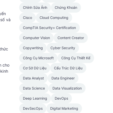
Chỉnh Sửa Ảnh
Chứng Khoán
yển
Cisco
Cloud Computing
 số và
CompTIA Security+ Certification
Computer Vision
Content Creator
Copywriting
Cyber Security
thức
Công Cụ Microsoft
Công Cụ Thiết Kế
nh cho
Cơ Sở Dữ Liệu
Cấu Trúc Dữ Liệu
 kinh
Data Analyst
Data Engineer
Data Science
Data Visualization
Deep Learning
DevOps
DevSecOps
Digital Marketing