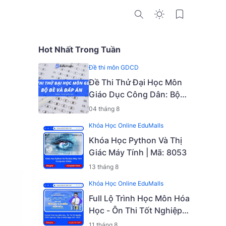
Hot Nhất Trong Tuần
n
Đề thi môn GDCD
Đề Thi Thử Đại Học Môn
Giáo Dục Công Dân: Bộ
Đề Và Đáp Án
04 tháng 8
Khóa Học Online EduMalls
Khóa Học Python Và Thị
Giác Máy Tính | Mã: 8053
13 tháng 8
Khóa Học Online EduMalls
Full Lộ Trình Học Môn Hóa
Học - Ôn Thi Tốt Nghiệp
THPT, Đại Học Với Thầy
11 tháng 8