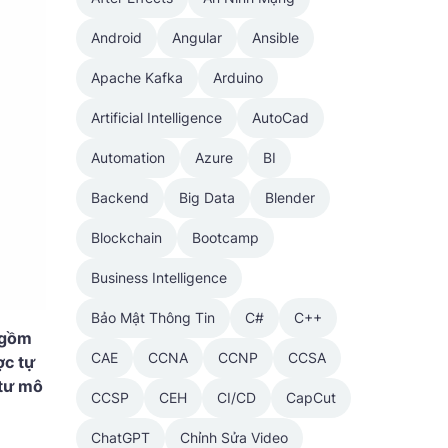
Android
Angular
Ansible
Apache Kafka
Arduino
Artificial Intelligence
AutoCad
Automation
Azure
BI
Backend
Big Data
Blender
Blockchain
Bootcamp
Business Intelligence
Bảo Mật Thông Tin
C#
C++
 gồm
CAE
CCNA
CCNP
CCSA
ợc tự
 tư mô
CCSP
CEH
CI/CD
CapCut
ChatGPT
Chỉnh Sửa Video