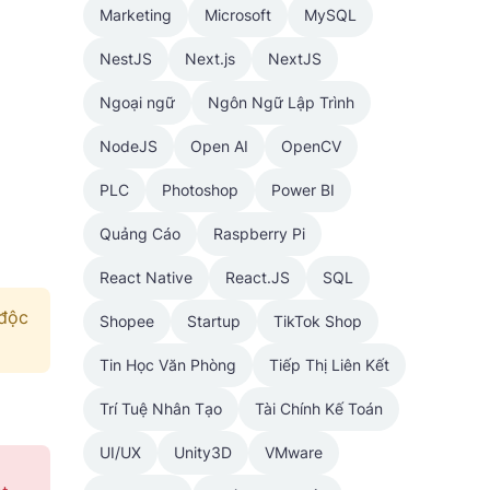
Marketing
Microsoft
MySQL
NestJS
Next.js
NextJS
Ngoại ngữ
Ngôn Ngữ Lập Trình
NodeJS
Open AI
OpenCV
PLC
Photoshop
Power BI
Quảng Cáo
Raspberry Pi
React Native
React.JS
SQL
 độc
Shopee
Startup
TikTok Shop
Tin Học Văn Phòng
Tiếp Thị Liên Kết
Trí Tuệ Nhân Tạo
Tài Chính Kế Toán
UI/UX
Unity3D
VMware