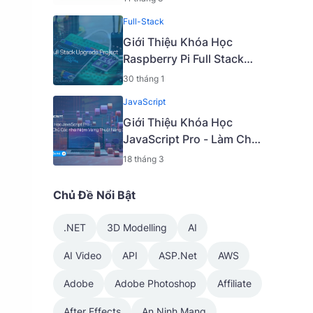
Vũ Khắc Ngọc 2K5 - 2023
Full-Stack
| Mã: 9009
Giới Thiệu Khóa Học
Raspberry Pi Full Stack
Upgrade Project [Mã -
30 tháng 1
7645 A]
JavaScript
Giới Thiệu Khóa Học
JavaScript Pro - Làm Chủ
Các Khái Niệm Và Kỹ
18 tháng 3
Thuật Nâng Cao [Mã -
6919 A]
Chủ Đề Nổi Bật
.NET
3D Modelling
AI
AI Video
API
ASP.Net
AWS
Adobe
Adobe Photoshop
Affiliate
After Effects
An Ninh Mạng