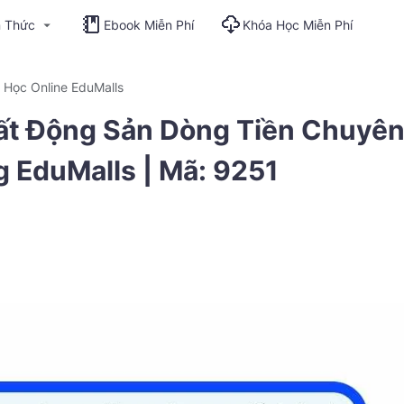
n Thức
Ebook Miễn Phí
Khóa Học Miễn Phí
 Học Online EduMalls
ất Động Sản Dòng Tiền Chuyê
 EduMalls | Mã: 9251