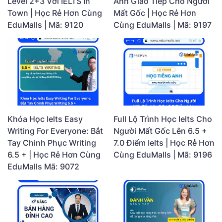
Level 2+3 Với IELTS In
Anh Giao Tiếp Cho Người
Town | Học Rẻ Hơn Cùng
Mất Gốc | Học Rẻ Hơn
EduMalls | Mã: 9120
Cùng EduMalls | Mã: 9197
Khóa Học Ielts Easy
Full Lộ Trình Học Ielts Cho
Writing For Everyone: Bắt
Người Mất Gốc Lên 6.5 +
Tay Chinh Phục Writing
7.0 Điểm Ielts | Học Rẻ Hơn
6.5 + | Học Rẻ Hơn Cùng
Cùng EduMalls | Mã: 9196
EduMalls Mã: 9072