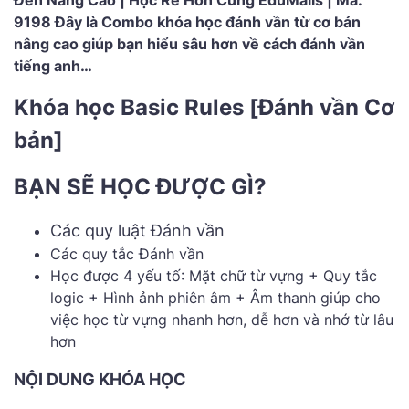
Đến Nâng Cao | Học Rẻ Hơn Cùng EduMalls | Mã:
9198 Đây là Combo khóa học đánh vần từ cơ bản
nâng cao giúp bạn hiểu sâu hơn về cách đánh vần
tiếng anh…
Khóa học Basic Rules [Đánh vần Cơ
bản]
BẠN SẼ HỌC ĐƯỢC GÌ?
Các quy luật Đánh vần
Các quy tắc Đánh vần
Học được
4 yếu tố: Mặt chữ từ vựng + Quy tắc
logic + Hình ảnh phiên âm + Âm thanh giúp cho
việc học từ vựng nhanh hơn, dễ hơn và nhớ từ lâu
hơn
NỘI DUNG KHÓA HỌC