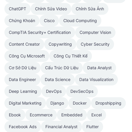
ChatGPT
Chỉnh Sửa Video
Chỉnh Sửa Ảnh
Chứng Khoán
Cisco
Cloud Computing
CompTIA Security+ Certification
Computer Vision
Content Creator
Copywriting
Cyber Security
Công Cụ Microsoft
Công Cụ Thiết Kế
Cơ Sở Dữ Liệu
Cấu Trúc Dữ Liệu
Data Analyst
Data Engineer
Data Science
Data Visualization
Deep Learning
DevOps
DevSecOps
Digital Marketing
Django
Docker
Dropshipping
Ebook
Ecommerce
Embedded
Excel
Facebook Ads
Financial Analyst
Flutter