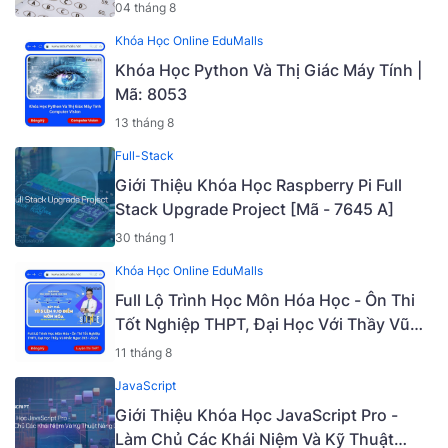
04 tháng 8
Khóa Học Online EduMalls
Khóa Học Python Và Thị Giác Máy Tính |
Mã: 8053
13 tháng 8
Full-Stack
Giới Thiệu Khóa Học Raspberry Pi Full
Stack Upgrade Project [Mã - 7645 A]
30 tháng 1
Khóa Học Online EduMalls
Full Lộ Trình Học Môn Hóa Học - Ôn Thi
Tốt Nghiệp THPT, Đại Học Với Thầy Vũ
Khắc Ngọc 2K5 - 2023 | Mã: 9009
11 tháng 8
JavaScript
Giới Thiệu Khóa Học JavaScript Pro -
Làm Chủ Các Khái Niệm Và Kỹ Thuật