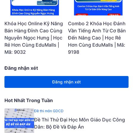
Khóa Học Online Kỹ Năng
Combo 2 Khóa Học Đánh
Bán Hàng Đỉnh Cao Cùng
Vần Tiếng Anh Từ Cơ Bản
Nguyễn Ngọc Hưng | Học
Đến Nâng Cao | Học Rẻ
Rẻ Hơn Cùng EduMalls |
Hơn Cùng EduMalls | Mã:
Mã: 9032
9198
Đăng nhận xét
Đăng nhận xét
Hot Nhất Trong Tuần
Đề thi môn GDCD
Đề Thi Thử Đại Học Môn Giáo Dục Công
Dân: Bộ Đề Và Đáp Án