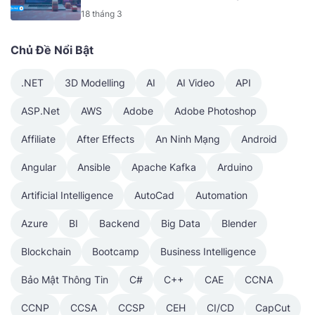
Nâng Cao [Mã - 6919 A]
18 tháng 3
Chủ Đề Nổi Bật
.NET
3D Modelling
AI
AI Video
API
ASP.Net
AWS
Adobe
Adobe Photoshop
Affiliate
After Effects
An Ninh Mạng
Android
Angular
Ansible
Apache Kafka
Arduino
Artificial Intelligence
AutoCad
Automation
Azure
BI
Backend
Big Data
Blender
Blockchain
Bootcamp
Business Intelligence
Bảo Mật Thông Tin
C#
C++
CAE
CCNA
CCNP
CCSA
CCSP
CEH
CI/CD
CapCut