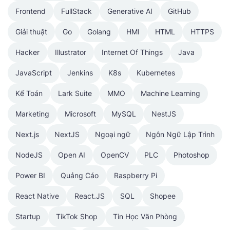
Frontend
FullStack
Generative AI
GitHub
Giải thuật
Go
Golang
HMI
HTML
HTTPS
Hacker
Illustrator
Internet Of Things
Java
JavaScript
Jenkins
K8s
Kubernetes
Kế Toán
Lark Suite
MMO
Machine Learning
Marketing
Microsoft
MySQL
NestJS
Next.js
NextJS
Ngoại ngữ
Ngôn Ngữ Lập Trình
NodeJS
Open AI
OpenCV
PLC
Photoshop
Power BI
Quảng Cáo
Raspberry Pi
React Native
React.JS
SQL
Shopee
Startup
TikTok Shop
Tin Học Văn Phòng