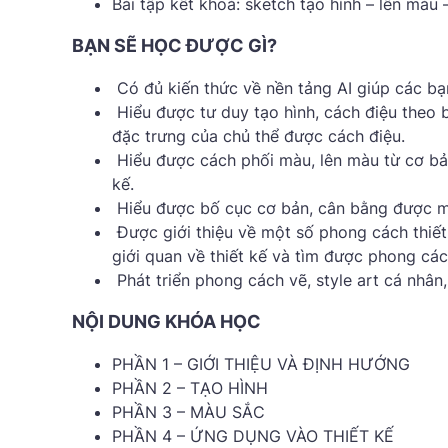
Bài tập kết khoá: sketch tạo hình – lên màu 
BẠN SẼ HỌC ĐƯỢC GÌ?
Có đủ kiến thức về nền tảng AI giúp các bạ
Hiểu được tư duy tạo hình, cách điệu theo
đặc trưng của chủ thể được cách điệu.
Hiểu được cách phối màu, lên màu từ cơ bản
kế.
Hiểu được bố cục cơ bản, cân bằng được màu
Được giới thiệu về một số phong cách thiết 
giới quan về thiết kế và tìm được phong các
Phát triển phong cách vẽ, style art cá nhân
NỘI DUNG KHÓA HỌC
PHẦN 1 – GIỚI THIỆU VÀ ĐỊNH HƯỚNG
PHẦN 2 – TẠO HÌNH
PHẦN 3 – MÀU SẮC
PHẦN 4 – ỨNG DỤNG VÀO THIẾT KẾ