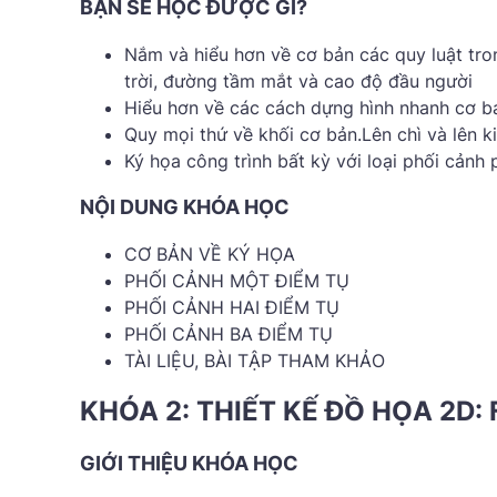
BẠN SẼ HỌC ĐƯỢC GÌ?
Nắm và hiểu hơn về cơ bản các quy luật tro
trời, đường tầm mắt và cao độ đầu người
Hiểu hơn về các cách dựng hình nhanh cơ b
Quy mọi thứ về khối cơ bản.Lên chì và lên k
Ký họa công trình bất kỳ với loại phối cảnh p
NỘI DUNG KHÓA HỌC
CƠ BẢN VỀ KÝ HỌA
PHỐI CẢNH MỘT ĐIỂM TỤ
PHỐI CẢNH HAI ĐIỂM TỤ
PHỐI CẢNH BA ĐIỂM TỤ
TÀI LIỆU, BÀI TẬP THAM KHẢO
KHÓA 2: THIẾT KẾ ĐỒ HỌA 2D: 
GIỚI THIỆU KHÓA HỌC