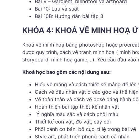
Bài 9 – Gardient, blendtool và artboard
Bài 10: Lưu và suất
Bài 10B: Hướng dẫn bài tập 3
KHÓA 4: KHOÁ VẼ MINH HOẠ 
Khoá vẽ minh hoạ bằng photoshop hoặc procreat
được quy trình, cách vẽ tranh minh hoạ ( minh ho
storyboard, minh hoạ game,…). Yêu cầu đầu vào ng
Khoá học bao gồm các nội dung sau:
Hiểu về mảng và cách thiết kế mảng để lên 
Cách vẽ đầu nhân vật ở các góc và thể hiện
Vẽ toàn thân và cách vẽ pose dáng hành độn
Hoàn thiện bài tập thiết kế nhân vật
Ý nghĩa màu sắc và cách phối màu
Thiết kế con vật, đồ vật, cây cối
Phối cảnh cơ bản, bố cục, tỉ lệ trong bài vẽ
Style art, phát triển phong cách cá nhân