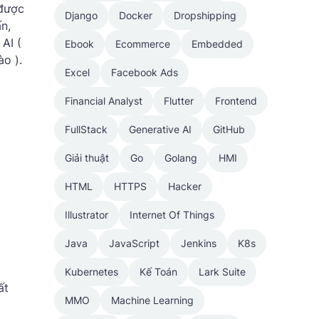
 được
Django
Docker
Dropshipping
n,
AI (
Ebook
Ecommerce
Embedded
o ).
Excel
Facebook Ads
Financial Analyst
Flutter
Frontend
FullStack
Generative AI
GitHub
Giải thuật
Go
Golang
HMI
HTML
HTTPS
Hacker
Illustrator
Internet Of Things
Java
JavaScript
Jenkins
K8s
Kubernetes
Kế Toán
Lark Suite
ất
MMO
Machine Learning