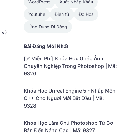
WordPress
Xuất Nhập Khẩu
Youtube
Điện tử
Đồ Họa
Ứng Dụng Di Động
 và
Bài Đăng Mới Nhất
[✅ Miễn Phí] Khóa Học Ghép Ảnh
Chuyên Nghiệp Trong Photoshop | Mã:
9326
Khóa Học Unreal Engine 5 - Nhập Môn
C++ Cho Người Mới Bắt Đầu | Mã:
9328
Khóa Học Làm Chủ Photoshop Từ Cơ
Bản Đến Nâng Cao | Mã: 9327