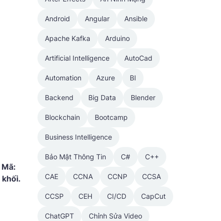
Android
Angular
Ansible
Apache Kafka
Arduino
Artificial Intelligence
AutoCad
Automation
Azure
BI
Backend
Big Data
Blender
Blockchain
Bootcamp
Business Intelligence
Bảo Mật Thông Tin
C#
C++
 Mã:
CAE
CCNA
CCNP
CCSA
 khối.
CCSP
CEH
CI/CD
CapCut
ChatGPT
Chỉnh Sửa Video