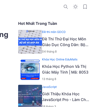
Hot Nhất Trong Tuần
ing
Đề thi môn GDCD
Đề Thi Thử Đại Học Môn
Giáo Dục Công Dân: Bộ
Đề Và Đáp Án
04 tháng 8
Khóa Học Online EduMalls
Khóa Học Python Và Thị
Giác Máy Tính | Mã: 8053
13 tháng 8
JavaScript
Giới Thiệu Khóa Học
JavaScript Pro - Làm Chủ
Các Khái Niệm Và Kỹ
18 tháng 3