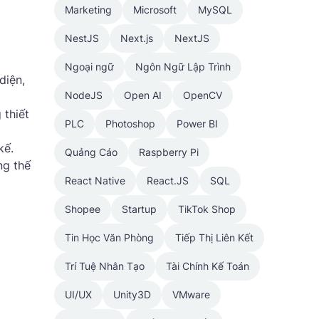
Marketing
Microsoft
MySQL
NestJS
Next.js
NextJS
Ngoại ngữ
Ngôn Ngữ Lập Trình
diện,
NodeJS
Open AI
OpenCV
 thiết
PLC
Photoshop
Power BI
kế.
Quảng Cáo
Raspberry Pi
ng thế
React Native
React.JS
SQL
Shopee
Startup
TikTok Shop
Tin Học Văn Phòng
Tiếp Thị Liên Kết
Trí Tuệ Nhân Tạo
Tài Chính Kế Toán
UI/UX
Unity3D
VMware