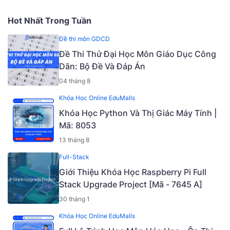
Hot Nhất Trong Tuần
Đề thi môn GDCD
Đề Thi Thử Đại Học Môn Giáo Dục Công
Dân: Bộ Đề Và Đáp Án
04 tháng 8
Khóa Học Online EduMalls
Khóa Học Python Và Thị Giác Máy Tính |
Mã: 8053
13 tháng 8
Full-Stack
Giới Thiệu Khóa Học Raspberry Pi Full
Stack Upgrade Project [Mã - 7645 A]
30 tháng 1
Khóa Học Online EduMalls