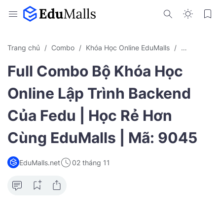
Trang chủ
Combo
Khóa Học Online EduMalls
Lập Trình B
Full Combo Bộ Khóa Học
Online Lập Trình Backend
Của Fedu | Học Rẻ Hơn
Cùng EduMalls | Mã: 9045
EduMalls.net
02 tháng 11