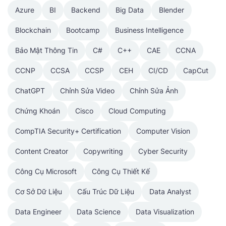
Azure
BI
Backend
Big Data
Blender
Blockchain
Bootcamp
Business Intelligence
Bảo Mật Thông Tin
C#
C++
CAE
CCNA
CCNP
CCSA
CCSP
CEH
CI/CD
CapCut
ChatGPT
Chỉnh Sửa Video
Chỉnh Sửa Ảnh
Chứng Khoán
Cisco
Cloud Computing
CompTIA Security+ Certification
Computer Vision
Content Creator
Copywriting
Cyber Security
Công Cụ Microsoft
Công Cụ Thiết Kế
Cơ Sở Dữ Liệu
Cấu Trúc Dữ Liệu
Data Analyst
Data Engineer
Data Science
Data Visualization