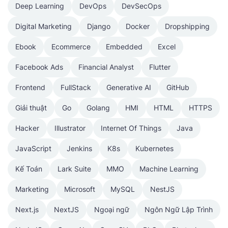
Deep Learning
DevOps
DevSecOps
Digital Marketing
Django
Docker
Dropshipping
Ebook
Ecommerce
Embedded
Excel
Facebook Ads
Financial Analyst
Flutter
Frontend
FullStack
Generative AI
GitHub
Giải thuật
Go
Golang
HMI
HTML
HTTPS
Hacker
Illustrator
Internet Of Things
Java
JavaScript
Jenkins
K8s
Kubernetes
Kế Toán
Lark Suite
MMO
Machine Learning
Marketing
Microsoft
MySQL
NestJS
Next.js
NextJS
Ngoại ngữ
Ngôn Ngữ Lập Trình