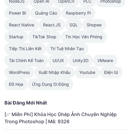
NodeJS
Open AI
OpenCV
PLC
Photoshop
Power BI
Quảng Cáo
Raspberry Pi
React Native
React.JS
SQL
Shopee
Startup
TikTok Shop
Tin Học Văn Phòng
Tiếp Thị Liên Kết
Trí Tuệ Nhân Tạo
Tài Chính Kế Toán
UI/UX
Unity3D
VMware
WordPress
Xuất Nhập Khẩu
Youtube
Điện tử
Đồ Họa
Ứng Dụng Di Động
Bài Đăng Mới Nhất
[✅ Miễn Phí] Khóa Học Ghép Ảnh Chuyên Nghiệp
Trong Photoshop | Mã: 9326