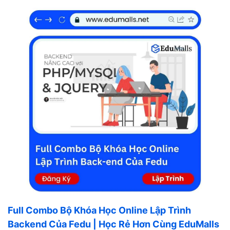
Full Combo Bộ Khóa Học Online Lập Trình
Backend Của Fedu | Học Rẻ Hơn Cùng EduMalls