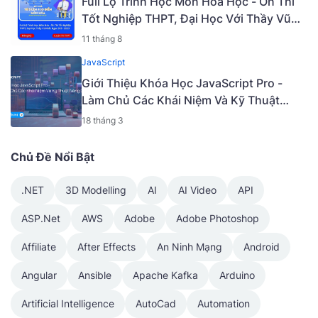
Full Lộ Trình Học Môn Hóa Học - Ôn Thi
Tốt Nghiệp THPT, Đại Học Với Thầy Vũ
Khắc Ngọc 2K5 - 2023 | Mã: 9009
11 tháng 8
JavaScript
Giới Thiệu Khóa Học JavaScript Pro -
Làm Chủ Các Khái Niệm Và Kỹ Thuật
Nâng Cao [Mã - 6919 A]
18 tháng 3
Chủ Đề Nổi Bật
.NET
3D Modelling
AI
AI Video
API
ASP.Net
AWS
Adobe
Adobe Photoshop
Affiliate
After Effects
An Ninh Mạng
Android
Angular
Ansible
Apache Kafka
Arduino
Artificial Intelligence
AutoCad
Automation