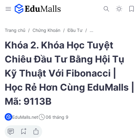
Trang chủ
Chứng Khoán
Đầu Tư
Khóa Học Online EduMal
Khóa 2. Khóa Học Tuyệt
Chiêu Đầu Tư Bằng Hội Tụ
Kỹ Thuật Với Fibonacci |
Học Rẻ Hơn Cùng EduMalls |
Mã: 9113B
EduMalls.net
06 tháng 9