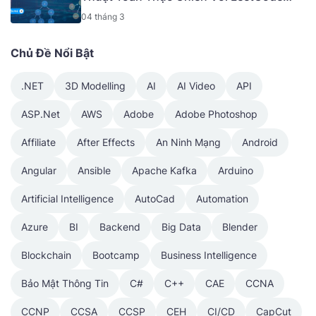
[Tiếng Việt] [Mã - 9405 V]
04 tháng 3
Chủ Đề Nổi Bật
.NET
3D Modelling
AI
AI Video
API
ASP.Net
AWS
Adobe
Adobe Photoshop
Affiliate
After Effects
An Ninh Mạng
Android
Angular
Ansible
Apache Kafka
Arduino
Artificial Intelligence
AutoCad
Automation
Azure
BI
Backend
Big Data
Blender
Blockchain
Bootcamp
Business Intelligence
Bảo Mật Thông Tin
C#
C++
CAE
CCNA
CCNP
CCSA
CCSP
CEH
CI/CD
CapCut