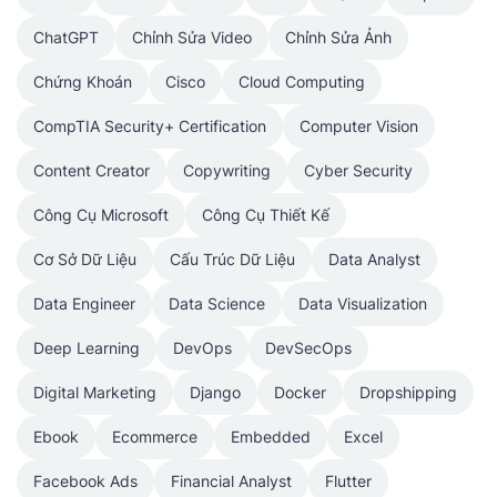
ChatGPT
Chỉnh Sửa Video
Chỉnh Sửa Ảnh
Chứng Khoán
Cisco
Cloud Computing
CompTIA Security+ Certification
Computer Vision
Content Creator
Copywriting
Cyber Security
Công Cụ Microsoft
Công Cụ Thiết Kế
Cơ Sở Dữ Liệu
Cấu Trúc Dữ Liệu
Data Analyst
Data Engineer
Data Science
Data Visualization
Deep Learning
DevOps
DevSecOps
Digital Marketing
Django
Docker
Dropshipping
Ebook
Ecommerce
Embedded
Excel
Facebook Ads
Financial Analyst
Flutter