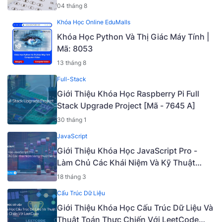
04 tháng 8
Khóa Học Online EduMalls
Khóa Học Python Và Thị Giác Máy Tính |
Mã: 8053
13 tháng 8
Full-Stack
Giới Thiệu Khóa Học Raspberry Pi Full
Stack Upgrade Project [Mã - 7645 A]
30 tháng 1
JavaScript
Giới Thiệu Khóa Học JavaScript Pro -
Làm Chủ Các Khái Niệm Và Kỹ Thuật
Nâng Cao [Mã - 6919 A]
18 tháng 3
Cấu Trúc Dữ Liệu
Giới Thiệu Khóa Học Cấu Trúc Dữ Liệu Và
Thuật Toán Thực Chiến Với LeetCode