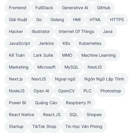
Frontend
FullStack
Generative AI
GitHub
Giải thuật
Go
Golang
HMI
HTML
HTTPS
Hacker
Illustrator
Internet Of Things
Java
JavaScript
Jenkins
K8s
Kubernetes
Kế Toán
Lark Suite
MMO
Machine Learning
Marketing
Microsoft
MySQL
NestJS
Next.js
NextJS
Ngoại ngữ
Ngôn Ngữ Lập Trình
NodeJS
Open AI
OpenCV
PLC
Photoshop
Power BI
Quảng Cáo
Raspberry Pi
React Native
React.JS
SQL
Shopee
Startup
TikTok Shop
Tin Học Văn Phòng