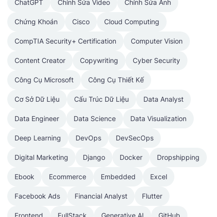
ChatGPT
Chỉnh Sửa Video
Chỉnh Sửa Ảnh
Chứng Khoán
Cisco
Cloud Computing
CompTIA Security+ Certification
Computer Vision
Content Creator
Copywriting
Cyber Security
Công Cụ Microsoft
Công Cụ Thiết Kế
Cơ Sở Dữ Liệu
Cấu Trúc Dữ Liệu
Data Analyst
Data Engineer
Data Science
Data Visualization
Deep Learning
DevOps
DevSecOps
Digital Marketing
Django
Docker
Dropshipping
Ebook
Ecommerce
Embedded
Excel
Facebook Ads
Financial Analyst
Flutter
Frontend
FullStack
Generative AI
GitHub