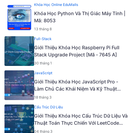
Khóa Học Online EduMalls
Khóa Học Python Và Thị Giác Máy Tính |
Mã: 8053
13 tháng 8
Full-Stack
Giới Thiệu Khóa Học Raspberry Pi Full
Stack Upgrade Project [Mã - 7645 A]
30 tháng 1
JavaScript
Giới Thiệu Khóa Học JavaScript Pro -
Làm Chủ Các Khái Niệm Và Kỹ Thuật
Nâng Cao [Mã - 6919 A]
18 tháng 3
Cấu Trúc Dữ Liệu
Giới Thiệu Khóa Học Cấu Trúc Dữ Liệu Và
Thuật Toán Thực Chiến Với LeetCode
[Tiếng Việt] [Mã - 9405 V]
04 tháng 3