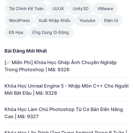
Tài Chính Kế Toán
UI/UX
Unity3D
VMware
WordPress
Xuất Nhập Khẩu
Youtube
Điện tử
Đồ Họa
Ứng Dụng Di Động
Bài Đăng Mới Nhất
[✅ Miễn Phí] Khóa Học Ghép Ảnh Chuyên Nghiệp
Trong Photoshop | Mã: 9326
Khóa Học Unreal Engine 5 - Nhập Môn C++ Cho Người
Mới Bắt Đầu | Mã: 9328
Khóa Học Làm Chủ Photoshop Từ Cơ Bản Đến Nâng
Cao | Mã: 9327
Khóa Học Lập Trình Ứng Dụng Android Trong 6 Tuần |