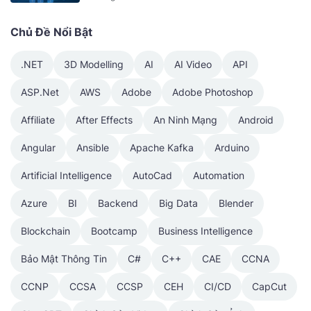
Chủ Đề Nổi Bật
.NET
3D Modelling
AI
AI Video
API
ASP.Net
AWS
Adobe
Adobe Photoshop
Affiliate
After Effects
An Ninh Mạng
Android
Angular
Ansible
Apache Kafka
Arduino
Artificial Intelligence
AutoCad
Automation
Azure
BI
Backend
Big Data
Blender
Blockchain
Bootcamp
Business Intelligence
Bảo Mật Thông Tin
C#
C++
CAE
CCNA
CCNP
CCSA
CCSP
CEH
CI/CD
CapCut