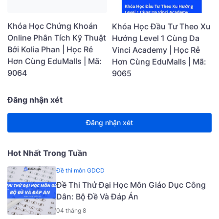
Khóa Học Chứng Khoán
Khóa Học Đầu Tư Theo Xu
Online Phân Tích Kỹ Thuật
Hướng Level 1 Cùng Da
Bởi Kolia Phan | Học Rẻ
Vinci Academy | Học Rẻ
Hơn Cùng EduMalls | Mã:
Hơn Cùng EduMalls | Mã:
9064
9065
Đăng nhận xét
Đăng nhận xét
Hot Nhất Trong Tuần
Đề thi môn GDCD
Đề Thi Thử Đại Học Môn Giáo Dục Công
Dân: Bộ Đề Và Đáp Án
04 tháng 8