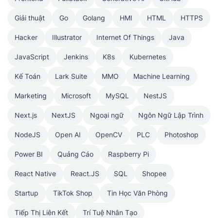
Giải thuật
Go
Golang
HMI
HTML
HTTPS
Hacker
Illustrator
Internet Of Things
Java
JavaScript
Jenkins
K8s
Kubernetes
Kế Toán
Lark Suite
MMO
Machine Learning
Marketing
Microsoft
MySQL
NestJS
Next.js
NextJS
Ngoại ngữ
Ngôn Ngữ Lập Trình
NodeJS
Open AI
OpenCV
PLC
Photoshop
Power BI
Quảng Cáo
Raspberry Pi
React Native
React.JS
SQL
Shopee
Startup
TikTok Shop
Tin Học Văn Phòng
Tiếp Thị Liên Kết
Trí Tuệ Nhân Tạo