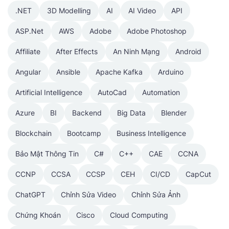
.NET
3D Modelling
AI
AI Video
API
ASP.Net
AWS
Adobe
Adobe Photoshop
Affiliate
After Effects
An Ninh Mạng
Android
Angular
Ansible
Apache Kafka
Arduino
Artificial Intelligence
AutoCad
Automation
Azure
BI
Backend
Big Data
Blender
Blockchain
Bootcamp
Business Intelligence
Bảo Mật Thông Tin
C#
C++
CAE
CCNA
CCNP
CCSA
CCSP
CEH
CI/CD
CapCut
ChatGPT
Chỉnh Sửa Video
Chỉnh Sửa Ảnh
Chứng Khoán
Cisco
Cloud Computing