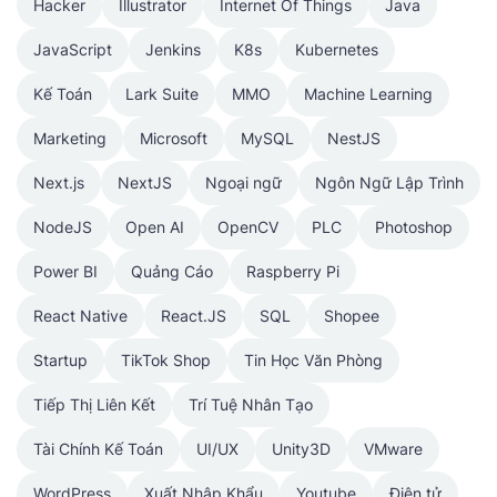
Hacker
Illustrator
Internet Of Things
Java
JavaScript
Jenkins
K8s
Kubernetes
Kế Toán
Lark Suite
MMO
Machine Learning
Marketing
Microsoft
MySQL
NestJS
Next.js
NextJS
Ngoại ngữ
Ngôn Ngữ Lập Trình
NodeJS
Open AI
OpenCV
PLC
Photoshop
Power BI
Quảng Cáo
Raspberry Pi
React Native
React.JS
SQL
Shopee
Startup
TikTok Shop
Tin Học Văn Phòng
Tiếp Thị Liên Kết
Trí Tuệ Nhân Tạo
Tài Chính Kế Toán
UI/UX
Unity3D
VMware
WordPress
Xuất Nhập Khẩu
Youtube
Điện tử