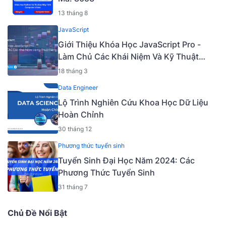
13 tháng 8
JavaScript
Giới Thiệu Khóa Học JavaScript Pro -
Làm Chủ Các Khái Niệm Và Kỹ Thuật
Nâng Cao [Mã - 6919 A]
18 tháng 3
Data Engineer
Lộ Trình Nghiên Cứu Khoa Học Dữ Liệu
Hoàn Chỉnh
30 tháng 12
Phương thức tuyển sinh
Tuyển Sinh Đại Học Năm 2024: Các
Phương Thức Tuyển Sinh
31 tháng 7
Chủ Đề Nổi Bật