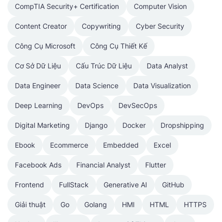
CompTIA Security+ Certification
Computer Vision
Content Creator
Copywriting
Cyber Security
Công Cụ Microsoft
Công Cụ Thiết Kế
Cơ Sở Dữ Liệu
Cấu Trúc Dữ Liệu
Data Analyst
Data Engineer
Data Science
Data Visualization
Deep Learning
DevOps
DevSecOps
Digital Marketing
Django
Docker
Dropshipping
Ebook
Ecommerce
Embedded
Excel
Facebook Ads
Financial Analyst
Flutter
Frontend
FullStack
Generative AI
GitHub
Giải thuật
Go
Golang
HMI
HTML
HTTPS