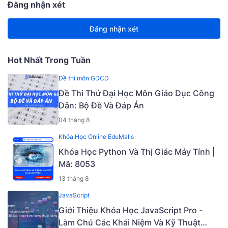
Đăng nhận xét
Đăng nhận xét
Hot Nhất Trong Tuần
Đề thi môn GDCD
Đề Thi Thử Đại Học Môn Giáo Dục Công
Dân: Bộ Đề Và Đáp Án
04 tháng 8
Khóa Học Online EduMalls
Khóa Học Python Và Thị Giác Máy Tính |
Mã: 8053
13 tháng 8
JavaScript
Giới Thiệu Khóa Học JavaScript Pro -
Làm Chủ Các Khái Niệm Và Kỹ Thuật