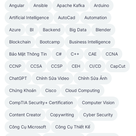
Angular
Ansible
Apache Kafka
Arduino
Artificial Intelligence
AutoCad
Automation
Azure
BI
Backend
Big Data
Blender
Blockchain
Bootcamp
Business Intelligence
Bảo Mật Thông Tin
C#
C++
CAE
CCNA
CCNP
CCSA
CCSP
CEH
CI/CD
CapCut
ChatGPT
Chỉnh Sửa Video
Chỉnh Sửa Ảnh
Chứng Khoán
Cisco
Cloud Computing
CompTIA Security+ Certification
Computer Vision
Content Creator
Copywriting
Cyber Security
Công Cụ Microsoft
Công Cụ Thiết Kế