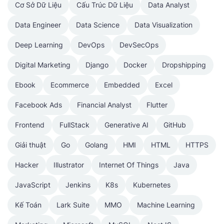
Cơ Sở Dữ Liệu
Cấu Trúc Dữ Liệu
Data Analyst
Data Engineer
Data Science
Data Visualization
Deep Learning
DevOps
DevSecOps
Digital Marketing
Django
Docker
Dropshipping
Ebook
Ecommerce
Embedded
Excel
Facebook Ads
Financial Analyst
Flutter
Frontend
FullStack
Generative AI
GitHub
Giải thuật
Go
Golang
HMI
HTML
HTTPS
Hacker
Illustrator
Internet Of Things
Java
JavaScript
Jenkins
K8s
Kubernetes
Kế Toán
Lark Suite
MMO
Machine Learning