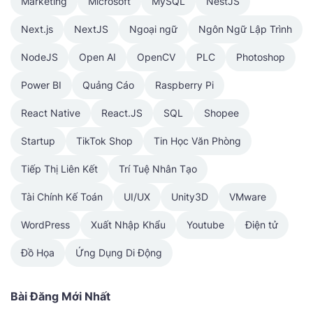
Marketing
Microsoft
MySQL
NestJS
Next.js
NextJS
Ngoại ngữ
Ngôn Ngữ Lập Trình
NodeJS
Open AI
OpenCV
PLC
Photoshop
Power BI
Quảng Cáo
Raspberry Pi
React Native
React.JS
SQL
Shopee
Startup
TikTok Shop
Tin Học Văn Phòng
Tiếp Thị Liên Kết
Trí Tuệ Nhân Tạo
Tài Chính Kế Toán
UI/UX
Unity3D
VMware
WordPress
Xuất Nhập Khẩu
Youtube
Điện tử
Đồ Họa
Ứng Dụng Di Động
Bài Đăng Mới Nhất