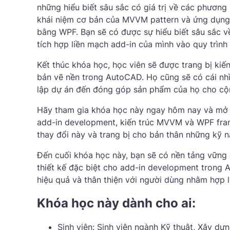
những hiểu biết sâu sắc có giá trị về các phươn
khái niệm cơ bản của MVVM pattern và ứng dụng c
bằng WPF. Bạn sẽ có được sự hiểu biết sâu sắc 
tích hợp liền mạch add-in của mình vào quy trình 
Kết thúc khóa học, học viên sẽ được trang bị kiến
bản vẽ nền trong AutoCAD. Họ cũng sẽ có cái nhìn
lập dự án đến đóng góp sản phẩm của họ cho cộ
Hãy tham gia khóa học này ngay hôm nay và mở r
add-in development, kiến ​​trúc MVVM và WPF fra
thay đổi này và trang bị cho bản thân những kỹ 
Đến cuối khóa học này, bạn sẽ có nền tảng vững 
thiết kế đặc biệt cho add-in development trong
hiệu quả và thân thiện với người dùng nhằm hợp 
Khóa học này dành cho ai:
Sinh viên: Sinh viên ngành Kỹ thuật, Xây d