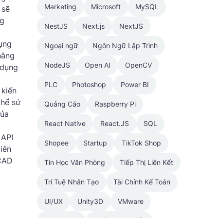
Marketing
Microsoft
MySQL
 sẽ
ng
NestJS
Next.js
NextJS
dụng
Ngoại ngữ
Ngôn Ngữ Lập Trình
hằng
NodeJS
Open AI
OpenCV
 dụng
PLC
Photoshop
Power BI
ến ​​
thể sử
Quảng Cáo
Raspberry Pi
của
React Native
React.JS
SQL
 API
Shopee
Startup
TikTok Shop
iên
oCAD
Tin Học Văn Phòng
Tiếp Thị Liên Kết
Trí Tuệ Nhân Tạo
Tài Chính Kế Toán
UI/UX
Unity3D
VMware