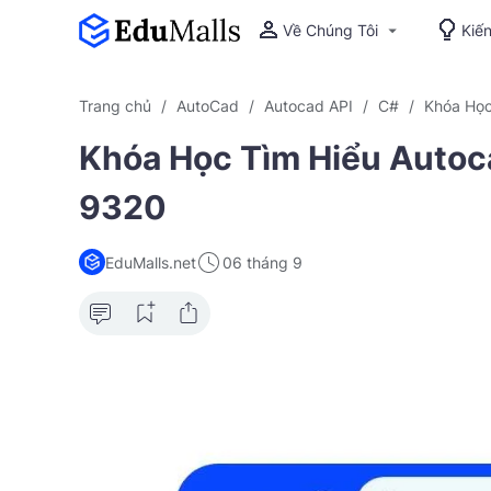
Về Chúng Tôi
Kiế
Trang chủ
AutoCad
Autocad API
C#
Khóa Học
Khóa Học Tìm Hiểu Autoc
9320
EduMalls.net
06 tháng 9