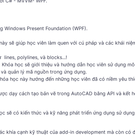
với C# - MVVM- WPF.
ng Windows Present Foundation (WPF).
ày sẽ giúp học viên làm quen với cú pháp và các khái niệ
ines, polylines, và blocks...!
Khóa học sẽ giới thiệu và hướng dẫn học viên sử dụng mô
và quản lý mã nguồn trong ứng dụng.
Khóa học này hướng đến những học viên đã có niềm yêu thí
ược dạy cách tạo bản vẽ trong AutoCAD bằng API và kết h
c sẽ có kiến ​​thức và kỹ năng phát triển ứng dụng sử dụng
các khía cạnh kỹ thuật của add-in development mà còn có 