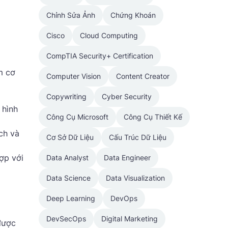
Chỉnh Sửa Ảnh
Chứng Khoán
Cisco
Cloud Computing
CompTIA Security+ Certification
m cơ
Computer Vision
Content Creator
Copywriting
Cyber Security
 hình
Công Cụ Microsoft
Công Cụ Thiết Kế
ch và
Cơ Sở Dữ Liệu
Cấu Trúc Dữ Liệu
ợp với
Data Analyst
Data Engineer
Data Science
Data Visualization
Deep Learning
DevOps
DevSecOps
Digital Marketing
được