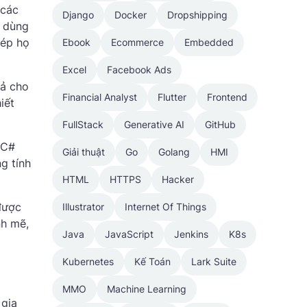
 các
Django
Docker
Dropshipping
i dùng
hép họ
Ebook
Ecommerce
Embedded
Excel
Facebook Ads
uả cho
Financial Analyst
Flutter
Frontend
iết
FullStack
Generative AI
GitHub
 C#
Giải thuật
Go
Golang
HMI
g tính
HTML
HTTPS
Hacker
được
Illustrator
Internet Of Things
nh mẽ,
Java
JavaScript
Jenkins
K8s
Kubernetes
Kế Toán
Lark Suite
MMO
Machine Learning
 gia