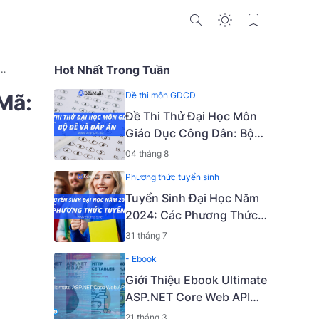
MVVM
WPF
Hot Nhất Trong Tuần
Xây Dựng
Mã:
Đề thi môn GDCD
Đề Thi Thử Đại Học Môn
Giáo Dục Công Dân: Bộ
Đề Và Đáp Án
04 tháng 8
Phương thức tuyển sinh
Tuyển Sinh Đại Học Năm
2024: Các Phương Thức
Tuyển Sinh
31 tháng 7
- Ebook
Giới Thiệu Ebook Ultimate
ASP.NET Core Web API
[2nd Edition - Premium
21 tháng 3