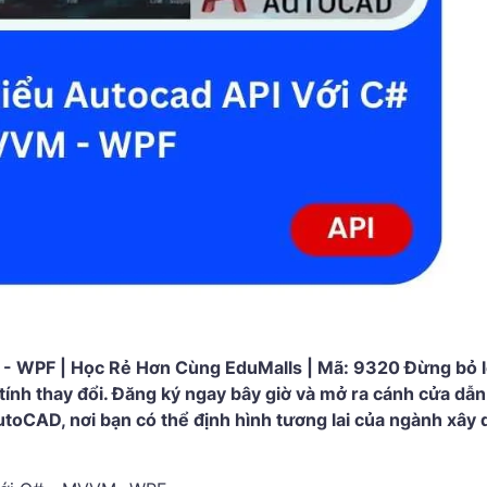
- WPF | Học Rẻ Hơn Cùng EduMalls | Mã: 9320 Đừng bỏ l
tính thay đổi. Đăng ký ngay bây giờ và mở ra cánh cửa dẫ
toCAD, nơi bạn có thể định hình tương lai của ngành xây