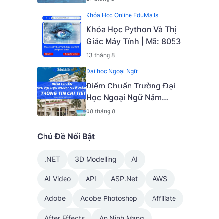
Package] [PDF + Source
Khóa Học Online EduMalls
Code] [Mã - 9737E]
Khóa Học Python Và Thị
Giác Máy Tính | Mã: 8053
13 tháng 8
Đại học Ngoại Ngữ
Điểm Chuẩn Trường Đại
Học Ngoại Ngữ Năm
2024: Thông Tin Chi Tiết
08 tháng 8
Chủ Đề Nổi Bật
.NET
3D Modelling
AI
AI Video
API
ASP.Net
AWS
Adobe
Adobe Photoshop
Affiliate
After Effects
An Ninh Mạng