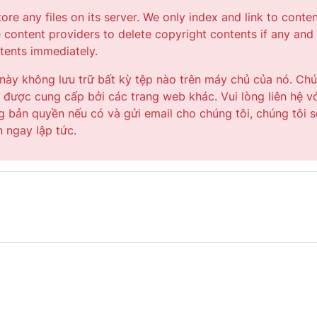
tore any files on its server. We only index and link to conte
e content providers to delete copyright contents if any and
ntents immediately.
ày không lưu trữ bất kỳ tệp nào trên máy chủ của nó. Ch
ng được cung cấp bởi các trang web khác. Vui lòng liên hệ v
 bản quyền nếu có và gửi email cho chúng tôi, chúng tôi s
n ngay lập tức.