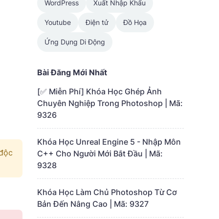
WordPress
Xuất Nhập Khẩu
Youtube
Điện tử
Đồ Họa
Ứng Dụng Di Động
Bài Đăng Mới Nhất
[✅ Miễn Phí] Khóa Học Ghép Ảnh
Chuyên Nghiệp Trong Photoshop | Mã:
9326
Khóa Học Unreal Engine 5 - Nhập Môn
 độc
C++ Cho Người Mới Bắt Đầu | Mã:
9328
Khóa Học Làm Chủ Photoshop Từ Cơ
Bản Đến Nâng Cao | Mã: 9327