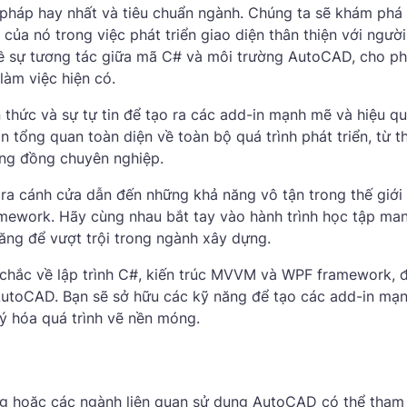
g pháp hay nhất và tiêu chuẩn ngành. Chúng ta sẽ khám phá
ủa nó trong việc phát triển giao diện thân thiện với ngườ
về sự tương tác giữa mã C# và môi trường AutoCAD, cho p
làm việc hiện có.
 ​​thức và sự tự tin để tạo ra các add-in mạnh mẽ và hiệu q
 tổng quan toàn diện về toàn bộ quá trình phát triển, từ th
ng đồng chuyên nghiệp.
a cánh cửa dẫn đến những khả năng vô tận trong thế giới
mework. Hãy cùng nhau bắt tay vào hành trình học tập man
năng để vượt trội trong ngành xây dựng.
chắc về lập trình C#, kiến ​​trúc MVVM và WPF framework, 
 AutoCAD. Bạn sẽ sở hữu các kỹ năng để tạo các add-in mạ
lý hóa quá trình vẽ nền móng.
ựng hoặc các ngành liên quan sử dụng AutoCAD có thể tham