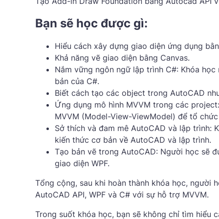
Tạo Add-in Draw Foundation bằng Autocad API 
Bạn sẽ học được gì:
Hiểu cách xây dựng giao diện ứng dụng bằ
Khả năng vẽ giao diện bằng Canvas.
Nắm vững ngôn ngữ lập trình C#: Khóa học n
bản của C#.
Biết cách tạo các object trong AutoCAD như l
Ứng dụng mô hình MVVM trong các project: 
MVVM (Model-View-ViewModel) để tổ chức 
Sở thích và đam mê AutoCAD và lập trình: 
kiến ​​thức cơ bản về AutoCAD và lập trình.
Tạo bản vẽ trong AutoCAD: Người học sẽ đ
giao diện WPF.
Tổng cộng, sau khi hoàn thành khóa học, người họ
AutoCAD API, WPF và C# với sự hỗ trợ MVVM.
Trong suốt khóa học, bạn sẽ không chỉ tìm hiểu 