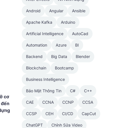
Android
Angular
Ansible
Apache Kafka
Arduino
Artificial Intelligence
AutoCad
Automation
Azure
BI
Backend
Big Data
Blender
Blockchain
Bootcamp
Business Intelligence
Bảo Mật Thông Tin
C#
C++
ỡ cơ
CAE
CCNA
CCNP
CCSA
n đến
 dựng
CCSP
CEH
CI/CD
CapCut
ChatGPT
Chỉnh Sửa Video