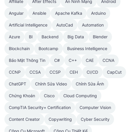
Affiliate
After Effects
An Ninh Mạng
Android
Angular
Ansible
Apache Kafka
Arduino
Artificial Intelligence
AutoCad
Automation
Azure
BI
Backend
Big Data
Blender
Blockchain
Bootcamp
Business Intelligence
Bảo Mật Thông Tin
C#
C++
CAE
CCNA
CCNP
CCSA
CCSP
CEH
CI/CD
CapCut
ChatGPT
Chỉnh Sửa Video
Chỉnh Sửa Ảnh
Chứng Khoán
Cisco
Cloud Computing
CompTIA Security+ Certification
Computer Vision
Content Creator
Copywriting
Cyber Security
Công Cụ Microsoft
Công Cụ Thiết Kế