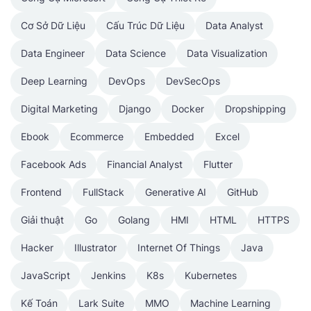
Cơ Sở Dữ Liệu
Cấu Trúc Dữ Liệu
Data Analyst
Data Engineer
Data Science
Data Visualization
Deep Learning
DevOps
DevSecOps
Digital Marketing
Django
Docker
Dropshipping
Ebook
Ecommerce
Embedded
Excel
Facebook Ads
Financial Analyst
Flutter
Frontend
FullStack
Generative AI
GitHub
Giải thuật
Go
Golang
HMI
HTML
HTTPS
Hacker
Illustrator
Internet Of Things
Java
JavaScript
Jenkins
K8s
Kubernetes
Kế Toán
Lark Suite
MMO
Machine Learning