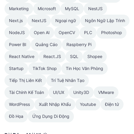
Marketing
Microsoft
MySQL
NestJS
Next.js
NextJS
Ngoại ngữ
Ngôn Ngữ Lập Trình
NodeJS
Open AI
OpenCV
PLC
Photoshop
Power BI
Quảng Cáo
Raspberry Pi
React Native
React.JS
SQL
Shopee
Startup
TikTok Shop
Tin Học Văn Phòng
Tiếp Thị Liên Kết
Trí Tuệ Nhân Tạo
Tài Chính Kế Toán
UI/UX
Unity3D
VMware
WordPress
Xuất Nhập Khẩu
Youtube
Điện tử
Đồ Họa
Ứng Dụng Di Động