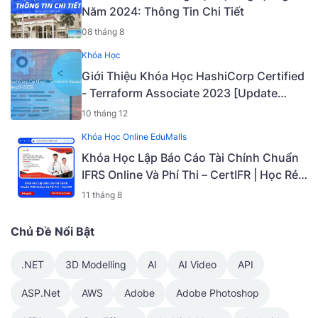
Năm 2024: Thông Tin Chi Tiết
08 tháng 8
Khóa Học
Giới Thiệu Khóa Học HashiCorp Certified
- Terraform Associate 2023 [Update
Tháng 9-2023] [Mã - 7006 A]
10 tháng 12
Khóa Học Online EduMalls
Khóa Học Lập Báo Cáo Tài Chính Chuẩn
IFRS Online Và Phí Thi – CertIFR | Học Rẻ
Hơn Cùng EduMalls | Mã: 9188B
11 tháng 8
Chủ Đề Nổi Bật
.NET
3D Modelling
AI
AI Video
API
ASP.Net
AWS
Adobe
Adobe Photoshop