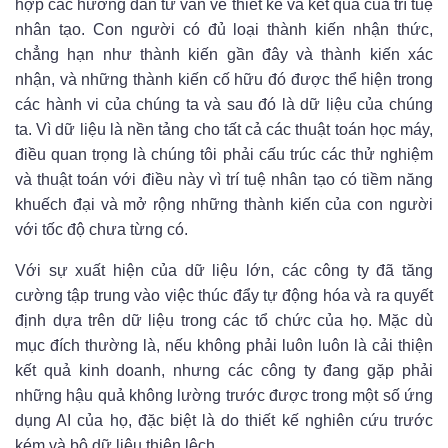
hợp các hướng dẫn tư vấn về thiết kế và kết quả của trí tuệ
nhân tạo. Con người có đủ loại thành kiến ​​nhận thức,
chẳng hạn như thành kiến ​​gần đây và thành kiến ​​xác
nhận, và những thành kiến ​​cố hữu đó được thể hiện trong
các hành vi của chúng ta và sau đó là dữ liệu của chúng
ta. Vì dữ liệu là nền tảng cho tất cả các thuật toán học máy,
điều quan trọng là chúng tôi phải cấu trúc các thử nghiệm
và thuật toán với điều này vì trí tuệ nhân tạo có tiềm năng
khuếch đại và mở rộng những thành kiến ​​của con người
với tốc độ chưa từng có.
Với sự xuất hiện của dữ liệu lớn, các công ty đã tăng
cường tập trung vào việc thúc đẩy tự động hóa và ra quyết
định dựa trên dữ liệu trong các tổ chức của họ. Mặc dù
mục đích thường là, nếu không phải luôn luôn là cải thiện
kết quả kinh doanh, nhưng các công ty đang gặp phải
những hậu quả không lường trước được trong một số ứng
dụng AI của họ, đặc biệt là do thiết kế nghiên cứu trước
kém và bộ dữ liệu thiên lệch.