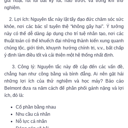
gia hoặc rút lui bất kỳ lúc nào trước và trong khi thử
nghiệm.
2.
Lợi ích: Nguyên tắc này lật tẩy đạo đức chăm sóc sức
khỏe, nơi các bác sĩ tuyên thệ “không gây hại”. Ý tưởng
này có thể dễ dàng áp dụng cho trí tuệ nhân tạo, nơi các
thuật toán có thể khuếch đại những thành kiến ​​xung quanh
chủng tộc, giới tính, khuynh hướng chính trị, v.v., bất chấp
ý định làm điều tốt và cải thiện một hệ thống nhất định.
3.
Công lý: Nguyên tắc này đề cập đến các vấn đề,
chẳng hạn như công bằng và bình đẳng. Ai nên gặt hái
những lợi ích của thử nghiệm và học máy? Báo cáo
Belmont đưa ra năm cách để phân phối gánh nặng và lợi
ích, đó là:
Cổ phần bằng nhau
Nhu cầu cá nhân
Nỗ lực cá nhân