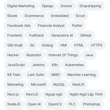
Digital Marketing
Django
Docker
Dropshipping
Ebook
Ecommerce
Embedded
Excel
Facebook Ads
Financial Analyst
Flutter
Frontend
FullStack
Generative AI
GitHub
Giải thuật
Go
Golang
HMI
HTML
HTTPS
Hacker
Illustrator
Internet Of Things
Java
JavaScript
Jenkins
K8s
Kubernetes
Kế Toán
Lark Suite
MMO
Machine Learning
Marketing
Microsoft
MySQL
NestJS
Next.js
NextJS
Ngoại ngữ
Ngôn Ngữ Lập Trình
NodeJS
Open AI
OpenCV
PLC
Photoshop