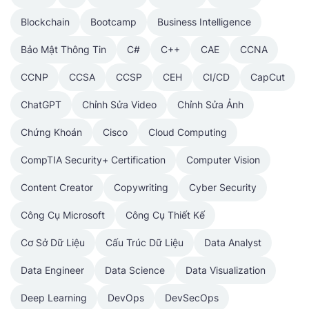
Blockchain
Bootcamp
Business Intelligence
Bảo Mật Thông Tin
C#
C++
CAE
CCNA
CCNP
CCSA
CCSP
CEH
CI/CD
CapCut
ChatGPT
Chỉnh Sửa Video
Chỉnh Sửa Ảnh
Chứng Khoán
Cisco
Cloud Computing
CompTIA Security+ Certification
Computer Vision
Content Creator
Copywriting
Cyber Security
Công Cụ Microsoft
Công Cụ Thiết Kế
Cơ Sở Dữ Liệu
Cấu Trúc Dữ Liệu
Data Analyst
Data Engineer
Data Science
Data Visualization
Deep Learning
DevOps
DevSecOps