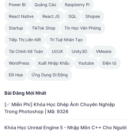
Power BI
Quảng Cáo
Raspberry Pi
React Native
React.JS
SQL
Shopee
Startup
TikTok Shop
Tin Học Văn Phòng
Tiếp Thị Liên Kết
Trí Tuệ Nhân Tạo
Tài Chính Kế Toán
UI/UX
Unity3D
VMware
WordPress
Xuất Nhập Khẩu
Youtube
Điện tử
Đồ Họa
Ứng Dụng Di Động
Bài Đăng Mới Nhất
[✅ Miễn Phí] Khóa Học Ghép Ảnh Chuyên Nghiệp
Trong Photoshop | Mã: 9326
Khóa Học Unreal Engine 5 - Nhập Môn C++ Cho Người