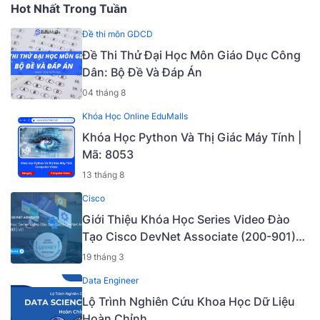
Hot Nhất Trong Tuần
Đề thi môn GDCD
Đề Thi Thử Đại Học Môn Giáo Dục Công
Dân: Bộ Đề Và Đáp Án
04 tháng 8
Khóa Học Online EduMalls
Khóa Học Python Và Thị Giác Máy Tính |
Mã: 8053
13 tháng 8
Cisco
Giới Thiệu Khóa Học Series Video Đào
Tạo Cisco DevNet Associate (200-901)
v1.1 [Mã - 6927 A]
19 tháng 3
Data Engineer
Lộ Trình Nghiên Cứu Khoa Học Dữ Liệu
Hoàn Chỉnh