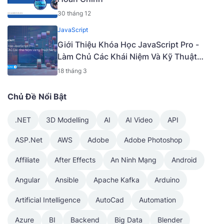
30 tháng 12
JavaScript
Giới Thiệu Khóa Học JavaScript Pro -
Làm Chủ Các Khái Niệm Và Kỹ Thuật
Nâng Cao [Mã - 6919 A]
18 tháng 3
Chủ Đề Nổi Bật
.NET
3D Modelling
AI
AI Video
API
ASP.Net
AWS
Adobe
Adobe Photoshop
Affiliate
After Effects
An Ninh Mạng
Android
Angular
Ansible
Apache Kafka
Arduino
Artificial Intelligence
AutoCad
Automation
Azure
BI
Backend
Big Data
Blender