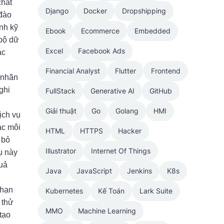
chất
Django
Docker
Dropshipping
 đào
ỉnh kỹ
Ebook
Ecommerce
Embedded
 bộ dữ
Excel
Facebook Ads
ác
Financial Analyst
Flutter
Frontend
 nhãn
ghi
FullStack
Generative AI
GitHub
Giải thuật
Go
Golang
HMI
ịch vụ
ác môi
HTML
HTTPS
Hacker
 bỏ
Illustrator
Internet Of Things
ụ này
quả
Java
JavaScript
Jenkins
K8s
 hạn
Kubernetes
Kế Toán
Lark Suite
 thử
MMO
Machine Learning
tạo