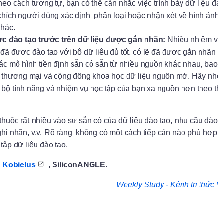
o cách tương tự, bạn có thể cân nhắc việc trình bày dữ liệu đ
hích người dùng xác định, phân loại hoặc nhận xét về hình ảnh
khác.
c đào tạo trước trên dữ liệu được gắn nhãn:
Nhiều nhiệm v
 đã được đào tạo với bộ dữ liệu đủ tốt, có lẽ đã được gắn nhãn
ác mô hình tiền định sẵn có sẵn từ nhiều nguồn khác nhau, ba
p thương mại và cộng đồng khoa học dữ liệu nguồn mở. Hãy nh
, bộ tính năng và nhiệm vụ học tập của bạn xa nguồn hơn theo t
huộc rất nhiều vào sự sẵn có của dữ liệu đào tạo, nhu cầu đào 
i nhãn, v.v. Rõ ràng, không có một cách tiếp cận nào phù hợp 
tập dữ liệu đào tạo.
 Kobielus
, SiliconANGLE.
Weekly Study - Kênh tri thức 