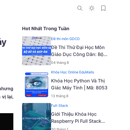
Hot Nhất Trong Tuần
áy
Đề thi môn GDCD
Đề Thi Thử Đại Học Môn
Giáo Dục Công Dân: Bộ
Đề Và Đáp Án
04 tháng 8
Khóa Học Online EduMalls
Khóa Học Python Và Thị
Giác Máy Tính | Mã: 8053
 nhưng
13 tháng 8
ị lại,
Full-Stack
Giới Thiệu Khóa Học
Raspberry Pi Full Stack
Upgrade Project [Mã -
30 tháng 1