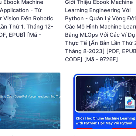
ệu Ebook Machine
Giới Thiệu Ebook Machine
Application - Từ
Learning Engineering Với
 Vision Đến Robotic
Python - Quản Lý Vòng Đờ
Lần Thứ 1, Tháng 12-
Các Mô Hình Machine Lear
DF, EPUB] [Mã -
Bằng MLOps Với Các Ví Dụ
Thực Tế [Ấn Bản Lần Thứ 
Tháng 8-2023] [PDF, EPUB
CODE] [Mã - 9726E]