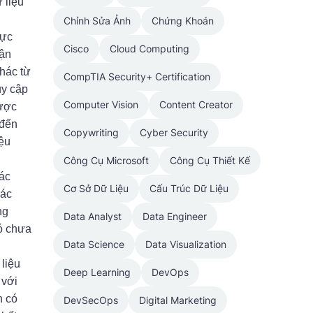
 liệu
Chỉnh Sửa Ảnh
Chứng Khoán
rực
Cisco
Cloud Computing
hận
khác từ
CompTIA Security+ Certification
uy cập
Computer Vision
Content Creator
được
 đến
Copywriting
Cyber Security
iệu
Công Cụ Microsoft
Công Cụ Thiết Kế
ác
Cơ Sở Dữ Liệu
Cấu Trúc Dữ Liệu
xác
ng
Data Analyst
Data Engineer
nó chưa
Data Science
Data Visualization
liệu
Deep Learning
DevOps
 với
n có
DevSecOps
Digital Marketing