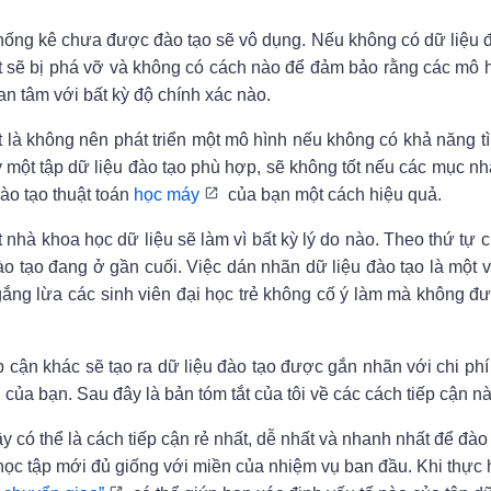
thống kê chưa được đào tạo sẽ vô dụng. Nếu không có dữ liệu 
t sẽ bị phá vỡ và không có cách nào để đảm bảo rằng các mô 
an tâm với bất kỳ độ chính xác nào.
ất là không nên phát triển một mô hình nếu không có khả năng t
y một tập dữ liệu đào tạo phù hợp, sẽ không tốt nếu các mục n
ào tạo thuật toán
học máy
của bạn một cách hiệu quả.
t nhà khoa học dữ liệu sẽ làm vì bất kỳ lý do nào. Theo thứ tự 
ào tạo đang ở gần cuối. Việc dán nhãn dữ liệu đào tạo là một v
ắng lừa các sinh viên đại học trẻ không cố ý làm mà không đ
 cận khác sẽ tạo ra dữ liệu đào tạo được gắn nhãn với chi ph
của bạn. Sau đây là bản tóm tắt của tôi về các cách tiếp cận nà
 có thể là cách tiếp cận rẻ nhất, dễ nhất và nhanh nhất để đào 
học tập mới đủ giống với miền của nhiệm vụ ban đầu. Khi thực 