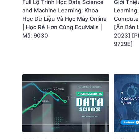
Full Lộ Trình Học Data Science
Giới Thi
and Machine Learning: Khoa
Learning 
Học Dữ Liệu Và Học Máy Online
Computer
| Học Rẻ Hơn Cùng EduMalls |
[Ấn Bản 
Mã: 9030
2023] [P
9729E]