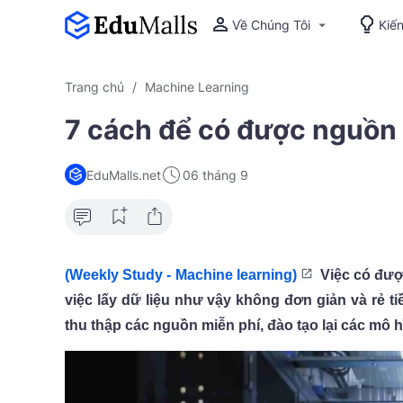
Về Chúng Tôi
Kiế
Trang chủ
Machine Learning
7 cách để có được nguồn 
EduMalls.net
06 tháng 9
(Weekly Study - Machine learning)
Việc có được
việc lấy dữ liệu như vậy không đơn giản và rẻ ti
thu thập các nguồn miễn phí, đào tạo lại các mô 