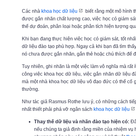
Các nhà
khoa học dữ liệu
biết rằng một mô hình 
được gắn nhãn chất lượng cao, việc học có giám sá
thể dự đoán, phân loại hoặc phân tích hiện tượng qu
Khi bạn đang thực hiện việc học có giám sát, tốt nh
dữ liệu đào tạo phù hợp. Ngay cả khi bạn đã tìm thấ
nó chưa được gắn nhãn, gắn thẻ hoặc chú thích để đ
Tuy nhiên, ghi nhãn là một việc làm vô nghĩa mà rất í
công việc khoa học dữ liệu, việc gắn nhãn dữ liệu đ
mà một nhà khoa học dữ liệu vô đạo đức có thể cố g
thường.
Như tác giả Rasmus Rothe lưu ý, có những cách tiếp
nhất thiết phải phá vỡ ngân sách
khoa học dữ liệu
Thay thế dữ liệu và nhãn đào tạo hiện có:
Đây
nếu chúng ta giả định rằng miền của nhiệm vụ 