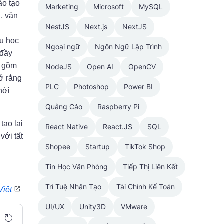
ào tạo
Marketing
Microsoft
MySQL
, văn
NestJS
Next.js
NextJS
ụ học
Ngoại ngữ
Ngôn Ngữ Lập Trình
 đầy
o gồm
NodeJS
Open AI
OpenCV
ớ rằng
PLC
Photoshop
Power BI
hời
Quảng Cáo
Raspberry Pi
tạo lại
React Native
React.JS
SQL
với tất
Shopee
Startup
TikTok Shop
Tin Học Văn Phòng
Tiếp Thị Liên Kết
Trí Tuệ Nhân Tạo
Tài Chính Kế Toán
Việt
UI/UX
Unity3D
VMware