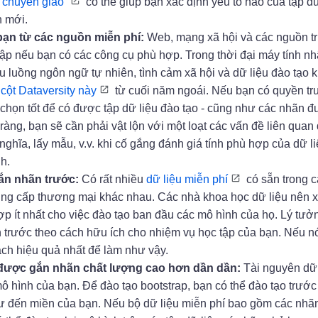
 chuyển giao”
có thể giúp bạn xác định yếu tố nào của tập dữ
h mới.
bạn từ các nguồn miễn phí:
Web, mạng xã hội và các nguồn t
hập nếu bạn có các công cụ phù hợp. Trong thời đại máy tính n
ều luồng ngôn ngữ tự nhiên, tình cảm xã hội và dữ liệu đào tạo 
g
cột Dataversity này
từ cuối năm ngoái. Nếu bạn có quyền tr
ựa chọn tốt để có được tập dữ liệu đào tạo - cũng như các nhãn 
 ràng, bạn sẽ cần phải vật lộn với một loạt các vấn đề liên quan
ghĩa, lấy mẫu, v.v. khi cố gắng đánh giá tính phù hợp của dữ l
h.
ắn nhãn trước:
Có rất nhiều
dữ liệu miễn phí
có sẵn trong c
ng cấp thương mại khác nhau. Các nhà khoa học dữ liệu nên 
ợp ít nhất cho việc đào tạo ban đầu các mô hình của họ. Lý tưở
n trước theo cách hữu ích cho nhiệm vụ học tập của bạn. Nếu 
ách hiệu quả nhất để làm như vậy.
ệu được gắn nhãn chất lượng cao hơn dần dần:
Tài nguyên dữ 
ô hình của bạn. Để đào tạo bootstrap, bạn có thể đào tạo trước
hư đến miền của bạn. Nếu bộ dữ liệu miễn phí bao gồm các nhã