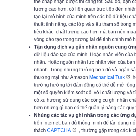
thể chấp nhận được thì càng tốt. Sau đó, bạn có
lượng cao hơn, có liên quan trực tiếp đến nhi
tạo lại mô hình của mình trên các bộ dữ liệu c
thuật tính năng, các lớp và siêu tham số trong m
liệu khác, chất lượng cao hơn mà bạn nên mua
vòng đào tạo trong tương lai để tinh chỉnh mô 
Tận dụng dịch vụ gắn nhãn nguồn cung ứn
dữ liệu đào tạo của mình. Hoặc nhân viên của 
nhãn. Hoặc nguồn nhân lực nhân viên của bạn 
nhanh. Trong những trường hợp đó và ngân sác
thương mại như Amazon
Mechanical Turk
h
trường hướng tới đám đông có thể dễ mở rộng h
một số quyền kiểm soát đối với chất lượng và t
có xu hướng sử dụng các công cụ ghi nhãn chấ
hơn những gì bạn có thể quản lý bằng các quy t
Nhúng các tác vụ ghi nhãn trong các ứng dụ
trên Internet, bạn đủ thông minh để tận dụng nó
thách
CAPTCHA
, thường gặp trong các kịch