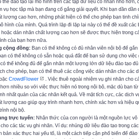
 thể đào tạo lại mô hình trên các tập dữ liệu có nhãn nhỏ hơn, 
ệm vụ học tập mà bạn đang cố gắng giải quyết. Khi bạn dần dần
hất lượng cao hơn, những phát hiện có thể cho phép bạn tinh ch
ô hình của mình. Quá trình lặp đi lặp lại này có thể đề xuất các
 hoặc dán nhãn chất lượng cao hơn sẽ được thực hiện trong c
hình của bạn hơn nữa.
g cộng đồng:
Bạn có thể không có đủ nhân viên nội bộ để gắn
bạn có thể không có sẵn hoặc quá đắt để bạn sử dụng cho việc 
có thể không đủ để gắn nhãn một lượng lớn dữ liệu đào tạo đủ
h cho phép, bạn có thể thuê các công việc dán nhãn cho các d
oặc
CrowdFlower
. Việc thuê ngoài nhiệm vụ ghi nhãn cho c
ơn nhiều so với việc thực hiện nó trong nội bộ, mặc dù bạn từ
ính nhất quán của các nhãn kết quả. Về mặt tích cực, các dịch v
t lượng cao giúp quy trình nhanh hơn, chính xác hơn và hiệu 
rình nội bộ.
ng trực tuyến:
Nhận thức của con người là một nguồn lực vô
 cho các tác vụ ghi nhãn. Ví dụ: nhúng dữ liệu đào tạo trong các
 bản xác thực hai yếu tố, là một cách tiếp cận phổ biến để đào 