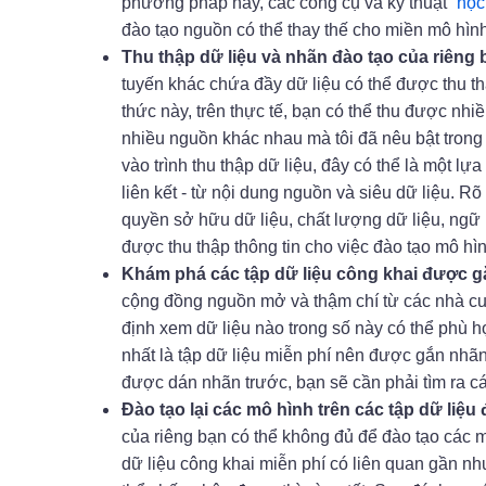
phương pháp này, các công cụ và kỹ thuật
“học
đào tạo nguồn có thể thay thế cho miền mô hìn
Thu thập dữ liệu và nhãn đào tạo của riêng 
tuyến khác chứa đầy dữ liệu có thể được thu t
thức này, trên thực tế, bạn có thể thu được nhi
nhiều nguồn khác nhau mà tôi đã nêu bật tron
vào trình thu thập dữ liệu, đây có thể là một l
liên kết - từ nội dung nguồn và siêu dữ liệu. Rõ
quyền sở hữu dữ liệu, chất lượng dữ liệu, ngữ n
được thu thập thông tin cho việc đào tạo mô hìn
Khám phá các tập dữ liệu công khai được g
cộng đồng nguồn mở và thậm chí từ các nhà cu
định xem dữ liệu nào trong số này có thể phù h
nhất là tập dữ liệu miễn phí nên được gắn nhã
được dán nhãn trước, bạn sẽ cần phải tìm ra c
Đào tạo lại các mô hình trên các tập dữ li
của riêng bạn có thể không đủ để đào tạo các m
dữ liệu công khai miễn phí có liên quan gần n