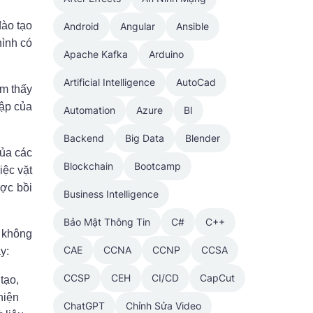
đào tạo
Android
Angular
Ansible
hình có
Apache Kafka
Arduino
Artificial Intelligence
AutoCad
ìm thấy
hập của
Automation
Azure
BI
Backend
Big Data
Blender
của các
Blockchain
Bootcamp
iệc vặt
ược bồi
Business Intelligence
Bảo Mật Thông Tin
C#
C++
í không
CAE
CCNA
CCNP
CCSA
y:
CCSP
CEH
CI/CD
CapCut
tạo,
hiện
ChatGPT
Chỉnh Sửa Video