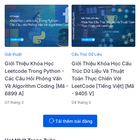
Giải thuật
Cấu Trúc Dữ Liệu
Giới Thiệu Khóa Học
Giới Thiệu Khóa Học Cấu
Leetcode Trong Python -
Trúc Dữ Liệu Và Thuật
Các Câu Hỏi Phỏng Vấn
Toán Thực Chiến Với
Về Algorithm Coding [Mã -
LeetCode [Tiếng Việt] [Mã
6899 A]
- 9405 V]
07 tháng 3
04 tháng 3
Tải thêm bài đăng