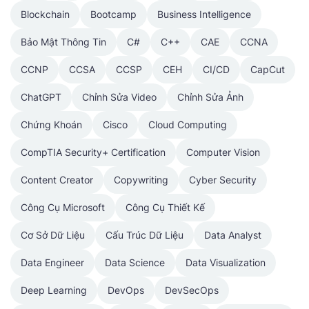
Blockchain
Bootcamp
Business Intelligence
Bảo Mật Thông Tin
C#
C++
CAE
CCNA
CCNP
CCSA
CCSP
CEH
CI/CD
CapCut
ChatGPT
Chỉnh Sửa Video
Chỉnh Sửa Ảnh
Chứng Khoán
Cisco
Cloud Computing
CompTIA Security+ Certification
Computer Vision
Content Creator
Copywriting
Cyber Security
Công Cụ Microsoft
Công Cụ Thiết Kế
Cơ Sở Dữ Liệu
Cấu Trúc Dữ Liệu
Data Analyst
Data Engineer
Data Science
Data Visualization
Deep Learning
DevOps
DevSecOps