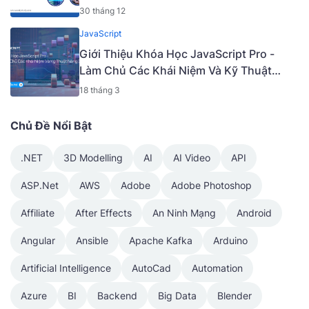
30 tháng 12
JavaScript
Giới Thiệu Khóa Học JavaScript Pro -
Làm Chủ Các Khái Niệm Và Kỹ Thuật
Nâng Cao [Mã - 6919 A]
18 tháng 3
Chủ Đề Nổi Bật
.NET
3D Modelling
AI
AI Video
API
ASP.Net
AWS
Adobe
Adobe Photoshop
Affiliate
After Effects
An Ninh Mạng
Android
Angular
Ansible
Apache Kafka
Arduino
Artificial Intelligence
AutoCad
Automation
Azure
BI
Backend
Big Data
Blender