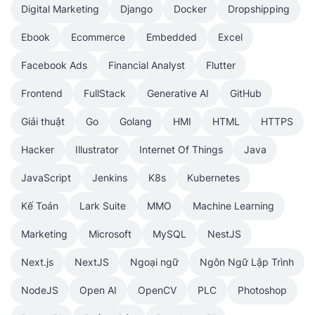
Digital Marketing
Django
Docker
Dropshipping
Ebook
Ecommerce
Embedded
Excel
Facebook Ads
Financial Analyst
Flutter
Frontend
FullStack
Generative AI
GitHub
Giải thuật
Go
Golang
HMI
HTML
HTTPS
Hacker
Illustrator
Internet Of Things
Java
JavaScript
Jenkins
K8s
Kubernetes
Kế Toán
Lark Suite
MMO
Machine Learning
Marketing
Microsoft
MySQL
NestJS
Next.js
NextJS
Ngoại ngữ
Ngôn Ngữ Lập Trình
NodeJS
Open AI
OpenCV
PLC
Photoshop