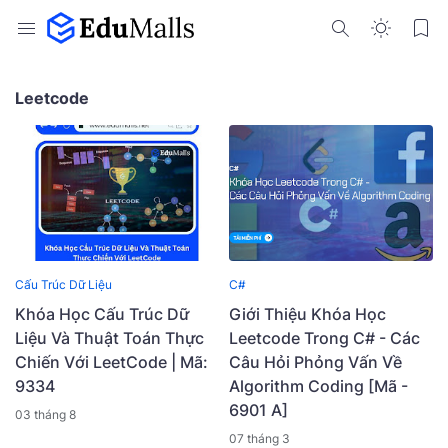
Leetcode
Cấu Trúc Dữ Liệu
C#
Khóa Học Cấu Trúc Dữ
Giới Thiệu Khóa Học
Liệu Và Thuật Toán Thực
Leetcode Trong C# - Các
Chiến Với LeetCode | Mã:
Câu Hỏi Phỏng Vấn Về
9334
Algorithm Coding [Mã -
6901 A]
03 tháng 8
07 tháng 3