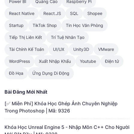
Power BI
Quảng Cáo
Raspberry Pi
React Native
React.JS
SQL
Shopee
Startup
TikTok Shop
Tin Học Văn Phòng
Tiếp Thị Liên Kết
Trí Tuệ Nhân Tạo
Tài Chính Kế Toán
UI/UX
Unity3D
VMware
WordPress
Xuất Nhập Khẩu
Youtube
Điện tử
Đồ Họa
Ứng Dụng Di Động
Bài Đăng Mới Nhất
[✅ Miễn Phí] Khóa Học Ghép Ảnh Chuyên Nghiệp
Trong Photoshop | Mã: 9326
Khóa Học Unreal Engine 5 - Nhập Môn C++ Cho Người