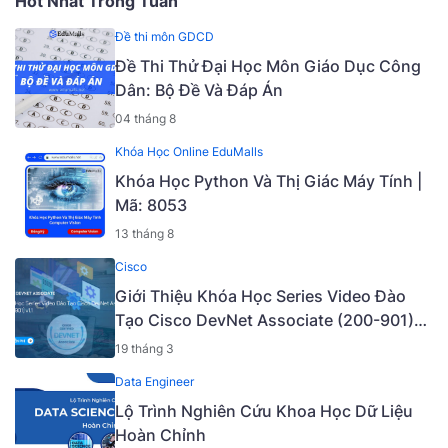
Hot Nhất Trong Tuần
Đề thi môn GDCD
Đề Thi Thử Đại Học Môn Giáo Dục Công
Dân: Bộ Đề Và Đáp Án
04 tháng 8
Khóa Học Online EduMalls
Khóa Học Python Và Thị Giác Máy Tính |
Mã: 8053
13 tháng 8
Cisco
Giới Thiệu Khóa Học Series Video Đào
Tạo Cisco DevNet Associate (200-901)
v1.1 [Mã - 6927 A]
19 tháng 3
Data Engineer
Lộ Trình Nghiên Cứu Khoa Học Dữ Liệu
Hoàn Chỉnh