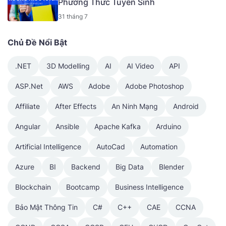
Phương Thức Tuyển Sinh
31 tháng 7
Chủ Đề Nổi Bật
.NET
3D Modelling
AI
AI Video
API
ASP.Net
AWS
Adobe
Adobe Photoshop
Affiliate
After Effects
An Ninh Mạng
Android
Angular
Ansible
Apache Kafka
Arduino
Artificial Intelligence
AutoCad
Automation
Azure
BI
Backend
Big Data
Blender
Blockchain
Bootcamp
Business Intelligence
Bảo Mật Thông Tin
C#
C++
CAE
CCNA