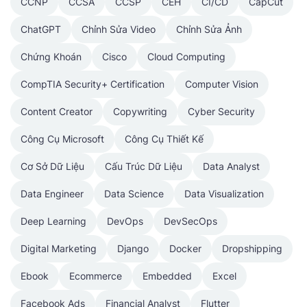
CCNP
CCSA
CCSP
CEH
CI/CD
CapCut
ChatGPT
Chỉnh Sửa Video
Chỉnh Sửa Ảnh
Chứng Khoán
Cisco
Cloud Computing
CompTIA Security+ Certification
Computer Vision
Content Creator
Copywriting
Cyber Security
Công Cụ Microsoft
Công Cụ Thiết Kế
Cơ Sở Dữ Liệu
Cấu Trúc Dữ Liệu
Data Analyst
Data Engineer
Data Science
Data Visualization
Deep Learning
DevOps
DevSecOps
Digital Marketing
Django
Docker
Dropshipping
Ebook
Ecommerce
Embedded
Excel
Facebook Ads
Financial Analyst
Flutter