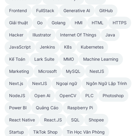
Frontend
FullStack
Generative AI
GitHub
Giải thuật
Go
Golang
HMI
HTML
HTTPS
Hacker
Illustrator
Internet Of Things
Java
JavaScript
Jenkins
K8s
Kubernetes
Kế Toán
Lark Suite
MMO
Machine Learning
Marketing
Microsoft
MySQL
NestJS
Next.js
NextJS
Ngoại ngữ
Ngôn Ngữ Lập Trình
NodeJS
Open AI
OpenCV
PLC
Photoshop
Power BI
Quảng Cáo
Raspberry Pi
React Native
React.JS
SQL
Shopee
Startup
TikTok Shop
Tin Học Văn Phòng