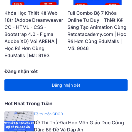
Khóa Học Thiết Kế Web
Full Combo Bộ 7 Khóa
18tr (Adobe Dreamweaver
Online Tư Duy – Thiết Kế –
CC - HTML - CSS -
Sáng Tạo Animation Cùng
Bootstrap 4.0 - Figma
Retcatacademy.com | Học
Adobe XD) Với ARENA |
Rẻ Hơn Cùng EduMalls |
Học Rẻ Hơn Cùng
Mã: 9046
EduMalls | Mã: 9193
Đăng nhận xét
Đăng nhận xét
Hot Nhất Trong Tuần
Đề thi môn GDCD
Đề Thi Thử Đại Học Môn Giáo Dục Công
Dân: Bộ Đề Và Đáp Án