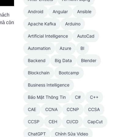
Android
Angular
Ansible
khách
 mà còn
Apache Kafka
Arduino
Artificial Intelligence
AutoCad
Automation
Azure
BI
Backend
Big Data
Blender
Blockchain
Bootcamp
Business Intelligence
Bảo Mật Thông Tin
C#
C++
CAE
CCNA
CCNP
CCSA
CCSP
CEH
CI/CD
CapCut
ChatGPT
Chỉnh Sửa Video