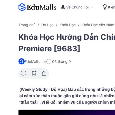
Về Chúng Tôi
Kiế
Trang chủ
Đồ Họa
Khóa Học
Khóa Học Việt Nam
Khóa Học Hướng Dẫn Chỉ
Premiere [9683]
EduMalls.net
06 tháng 9
(Weekly Study - Đồ Họa) Màu sắc trong những bộ
lại cảm xúc thân thuộc gần gũi cũng như là những t
“thần thái”, vì lẽ đó, nhiệm vụ của người chỉnh