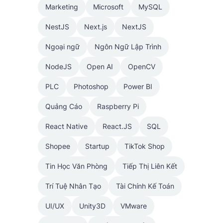
Marketing
Microsoft
MySQL
NestJS
Next.js
NextJS
Ngoại ngữ
Ngôn Ngữ Lập Trình
NodeJS
Open AI
OpenCV
PLC
Photoshop
Power BI
Quảng Cáo
Raspberry Pi
React Native
React.JS
SQL
Shopee
Startup
TikTok Shop
Tin Học Văn Phòng
Tiếp Thị Liên Kết
Trí Tuệ Nhân Tạo
Tài Chính Kế Toán
UI/UX
Unity3D
VMware