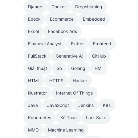
Django
Docker
Dropshipping
Ebook
Ecommerce
Embedded
Excel
Facebook Ads
Financial Analyst
Flutter
Frontend
FullStack
Generative AI
GitHub
Giải thuật
Go
Golang
HMI
HTML
HTTPS
Hacker
Illustrator
Internet Of Things
Java
JavaScript
Jenkins
K8s
Kubernetes
Kế Toán
Lark Suite
MMO
Machine Learning