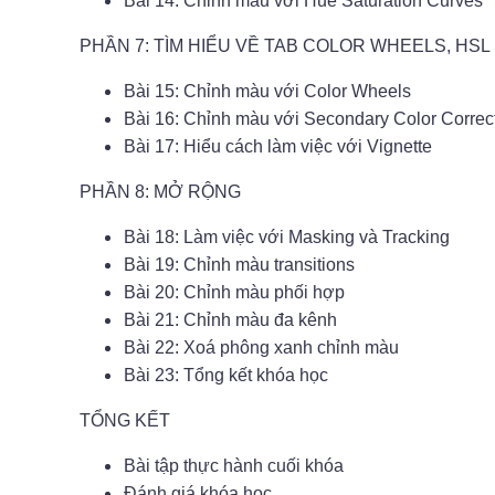
Bài 14: Chỉnh màu với Hue Saturation Curves
PHẦN 7: TÌM HIỂU VỀ TAB COLOR WHEELS, HS
Bài 15: Chỉnh màu với Color Wheels
Bài 16: Chỉnh màu với Secondary Color Correc
Bài 17: Hiểu cách làm việc với Vignette
PHẦN 8: MỞ RỘNG
Bài 18: Làm việc với Masking và Tracking
Bài 19: Chỉnh màu transitions
Bài 20: Chỉnh màu phối hợp
Bài 21: Chỉnh màu đa kênh
Bài 22: Xoá phông xanh chỉnh màu
Bài 23: Tổng kết khóa học
TỔNG KẾT
Bài tập thực hành cuối khóa
Đánh giá khóa học