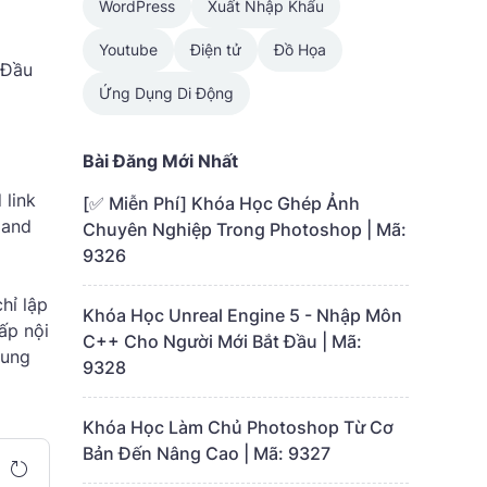
WordPress
Xuất Nhập Khẩu
Youtube
Điện tử
Đồ Họa
 Đầu
Ứng Dụng Di Động
Bài Đăng Mới Nhất
 link
[✅ Miễn Phí] Khóa Học Ghép Ảnh
 and
Chuyên Nghiệp Trong Photoshop | Mã:
9326
hỉ lập
Khóa Học Unreal Engine 5 - Nhập Môn
ấp nội
C++ Cho Người Mới Bắt Đầu | Mã:
dung
9328
Khóa Học Làm Chủ Photoshop Từ Cơ
Bản Đến Nâng Cao | Mã: 9327