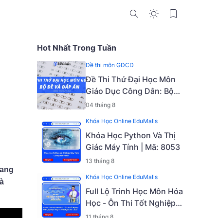
Hot Nhất Trong Tuần
Đề thi môn GDCD
Đề Thi Thử Đại Học Môn
Giáo Dục Công Dân: Bộ
Đề Và Đáp Án
04 tháng 8
Khóa Học Online EduMalls
Khóa Học Python Và Thị
Giác Máy Tính | Mã: 8053
13 tháng 8
mang
Khóa Học Online EduMalls
à
Full Lộ Trình Học Môn Hóa
Học - Ôn Thi Tốt Nghiệp
THPT, Đại Học Với Thầy
11 tháng 8