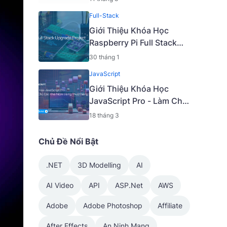
Vũ Khắc Ngọc 2K5 - 2023
Full-Stack
| Mã: 9009
Giới Thiệu Khóa Học
Raspberry Pi Full Stack
Upgrade Project [Mã -
30 tháng 1
7645 A]
JavaScript
Giới Thiệu Khóa Học
JavaScript Pro - Làm Chủ
Các Khái Niệm Và Kỹ
18 tháng 3
Thuật Nâng Cao [Mã -
6919 A]
Chủ Đề Nổi Bật
.NET
3D Modelling
AI
AI Video
API
ASP.Net
AWS
Adobe
Adobe Photoshop
Affiliate
After Effects
An Ninh Mạng