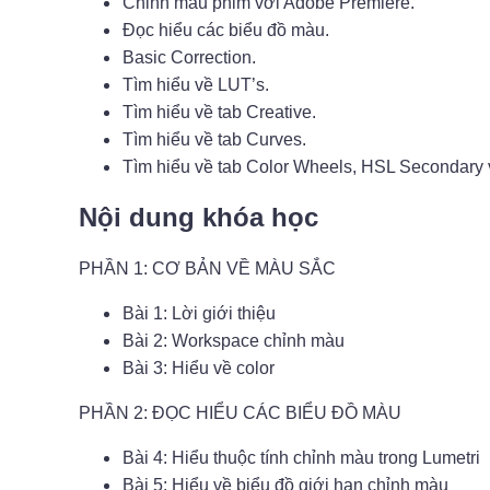
Chỉnh màu phim với Adobe Premiere.
Đọc hiểu các biểu đồ màu.
Basic Correction.
Tìm hiểu về LUT’s.
Tìm hiểu về tab Creative.
Tìm hiểu về tab Curves.
Tìm hiểu về tab Color Wheels, HSL Secondary v
Nội dung khóa học
PHẦN 1: CƠ BẢN VỀ MÀU SẮC
Bài 1: Lời giới thiệu
Bài 2: Workspace chỉnh màu
Bài 3: Hiểu về color
PHẦN 2: ĐỌC HIỂU CÁC BIỂU ĐỒ MÀU
Bài 4: Hiểu thuộc tính chỉnh màu trong Lumetri
Bài 5: Hiểu về biểu đồ giới hạn chỉnh màu