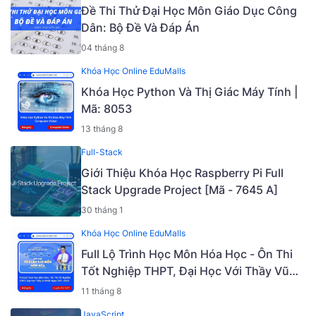
Đề Thi Thử Đại Học Môn Giáo Dục Công
Dân: Bộ Đề Và Đáp Án
04 tháng 8
Khóa Học Online EduMalls
Khóa Học Python Và Thị Giác Máy Tính |
Mã: 8053
13 tháng 8
Full-Stack
Giới Thiệu Khóa Học Raspberry Pi Full
Stack Upgrade Project [Mã - 7645 A]
30 tháng 1
Khóa Học Online EduMalls
Full Lộ Trình Học Môn Hóa Học - Ôn Thi
Tốt Nghiệp THPT, Đại Học Với Thầy Vũ
Khắc Ngọc 2K5 - 2023 | Mã: 9009
11 tháng 8
JavaScript