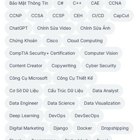
Bảo Mật Thông Tin
C#
C++
CAE
CCNA
CCNP
CCSA
CCSP
CEH
CI/CD
CapCut
ChatGPT
Chỉnh Sửa Video
Chỉnh Sửa Ảnh
Chứng Khoán
Cisco
Cloud Computing
CompTIA Security+ Certification
Computer Vision
Content Creator
Copywriting
Cyber Security
Công Cụ Microsoft
Công Cụ Thiết Kế
Cơ Sở Dữ Liệu
Cấu Trúc Dữ Liệu
Data Analyst
Data Engineer
Data Science
Data Visualization
Deep Learning
DevOps
DevSecOps
Digital Marketing
Django
Docker
Dropshipping