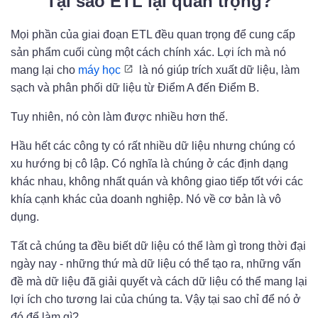
Tại sao ETL lại quan trọng?
Mọi phần của giai đoạn ETL đều quan trọng để cung cấp
sản phẩm cuối cùng một cách chính xác. Lợi ích mà nó
mang lại cho
máy học
là nó giúp trích xuất dữ liệu, làm
sạch và phân phối dữ liệu từ Điểm A đến Điểm B.
Tuy nhiên, nó còn làm được nhiều hơn thế.
Hầu hết các công ty có rất nhiều dữ liệu nhưng chúng có
xu hướng bị cô lập. Có nghĩa là chúng ở các định dạng
khác nhau, không nhất quán và không giao tiếp tốt với các
khía cạnh khác của doanh nghiệp. Nó về cơ bản là vô
dụng.
Tất cả chúng ta đều biết dữ liệu có thể làm gì trong thời đại
ngày nay - những thứ mà dữ liệu có thể tạo ra, những vấn
đề mà dữ liệu đã giải quyết và cách dữ liệu có thể mang lại
lợi ích cho tương lai của chúng ta. Vậy tại sao chỉ để nó ở
đó để làm gì?