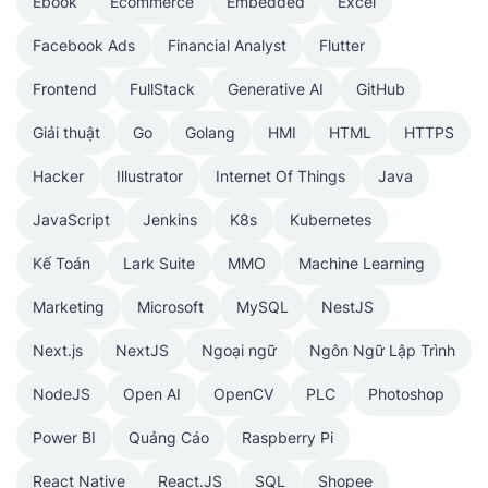
Ebook
Ecommerce
Embedded
Excel
Facebook Ads
Financial Analyst
Flutter
Frontend
FullStack
Generative AI
GitHub
Giải thuật
Go
Golang
HMI
HTML
HTTPS
Hacker
Illustrator
Internet Of Things
Java
JavaScript
Jenkins
K8s
Kubernetes
Kế Toán
Lark Suite
MMO
Machine Learning
Marketing
Microsoft
MySQL
NestJS
Next.js
NextJS
Ngoại ngữ
Ngôn Ngữ Lập Trình
NodeJS
Open AI
OpenCV
PLC
Photoshop
Power BI
Quảng Cáo
Raspberry Pi
React Native
React.JS
SQL
Shopee