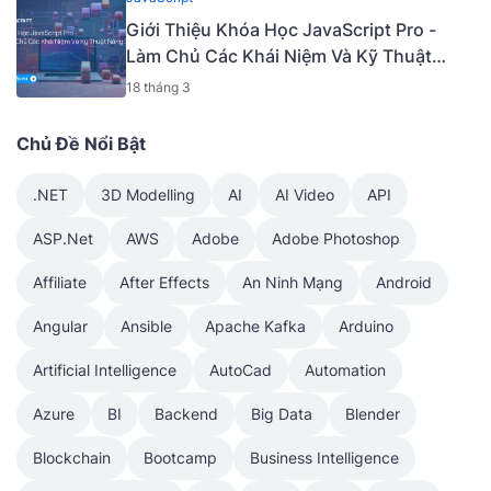
Giới Thiệu Khóa Học JavaScript Pro -
Làm Chủ Các Khái Niệm Và Kỹ Thuật
Nâng Cao [Mã - 6919 A]
18 tháng 3
Chủ Đề Nổi Bật
.NET
3D Modelling
AI
AI Video
API
ASP.Net
AWS
Adobe
Adobe Photoshop
Affiliate
After Effects
An Ninh Mạng
Android
Angular
Ansible
Apache Kafka
Arduino
Artificial Intelligence
AutoCad
Automation
Azure
BI
Backend
Big Data
Blender
Blockchain
Bootcamp
Business Intelligence