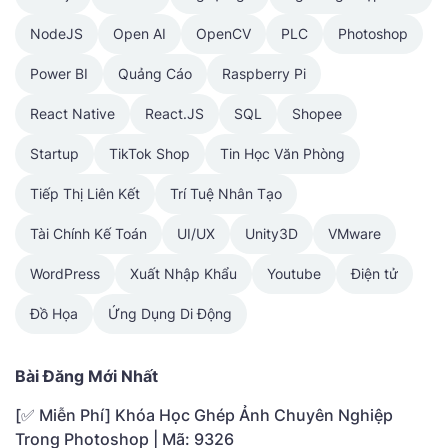
NodeJS
Open AI
OpenCV
PLC
Photoshop
Power BI
Quảng Cáo
Raspberry Pi
React Native
React.JS
SQL
Shopee
Startup
TikTok Shop
Tin Học Văn Phòng
Tiếp Thị Liên Kết
Trí Tuệ Nhân Tạo
Tài Chính Kế Toán
UI/UX
Unity3D
VMware
WordPress
Xuất Nhập Khẩu
Youtube
Điện tử
Đồ Họa
Ứng Dụng Di Động
Bài Đăng Mới Nhất
[✅ Miễn Phí] Khóa Học Ghép Ảnh Chuyên Nghiệp
Trong Photoshop | Mã: 9326