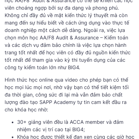
học AA/F8 Audit & Assurance có thể sẽ khiến các học
viên choáng ngợp bởi sự đa dạng và phong phú.
Không chỉ đầy đủ về mặt kiến thức lý thuyết mà còn
mang đến sự hiểu biết về cách ứng dụng vào thực tế
doanh nghiệp một cách dễ dàng. Ngoài ra, việc lựa
chọn môn học AA/F8 Audit & Assurance – Kiểm toán
và các dịch vụ đảm bảo chính là việc lựa chọn hành
trang tốt nhất để học viên có đầy đủ nguồn kiến thức
tốt nhất để tham gia vào kỳ thi tuyển dụng của các
công ty kiểm toán lớn như BIG4.
Hình thức học online qua video cho phép bạn có thể
học mọi lúc mọi nơi, nhờ vậy bạn có thể tiết kiệm tối
đa thời gian, công sức đi lại mà vẫn đảm bảo chất
lượng đào tạo SAPP Academy tự tin cam kết đầu ra
cho khóa học nhờ:
30+ giảng viên đều là ACCA member và đảm
nhiệm các vị trí cao tại BIG4;
Khóa học được thiết kế đan xen cùng các giờ học