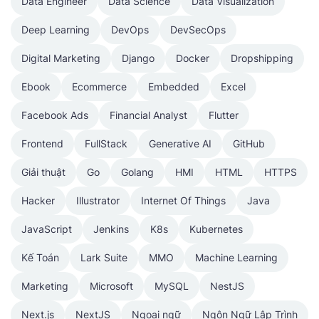
Data Engineer
Data Science
Data Visualization
Deep Learning
DevOps
DevSecOps
Digital Marketing
Django
Docker
Dropshipping
Ebook
Ecommerce
Embedded
Excel
Facebook Ads
Financial Analyst
Flutter
Frontend
FullStack
Generative AI
GitHub
Giải thuật
Go
Golang
HMI
HTML
HTTPS
Hacker
Illustrator
Internet Of Things
Java
JavaScript
Jenkins
K8s
Kubernetes
Kế Toán
Lark Suite
MMO
Machine Learning
Marketing
Microsoft
MySQL
NestJS
Next.js
NextJS
Ngoại ngữ
Ngôn Ngữ Lập Trình