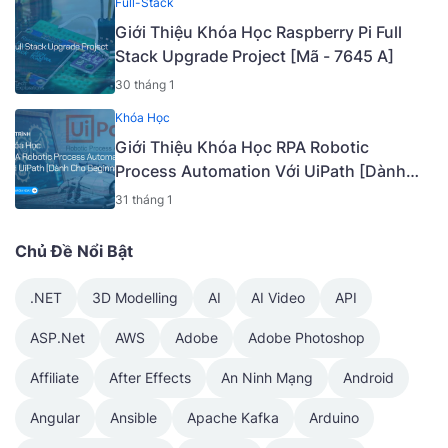
Full-Stack
Giới Thiệu Khóa Học Raspberry Pi Full
Stack Upgrade Project [Mã - 7645 A]
30 tháng 1
Khóa Học
Giới Thiệu Khóa Học RPA Robotic
Process Automation Với UiPath [Dành
Cho Beginner] [Mã - 7650 A]
31 tháng 1
Chủ Đề Nổi Bật
.NET
3D Modelling
AI
AI Video
API
ASP.Net
AWS
Adobe
Adobe Photoshop
Affiliate
After Effects
An Ninh Mạng
Android
Angular
Ansible
Apache Kafka
Arduino