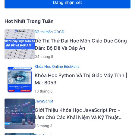
Đăng nhận xét
Hot Nhất Trong Tuần
Đề thi môn GDCD
Đề Thi Thử Đại Học Môn Giáo Dục Công
Dân: Bộ Đề Và Đáp Án
04 tháng 8
Khóa Học Online EduMalls
Khóa Học Python Và Thị Giác Máy Tính |
Mã: 8053
13 tháng 8
JavaScript
Giới Thiệu Khóa Học JavaScript Pro -
Làm Chủ Các Khái Niệm Và Kỹ Thuật
Nâng Cao [Mã - 6919 A]
18 tháng 3