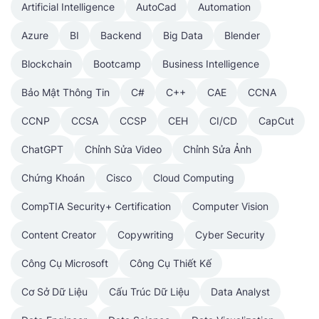
Artificial Intelligence
AutoCad
Automation
Azure
BI
Backend
Big Data
Blender
Blockchain
Bootcamp
Business Intelligence
Bảo Mật Thông Tin
C#
C++
CAE
CCNA
CCNP
CCSA
CCSP
CEH
CI/CD
CapCut
ChatGPT
Chỉnh Sửa Video
Chỉnh Sửa Ảnh
Chứng Khoán
Cisco
Cloud Computing
CompTIA Security+ Certification
Computer Vision
Content Creator
Copywriting
Cyber Security
Công Cụ Microsoft
Công Cụ Thiết Kế
Cơ Sở Dữ Liệu
Cấu Trúc Dữ Liệu
Data Analyst