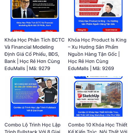
Khóa Học Phân Tích BCTC
Khóa Học Product Is King
Và Financial Modeling
– Xu Hướng Sản Phẩm
Định Giá Cổ Phiếu, BĐS,
Nguồn Hàng Tận Gốc |
Bank | Học Rẻ Hơn Cùng
Học Rẻ Hơn Cùng
EduMalls | Mã: 9279
EduMalls | Mã: 9269
Combo Lộ Trình Học Lập
Combo 10 Khóa Học Thiết
Trình Fullstack Với 8 Giai
Kế Kiến Trúc, Nội Thất Với