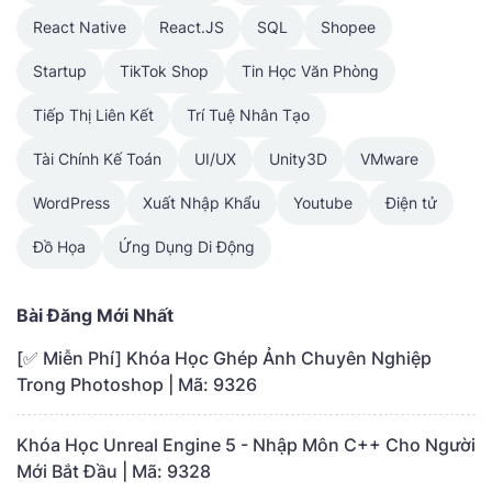
React Native
React.JS
SQL
Shopee
Startup
TikTok Shop
Tin Học Văn Phòng
Tiếp Thị Liên Kết
Trí Tuệ Nhân Tạo
Tài Chính Kế Toán
UI/UX
Unity3D
VMware
WordPress
Xuất Nhập Khẩu
Youtube
Điện tử
Đồ Họa
Ứng Dụng Di Động
Bài Đăng Mới Nhất
[✅ Miễn Phí] Khóa Học Ghép Ảnh Chuyên Nghiệp
Trong Photoshop | Mã: 9326
Khóa Học Unreal Engine 5 - Nhập Môn C++ Cho Người
Mới Bắt Đầu | Mã: 9328