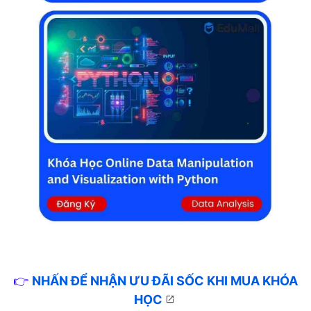
👉
NHẤN ĐỂ NHẬN ƯU ĐÃI SỐC KHI MUA KHÓA
HỌC