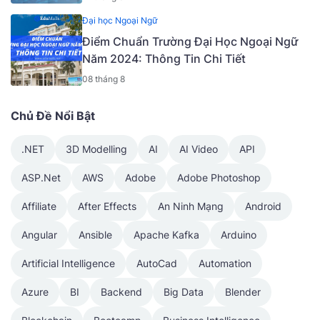
Đại học Ngoại Ngữ
Điểm Chuẩn Trường Đại Học Ngoại Ngữ
Năm 2024: Thông Tin Chi Tiết
08 tháng 8
Chủ Đề Nổi Bật
.NET
3D Modelling
AI
AI Video
API
ASP.Net
AWS
Adobe
Adobe Photoshop
Affiliate
After Effects
An Ninh Mạng
Android
Angular
Ansible
Apache Kafka
Arduino
Artificial Intelligence
AutoCad
Automation
Azure
BI
Backend
Big Data
Blender