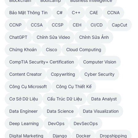
Blockchain
Bootcamp
Business Intelligence
Bảo Mật Thông Tin
C#
C++
CAE
CCNA
CCNP
CCSA
CCSP
CEH
CI/CD
CapCut
ChatGPT
Chỉnh Sửa Video
Chỉnh Sửa Ảnh
Chứng Khoán
Cisco
Cloud Computing
CompTIA Security+ Certification
Computer Vision
Content Creator
Copywriting
Cyber Security
Công Cụ Microsoft
Công Cụ Thiết Kế
Cơ Sở Dữ Liệu
Cấu Trúc Dữ Liệu
Data Analyst
Data Engineer
Data Science
Data Visualization
Deep Learning
DevOps
DevSecOps
Digital Marketing
Django
Docker
Dropshipping