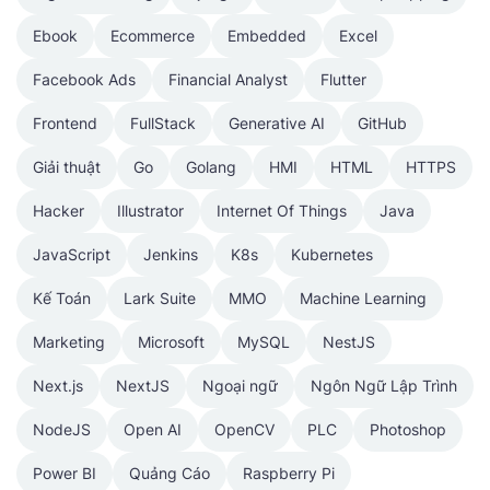
Ebook
Ecommerce
Embedded
Excel
Facebook Ads
Financial Analyst
Flutter
Frontend
FullStack
Generative AI
GitHub
Giải thuật
Go
Golang
HMI
HTML
HTTPS
Hacker
Illustrator
Internet Of Things
Java
JavaScript
Jenkins
K8s
Kubernetes
Kế Toán
Lark Suite
MMO
Machine Learning
Marketing
Microsoft
MySQL
NestJS
Next.js
NextJS
Ngoại ngữ
Ngôn Ngữ Lập Trình
NodeJS
Open AI
OpenCV
PLC
Photoshop
Power BI
Quảng Cáo
Raspberry Pi