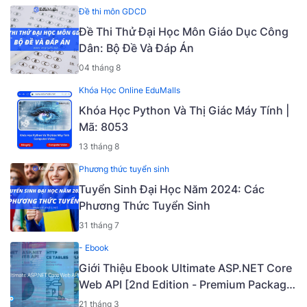
Đề thi môn GDCD
Đề Thi Thử Đại Học Môn Giáo Dục Công
Dân: Bộ Đề Và Đáp Án
04 tháng 8
Khóa Học Online EduMalls
Khóa Học Python Và Thị Giác Máy Tính |
Mã: 8053
13 tháng 8
Phương thức tuyển sinh
Tuyển Sinh Đại Học Năm 2024: Các
Phương Thức Tuyển Sinh
31 tháng 7
- Ebook
Giới Thiệu Ebook Ultimate ASP.NET Core
Web API [2nd Edition - Premium Package]
[PDF + Source Code] [Mã - 9737E]
21 tháng 3