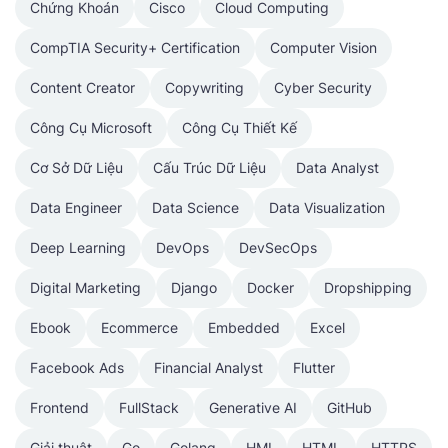
Chứng Khoán
Cisco
Cloud Computing
CompTIA Security+ Certification
Computer Vision
Content Creator
Copywriting
Cyber Security
Công Cụ Microsoft
Công Cụ Thiết Kế
Cơ Sở Dữ Liệu
Cấu Trúc Dữ Liệu
Data Analyst
Data Engineer
Data Science
Data Visualization
Deep Learning
DevOps
DevSecOps
Digital Marketing
Django
Docker
Dropshipping
Ebook
Ecommerce
Embedded
Excel
Facebook Ads
Financial Analyst
Flutter
Frontend
FullStack
Generative AI
GitHub
Giải thuật
Go
Golang
HMI
HTML
HTTPS