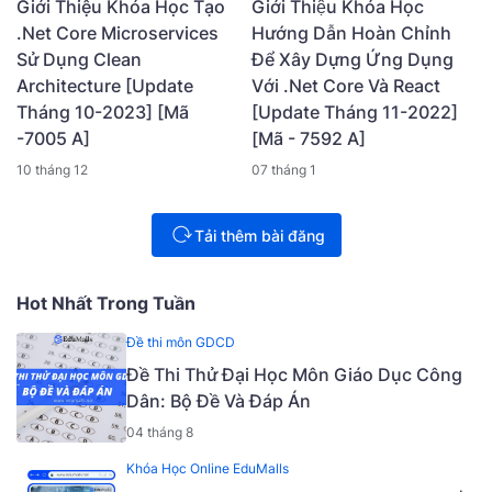
Giới Thiệu Khóa Học Tạo
Giới Thiệu Khóa Học
.Net Core Microservices
Hướng Dẫn Hoàn Chỉnh
Sử Dụng Clean
Để Xây Dựng Ứng Dụng
Architecture [Update
Với .Net Core Và React
Tháng 10-2023] [Mã
[Update Tháng 11-2022]
-7005 A]
[Mã - 7592 A]
10 tháng 12
07 tháng 1
Tải thêm bài đăng
Hot Nhất Trong Tuần
Đề thi môn GDCD
Đề Thi Thử Đại Học Môn Giáo Dục Công
Dân: Bộ Đề Và Đáp Án
04 tháng 8
Khóa Học Online EduMalls