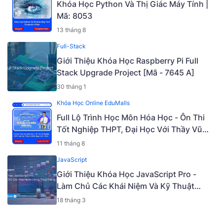
Khóa Học Python Và Thị Giác Máy Tính |
Mã: 8053
13 tháng 8
Full-Stack
Giới Thiệu Khóa Học Raspberry Pi Full
Stack Upgrade Project [Mã - 7645 A]
30 tháng 1
Khóa Học Online EduMalls
Full Lộ Trình Học Môn Hóa Học - Ôn Thi
Tốt Nghiệp THPT, Đại Học Với Thầy Vũ
Khắc Ngọc 2K5 - 2023 | Mã: 9009
11 tháng 8
JavaScript
Giới Thiệu Khóa Học JavaScript Pro -
Làm Chủ Các Khái Niệm Và Kỹ Thuật
Nâng Cao [Mã - 6919 A]
18 tháng 3