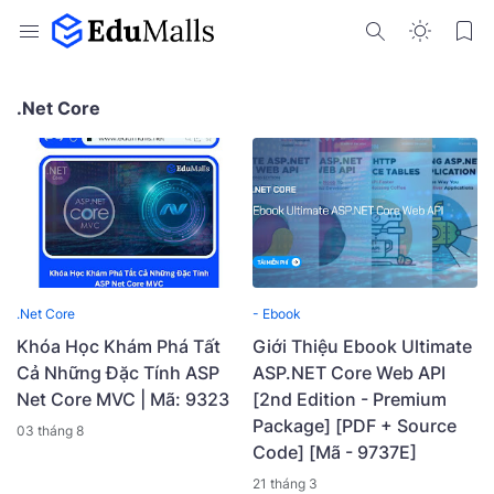
.Net Core
.Net Core
- Ebook
Khóa Học Khám Phá Tất
Giới Thiệu Ebook Ultimate
Cả Những Đặc Tính ASP
ASP.NET Core Web API
Net Core MVC | Mã: 9323
[2nd Edition - Premium
Package] [PDF + Source
03 tháng 8
Code] [Mã - 9737E]
21 tháng 3