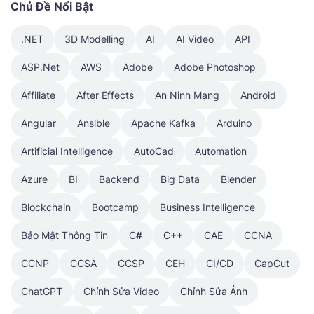
Chủ Đề Nổi Bật
.NET
3D Modelling
AI
AI Video
API
ASP.Net
AWS
Adobe
Adobe Photoshop
Affiliate
After Effects
An Ninh Mạng
Android
Angular
Ansible
Apache Kafka
Arduino
Artificial Intelligence
AutoCad
Automation
Azure
BI
Backend
Big Data
Blender
Blockchain
Bootcamp
Business Intelligence
Bảo Mật Thông Tin
C#
C++
CAE
CCNA
CCNP
CCSA
CCSP
CEH
CI/CD
CapCut
ChatGPT
Chỉnh Sửa Video
Chỉnh Sửa Ảnh