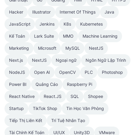
Hacker
Illustrator
Internet Of Things
Java
JavaScript
Jenkins
K8s
Kubernetes
Kế Toán
Lark Suite
MMO
Machine Learning
Marketing
Microsoft
MySQL
NestJS
Next.js
NextJS
Ngoại ngữ
Ngôn Ngữ Lập Trình
NodeJS
Open AI
OpenCV
PLC
Photoshop
Power BI
Quảng Cáo
Raspberry Pi
React Native
React.JS
SQL
Shopee
Startup
TikTok Shop
Tin Học Văn Phòng
Tiếp Thị Liên Kết
Trí Tuệ Nhân Tạo
Tài Chính Kế Toán
UI/UX
Unity3D
VMware