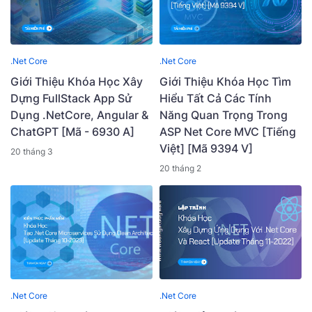
.Net Core
.Net Core
Giới Thiệu Khóa Học Xây
Giới Thiệu Khóa Học Tìm
Dựng FullStack App Sử
Hiểu Tất Cả Các Tính
Dụng .NetCore, Angular &
Năng Quan Trọng Trong
ChatGPT [Mã - 6930 A]
ASP Net Core MVC [Tiếng
Việt] [Mã 9394 V]
20 tháng 3
20 tháng 2
.Net Core
.Net Core