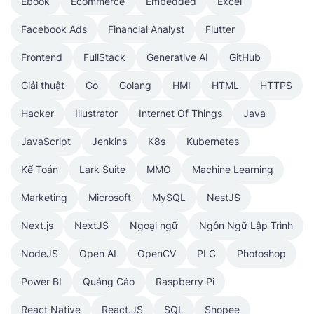
Ebook
Ecommerce
Embedded
Excel
Facebook Ads
Financial Analyst
Flutter
Frontend
FullStack
Generative AI
GitHub
Giải thuật
Go
Golang
HMI
HTML
HTTPS
Hacker
Illustrator
Internet Of Things
Java
JavaScript
Jenkins
K8s
Kubernetes
Kế Toán
Lark Suite
MMO
Machine Learning
Marketing
Microsoft
MySQL
NestJS
Next.js
NextJS
Ngoại ngữ
Ngôn Ngữ Lập Trình
NodeJS
Open AI
OpenCV
PLC
Photoshop
Power BI
Quảng Cáo
Raspberry Pi
React Native
React.JS
SQL
Shopee