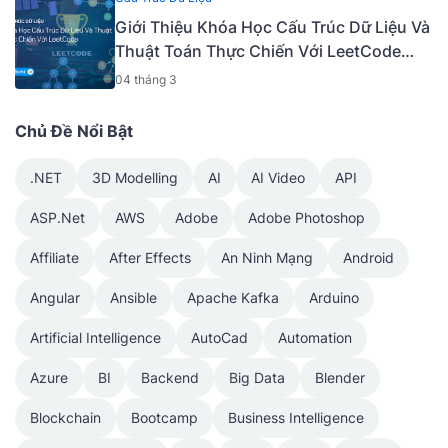
Giới Thiệu Khóa Học Cấu Trúc Dữ Liệu Và
Thuật Toán Thực Chiến Với LeetCode
[Tiếng Việt] [Mã - 9405 V]
04 tháng 3
Chủ Đề Nổi Bật
.NET
3D Modelling
AI
AI Video
API
ASP.Net
AWS
Adobe
Adobe Photoshop
Affiliate
After Effects
An Ninh Mạng
Android
Angular
Ansible
Apache Kafka
Arduino
Artificial Intelligence
AutoCad
Automation
Azure
BI
Backend
Big Data
Blender
Blockchain
Bootcamp
Business Intelligence