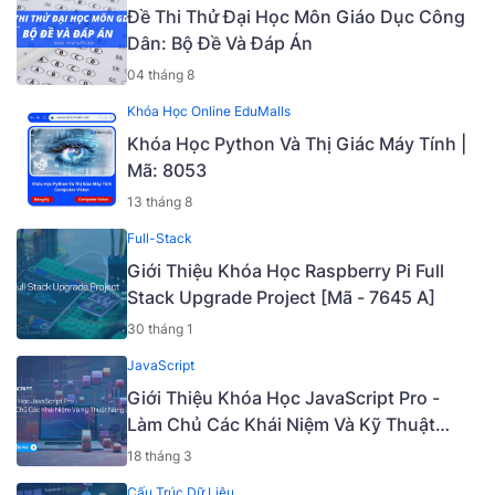
Đề Thi Thử Đại Học Môn Giáo Dục Công
Dân: Bộ Đề Và Đáp Án
04 tháng 8
Khóa Học Online EduMalls
Khóa Học Python Và Thị Giác Máy Tính |
Mã: 8053
13 tháng 8
Full-Stack
Giới Thiệu Khóa Học Raspberry Pi Full
Stack Upgrade Project [Mã - 7645 A]
30 tháng 1
JavaScript
Giới Thiệu Khóa Học JavaScript Pro -
Làm Chủ Các Khái Niệm Và Kỹ Thuật
Nâng Cao [Mã - 6919 A]
18 tháng 3
Cấu Trúc Dữ Liệu