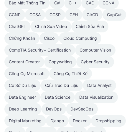
Bảo Mật Thông Tin
C#
C++
CAE
CCNA
CCNP
CCSA
CCSP
CEH
CI/CD
CapCut
ChatGPT
Chỉnh Sửa Video
Chỉnh Sửa Ảnh
Chứng Khoán
Cisco
Cloud Computing
CompTIA Security+ Certification
Computer Vision
Content Creator
Copywriting
Cyber Security
Công Cụ Microsoft
Công Cụ Thiết Kế
Cơ Sở Dữ Liệu
Cấu Trúc Dữ Liệu
Data Analyst
Data Engineer
Data Science
Data Visualization
Deep Learning
DevOps
DevSecOps
Digital Marketing
Django
Docker
Dropshipping