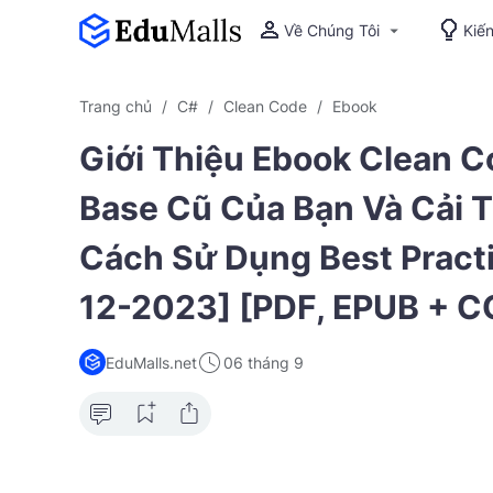
Về Chúng Tôi
Kiế
Trang chủ
C#
Clean Code
Ebook
Giới Thiệu Ebook Clean C
Base Cũ Của Bạn Và Cải 
Cách Sử Dụng Best Pract
12-2023] [PDF, EPUB + C
EduMalls.net
06 tháng 9