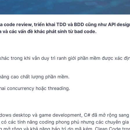
ua code review, triển khai TDD và BDD cũng như API desig
 và các vấn đề khác phát sinh từ bad code.
khác trong khi vẫn duy trì ranh giới phần mềm được xác đị
 nâng cao chất lượng phần mềm.
khai concurrency hoặc threading.
indows desktop và game development, C# đã mở rộng sang
ù có các tính năng coding phong phú nhưng các chuyên gia
ng mở rộng và khả năng bảo trì do mã kém. Clean Code tr