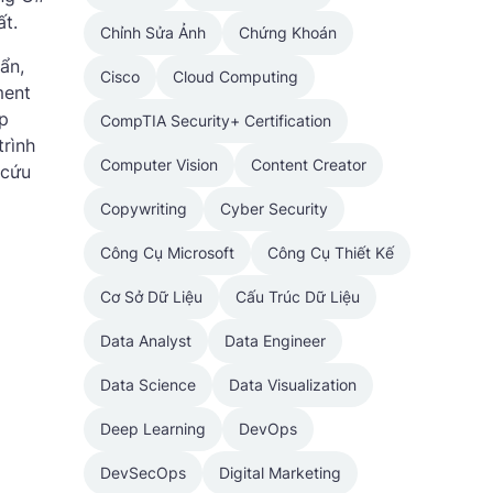
t.
Chỉnh Sửa Ảnh
Chứng Khoán
ẩn,
Cisco
Cloud Computing
ment
p
CompTIA Security+ Certification
trình
Computer Vision
Content Creator
 cứu
Copywriting
Cyber Security
p
Công Cụ Microsoft
Công Cụ Thiết Kế
Cơ Sở Dữ Liệu
Cấu Trúc Dữ Liệu
Data Analyst
Data Engineer
Data Science
Data Visualization
Deep Learning
DevOps
DevSecOps
Digital Marketing