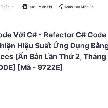
n Thức
Ebook Miễn Phí
Khóa Học Miễn Phí
ode Với C# - Refactor C# Code
Thiện Hiệu Suất Ứng Dụng Bằn
ices [Ấn Bản Lần Thứ 2, Tháng
ODE] [Mã - 9722E]