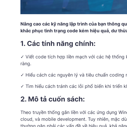
Nâng cao các kỹ năng lập trình của bạn thông q
khắc phục tình trạng code kém hiệu quả, dư thừa
1. Các tính năng chính:
✓ Viết code tích hợp liền mạch với các hệ thống 
ràng.
✓ Hiểu cách các nguyên lý và tiêu chuẩn coding
✓ Tìm hiểu cách tránh các lỗi phổ biến khi triển 
2. Mô tả cuốn sách:
Theo truyền thống gắn liền với các ứng dụng W
cloud, và mobile development. Tuy nhiên, mặc d
thường gặp phải các vấn đề về hiệu quả, khả nă