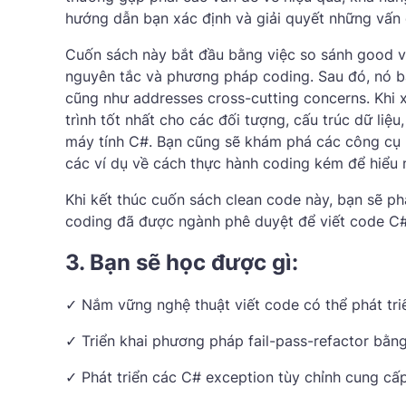
hướng dẫn bạn xác định và giải quyết những vấn
Cuốn sách này bắt đầu bằng việc so sánh good v
nguyên tắc và phương pháp coding. Sau đó, nó ba
cũng như addresses cross-cutting concerns. Khi
trình tốt nhất cho các đối tượng, cấu trúc dữ liệu
máy tính C#. Bạn cũng sẽ khám phá các công cụ 
các ví dụ về cách thực hành coding kém để hiểu 
Khi kết thúc cuốn sách clean code này, bạn sẽ p
coding đã được ngành phê duyệt để viết code C# 
3. Bạn sẽ học được gì:
✓ Nắm vững nghệ thuật viết code có thể phát triể
✓ Triển khai phương pháp fail-pass-refactor bằn
✓ Phát triển các C# exception tùy chỉnh cung cấp