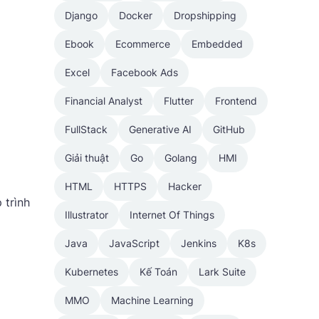
Django
Docker
Dropshipping
Ebook
Ecommerce
Embedded
Excel
Facebook Ads
Financial Analyst
Flutter
Frontend
FullStack
Generative AI
GitHub
Giải thuật
Go
Golang
HMI
HTML
HTTPS
Hacker
 trình
Illustrator
Internet Of Things
Java
JavaScript
Jenkins
K8s
Kubernetes
Kế Toán
Lark Suite
MMO
Machine Learning