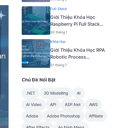
Thuật Nâng Cao [Mã -
Full-Stack
6919 A]
Giới Thiệu Khóa Học
Raspberry Pi Full Stack
Upgrade Project [Mã -
30 tháng 1
7645 A]
Khóa Học
Giới Thiệu Khóa Học RPA
Robotic Process
Automation Với UiPath
31 tháng 1
[Dành Cho Beginner] [Mã
- 7650 A]
Chủ Đề Nổi Bật
.NET
3D Modelling
AI
AI Video
API
ASP.Net
AWS
Adobe
Adobe Photoshop
Affiliate
After Effects
An Ninh Mạng