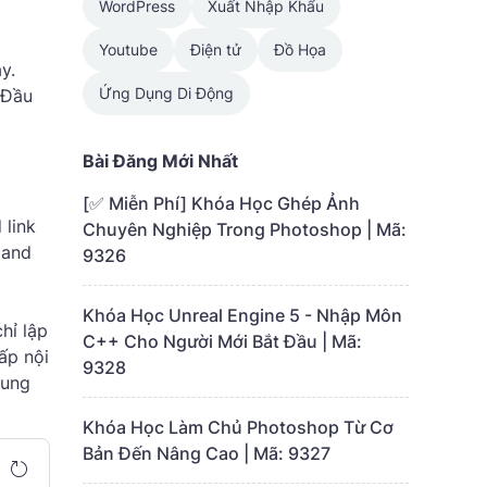
WordPress
Xuất Nhập Khẩu
Youtube
Điện tử
Đồ Họa
y.
Ứng Dụng Di Động
 Đầu
Bài Đăng Mới Nhất
[✅ Miễn Phí] Khóa Học Ghép Ảnh
 link
Chuyên Nghiệp Trong Photoshop | Mã:
 and
9326
Khóa Học Unreal Engine 5 - Nhập Môn
hỉ lập
C++ Cho Người Mới Bắt Đầu | Mã:
ấp nội
9328
dung
Khóa Học Làm Chủ Photoshop Từ Cơ
Bản Đến Nâng Cao | Mã: 9327