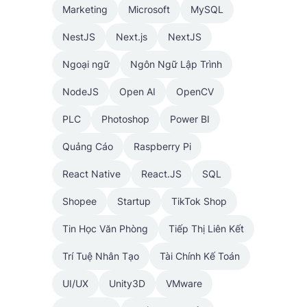
Marketing
Microsoft
MySQL
NestJS
Next.js
NextJS
Ngoại ngữ
Ngôn Ngữ Lập Trình
NodeJS
Open AI
OpenCV
PLC
Photoshop
Power BI
Quảng Cáo
Raspberry Pi
React Native
React.JS
SQL
Shopee
Startup
TikTok Shop
Tin Học Văn Phòng
Tiếp Thị Liên Kết
Trí Tuệ Nhân Tạo
Tài Chính Kế Toán
UI/UX
Unity3D
VMware