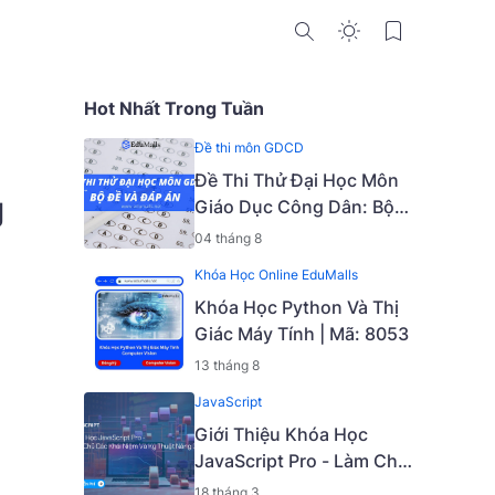
Hot Nhất Trong Tuần
Đề thi môn GDCD
Đề Thi Thử Đại Học Môn
g
Giáo Dục Công Dân: Bộ
Đề Và Đáp Án
04 tháng 8
Khóa Học Online EduMalls
Khóa Học Python Và Thị
Giác Máy Tính | Mã: 8053
13 tháng 8
JavaScript
Giới Thiệu Khóa Học
JavaScript Pro - Làm Chủ
Các Khái Niệm Và Kỹ
18 tháng 3