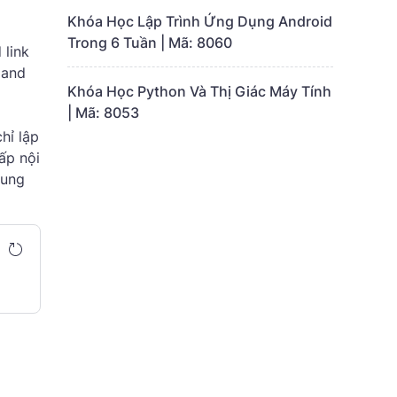
Khóa Học Lập Trình Ứng Dụng Android
Trong 6 Tuần | Mã: 8060
 link
 and
Khóa Học Python Và Thị Giác Máy Tính
| Mã: 8053
hỉ lập
ấp nội
dung