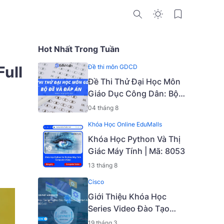
Hot Nhất Trong Tuần
Full
Đề thi môn GDCD
Đề Thi Thử Đại Học Môn
Giáo Dục Công Dân: Bộ
Đề Và Đáp Án
04 tháng 8
Khóa Học Online EduMalls
Khóa Học Python Và Thị
Giác Máy Tính | Mã: 8053
13 tháng 8
Cisco
Giới Thiệu Khóa Học
Series Video Đào Tạo
Cisco DevNet Associate
19 tháng 3