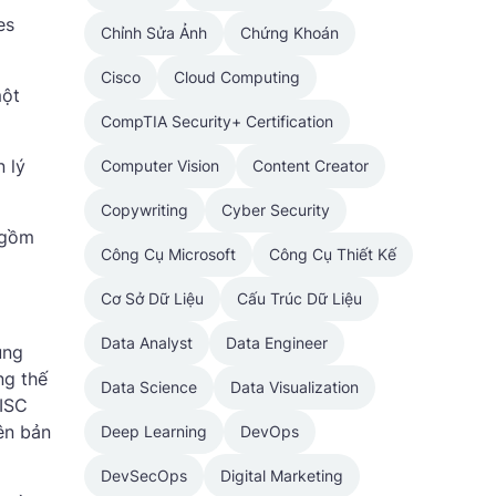
es
Chỉnh Sửa Ảnh
Chứng Khoán
Cisco
Cloud Computing
một
CompTIA Security+ Certification
 lý
Computer Vision
Content Creator
Copywriting
Cyber Security
 gồm
Công Cụ Microsoft
Công Cụ Thiết Kế
Cơ Sở Dữ Liệu
Cấu Trúc Dữ Liệu
Data Analyst
Data Engineer
ung
ng thế
Data Science
Data Visualization
RISC
ên bản
Deep Learning
DevOps
DevSecOps
Digital Marketing