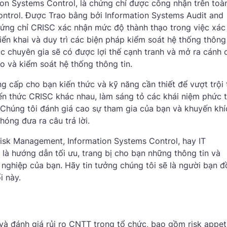
ation Systems Control, là chứng chỉ được công nhận trên toà
ontrol. Được Trao bằng bởi Information Systems Audit and
chứng chỉ CRISC xác nhận mức độ thành thạo trong việc xác
iển khai và duy trì các biện pháp kiểm soát hệ thống thông 
c chuyên gia sẽ có được lợi thế cạnh tranh và mở ra cánh 
ro và kiểm soát hệ thống thông tin.
g cấp cho bạn kiến ​​thức và kỹ năng cần thiết để vượt trội
ến ​​thức CRISC khác nhau, làm sáng tỏ các khái niệm phức 
. Chúng tôi đánh giá cao sự tham gia của bạn và khuyến khí
hóng đưa ra câu trả lời.
isk Management, Information Systems Control, hay IT
là hướng dẫn tối ưu, trang bị cho bạn những thông tin và
nghiệp của bạn. Hãy tin tưởng chúng tôi sẽ là người bạn 
i này.
h và đánh giá rủi ro CNTT trong tổ chức, bao gồm risk appeti