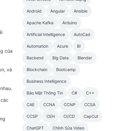
Android
Angular
Ansible
Apache Kafka
Arduino
ải
Artificial Intelligence
AutoCad
Automation
Azure
BI
ng của
Backend
Big Data
Blender
on, và
Blockchain
Bootcamp
Business Intelligence
 nhau.
Bảo Mật Thông Tin
C#
C++
 các
CAE
CCNA
CCNP
CCSA
CCSP
CEH
CI/CD
CapCut
úng
ChatGPT
Chỉnh Sửa Video