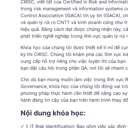
CRISC, viết tắt của Certified in Risk and Inform
trong risk management và information systems c
Control Association (ISACA) tin uy tín (ISACA), 
và quản lý rủi ro CNTT và kinh doanh cũng như tr
hiệu quả. Bằng cách đạt được chứng nhận này, cá
phát triển nghề nghiệp trong lĩnh vực quản lý rủi 
Khóa học của chúng tôi được thiết kế tỉ mỉ để cun
kỳ thi CRISC. Chúng tôi khám phá các lĩnh vực ki
cung cấp hỗ trợ riêng cho việc luyện thi của bạn
bạn đặt câu hỏi trong phần QA, nơi tôi sẽ nhanh c
Cho dù bạn mong muốn làm việc trong lĩnh vực R
Governance, khóa học của chúng tôi đóng vai trò 
phương pháp thực hành cần thiết để nâng cao sự 
hành đáng tin cậy của bạn trên hành trình thay đổ
Nội dung khóa học:
✓ 1. IT Risk Identification: Bao gồm việc xác địn