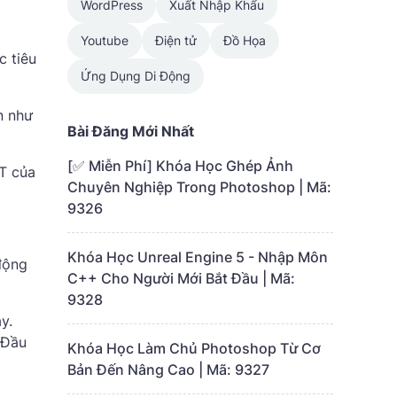
WordPress
Xuất Nhập Khẩu
Youtube
Điện tử
Đồ Họa
c tiêu
Ứng Dụng Di Động
n như
Bài Đăng Mới Nhất
[✅ Miễn Phí] Khóa Học Ghép Ảnh
T của
Chuyên Nghiệp Trong Photoshop | Mã:
9326
Khóa Học Unreal Engine 5 - Nhập Môn
động
C++ Cho Người Mới Bắt Đầu | Mã:
9328
y.
 Đầu
Khóa Học Làm Chủ Photoshop Từ Cơ
Bản Đến Nâng Cao | Mã: 9327