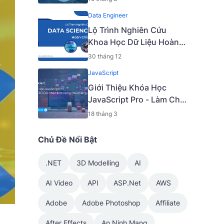
(200-901) v1.1 [Mã - 6927
Data Engineer
A]
Lộ Trình Nghiên Cứu
Khoa Học Dữ Liệu Hoàn
Chỉnh
30 tháng 12
JavaScript
Giới Thiệu Khóa Học
JavaScript Pro - Làm Chủ
Các Khái Niệm Và Kỹ
18 tháng 3
Thuật Nâng Cao [Mã -
6919 A]
Chủ Đề Nổi Bật
.NET
3D Modelling
AI
AI Video
API
ASP.Net
AWS
Adobe
Adobe Photoshop
Affiliate
After Effects
An Ninh Mạng