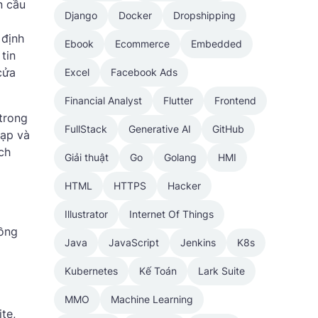
n cầu
Django
Docker
Dropshipping
 định
Ebook
Ecommerce
Embedded
tin
cửa
Excel
Facebook Ads
Financial Analyst
Flutter
Frontend
 trong
FullStack
Generative AI
GitHub
tạp và
ch
Giải thuật
Go
Golang
HMI
HTML
HTTPS
Hacker
Illustrator
Internet Of Things
đồng
Java
JavaScript
Jenkins
K8s
Kubernetes
Kế Toán
Lark Suite
MMO
Machine Learning
te,