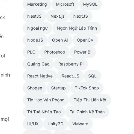
Marketing
Microsoft
MySQL
NestJS
Next.js
NextJS
isk
Ngoại ngữ
Ngôn Ngữ Lập Trình
ến
NodeJS
Open AI
OpenCV
PLC
Photoshop
Power BI
rol
Quảng Cáo
Raspberry Pi
 ninh
React Native
React.JS
SQL
Shopee
Startup
TikTok Shop
Tin Học Văn Phòng
Tiếp Thị Liên Kết
Trí Tuệ Nhân Tạo
Tài Chính Kế Toán
 mọi
UI/UX
Unity3D
VMware