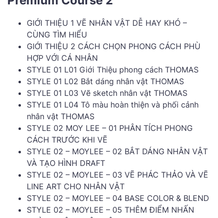
Premium Course 2
GIỚI THIỆU 1 VẼ NHÂN VẬT DỄ HAY KHÓ –
CÙNG TÌM HIỂU
GIỚI THIỆU 2 CÁCH CHỌN PHONG CÁCH PHÙ
HỢP VỚI CÁ NHÂN
STYLE 01 L01 Giới Thiệu phong cách THOMAS
STYLE 01 L02 Bắt dáng nhân vật THOMAS
STYLE 01 L03 Vẽ sketch nhân vật THOMAS
STYLE 01 L04 Tô màu hoàn thiện và phối cảnh
nhân vật THOMAS
STYLE 02 MOY LEE – 01 PHÂN TÍCH PHONG
CÁCH TRƯỚC KHI VẼ
STYLE 02 – MOYLEE – 02 BẮT DÁNG NHÂN VẬT
VÀ TẠO HÌNH DRAFT
STYLE 02 – MOYLEE – 03 VẼ PHÁC THẢO VÀ VẼ
LINE ART CHO NHÂN VẬT
STYLE 02 – MOYLEE – 04 BASE COLOR & BLEND
STYLE 02 – MOYLEE – 05 THÊM ĐIỂM NHẤN