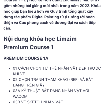
Course 1 – 2 | Học Rẻ Hơn Cùng EduMalls | Mã: 9187
gồm những bài giảng mới nhất trong năm 2022. Khóa
học giúp bạn hiểu hơn về Quy trình tổng quát xây
dựng tác phẩm Digital Painting từ ý tưởng tới hoàn
thiện và Các phong cách vẽ đương đại và cách tiếp
cận.
Nội dung khóa học Limzim
Premium Course 1
PREMIUM COURSE 1A
01 CÁCH CHỌN TƯ THẾ NHÂN VẬT ĐẸP TRƯỚC
KHI VẼ
02 CHỌN TRANH THAM KHẢO (REF) VÀ BẮT
DÁNG TRÊN GIẤY
03A KỸ THUẬT BẮT DÁNG NHÂN VẬT VỚI
WACOM
03B VẼ SKETCH NHÂN VẬT