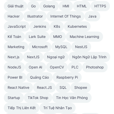
Giải thuật
Go
Golang
HMI
HTML
HTTPS
Hacker
Illustrator
Internet Of Things
Java
JavaScript
Jenkins
K8s
Kubernetes
Kế Toán
Lark Suite
MMO
Machine Learning
Marketing
Microsoft
MySQL
NestJS
Next.js
NextJS
Ngoại ngữ
Ngôn Ngữ Lập Trình
NodeJS
Open AI
OpenCV
PLC
Photoshop
Power BI
Quảng Cáo
Raspberry Pi
React Native
React.JS
SQL
Shopee
Startup
TikTok Shop
Tin Học Văn Phòng
Tiếp Thị Liên Kết
Trí Tuệ Nhân Tạo