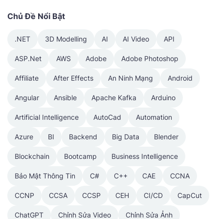
Chủ Đề Nổi Bật
.NET
3D Modelling
AI
AI Video
API
ASP.Net
AWS
Adobe
Adobe Photoshop
Affiliate
After Effects
An Ninh Mạng
Android
Angular
Ansible
Apache Kafka
Arduino
Artificial Intelligence
AutoCad
Automation
Azure
BI
Backend
Big Data
Blender
Blockchain
Bootcamp
Business Intelligence
Bảo Mật Thông Tin
C#
C++
CAE
CCNA
CCNP
CCSA
CCSP
CEH
CI/CD
CapCut
ChatGPT
Chỉnh Sửa Video
Chỉnh Sửa Ảnh