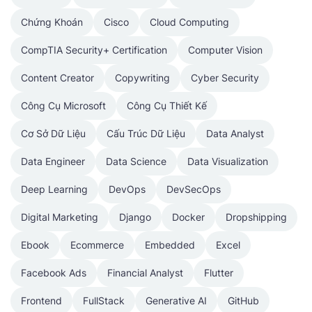
Chứng Khoán
Cisco
Cloud Computing
CompTIA Security+ Certification
Computer Vision
Content Creator
Copywriting
Cyber Security
Công Cụ Microsoft
Công Cụ Thiết Kế
Cơ Sở Dữ Liệu
Cấu Trúc Dữ Liệu
Data Analyst
Data Engineer
Data Science
Data Visualization
Deep Learning
DevOps
DevSecOps
Digital Marketing
Django
Docker
Dropshipping
Ebook
Ecommerce
Embedded
Excel
Facebook Ads
Financial Analyst
Flutter
Frontend
FullStack
Generative AI
GitHub