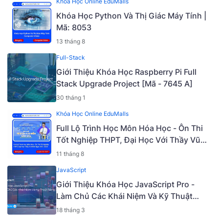
Khóa Học Online EduMalls
Khóa Học Python Và Thị Giác Máy Tính |
Mã: 8053
13 tháng 8
Full-Stack
Giới Thiệu Khóa Học Raspberry Pi Full
Stack Upgrade Project [Mã - 7645 A]
30 tháng 1
Khóa Học Online EduMalls
Full Lộ Trình Học Môn Hóa Học - Ôn Thi
Tốt Nghiệp THPT, Đại Học Với Thầy Vũ
Khắc Ngọc 2K5 - 2023 | Mã: 9009
11 tháng 8
JavaScript
Giới Thiệu Khóa Học JavaScript Pro -
Làm Chủ Các Khái Niệm Và Kỹ Thuật
Nâng Cao [Mã - 6919 A]
18 tháng 3