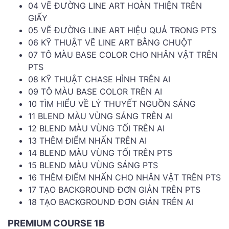
04 VẼ ĐƯỜNG LINE ART HOÀN THIỆN TRÊN
GIẤY
05 VẼ ĐƯỜNG LINE ART HIỆU QUẢ TRONG PTS
06 KỸ THUẬT VẼ LINE ART BẰNG CHUỘT
07 TÔ MÀU BASE COLOR CHO NHÂN VẬT TRÊN
PTS
08 KỸ THUẬT CHASE HÌNH TRÊN AI
09 TÔ MÀU BASE COLOR TRÊN AI
10 TÌM HIỂU VỀ LÝ THUYẾT NGUỒN SÁNG
11 BLEND MÀU VÙNG SÁNG TRÊN AI
12 BLEND MÀU VÙNG TỐI TRÊN AI
13 THÊM ĐIỂM NHẤN TRÊN AI
14 BLEND MÀU VÙNG TỐI TRÊN PTS
15 BLEND MÀU VÙNG SÁNG PTS
16 THÊM ĐIỂM NHẤN CHO NHÂN VẬT TRÊN PTS
17 TẠO BACKGROUND ĐƠN GIẢN TRÊN PTS
18 TẠO BACKGROUND ĐƠN GIẢN TRÊN AI
PREMIUM COURSE 1B