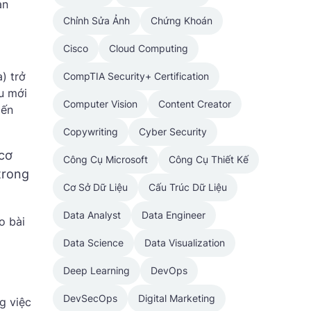
an
Chỉnh Sửa Ảnh
Chứng Khoán
Cisco
Cloud Computing
) trở
CompTIA Security+ Certification
ầu mới
Computer Vision
Content Creator
iến
Copywriting
Cyber Security
 cơ
Công Cụ Microsoft
Công Cụ Thiết Kế
trong
Cơ Sở Dữ Liệu
Cấu Trúc Dữ Liệu
Data Analyst
Data Engineer
o bài
Data Science
Data Visualization
Deep Learning
DevOps
DevSecOps
Digital Marketing
g việc