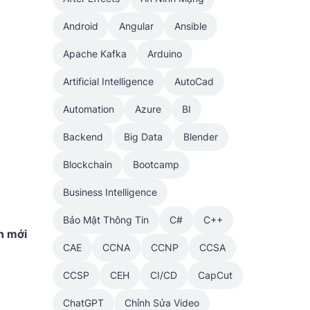
Android
Angular
Ansible
Apache Kafka
Arduino
Artificial Intelligence
AutoCad
Automation
Azure
BI
Backend
Big Data
Blender
Blockchain
Bootcamp
Business Intelligence
Bảo Mật Thông Tin
C#
C++
n mới
CAE
CCNA
CCNP
CCSA
CCSP
CEH
CI/CD
CapCut
ChatGPT
Chỉnh Sửa Video