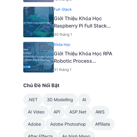
Thuật Nâng Cao [Mã -
Full-Stack
6919 A]
Giới Thiệu Khóa Học
Raspberry Pi Full Stack
Upgrade Project [Mã -
30 tháng 1
7645 A]
Khóa Học
Giới Thiệu Khóa Học RPA
Robotic Process
Automation Với UiPath
31 tháng 1
[Dành Cho Beginner] [Mã
- 7650 A]
Chủ Đề Nổi Bật
.NET
3D Modelling
AI
AI Video
API
ASP.Net
AWS
Adobe
Adobe Photoshop
Affiliate
After Effects
An Ninh Mạng