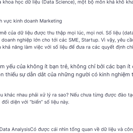
ủa khoa học dữ liệu (Data Science), một bộ môn khá khô kh
nh vực kinh doanh Marketing
của dữ liệu được thu thập mọi lúc, mọi nơi. Số liệu (data
 doanh nghiệp lớn cho tới các SME, Startup. Vì vậy, yêu c
 khả năng làm việc với số liệu để đưa ra các quyết định ch
iểm yếu của không ít bạn trẻ, không chỉ bởi các bạn ít
còn thiếu sự dẫn dắt của những người có kinh nghiệm 
liệu khác nhau phải xử lý ra sao? Nếu chưa từng được đào tạ
ối diện với “biển” số liệu này.
 Data AnalysisCó được cái nhìn tổng quan về dữ liệu và côn