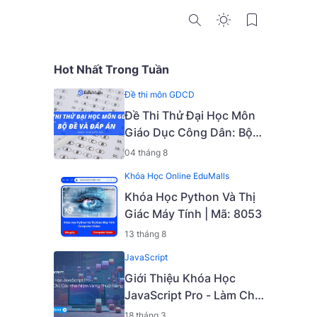
Hot Nhất Trong Tuần
|
Đề thi môn GDCD
Đề Thi Thử Đại Học Môn
Giáo Dục Công Dân: Bộ
Đề Và Đáp Án
04 tháng 8
Khóa Học Online EduMalls
Khóa Học Python Và Thị
Giác Máy Tính | Mã: 8053
13 tháng 8
JavaScript
Giới Thiệu Khóa Học
JavaScript Pro - Làm Chủ
Các Khái Niệm Và Kỹ
18 tháng 3