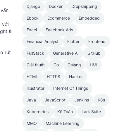
Django
Docker
Dropshipping
 vấn
Ebook
Ecommerce
Embedded
 với
Excel
Facebook Ads
ight &
Financial Analyst
Flutter
Frontend
đó rút
FullStack
Generative AI
GitHub
Giải thuật
Go
Golang
HMI
HTML
HTTPS
Hacker
Illustrator
Internet Of Things
Java
JavaScript
Jenkins
K8s
Kubernetes
Kế Toán
Lark Suite
MMO
Machine Learning