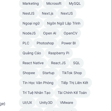
Marketing
Microsoft
MySQL
NestJS
Next.js
NextJS
Ngoại ngữ
Ngôn Ngữ Lập Trình
NodeJS
Open AI
OpenCV
PLC
Photoshop
Power BI
Quảng Cáo
Raspberry Pi
React Native
React.JS
SQL
Shopee
Startup
TikTok Shop
Tin Học Văn Phòng
Tiếp Thị Liên Kết
Trí Tuệ Nhân Tạo
Tài Chính Kế Toán
UI/UX
Unity3D
VMware
ge)