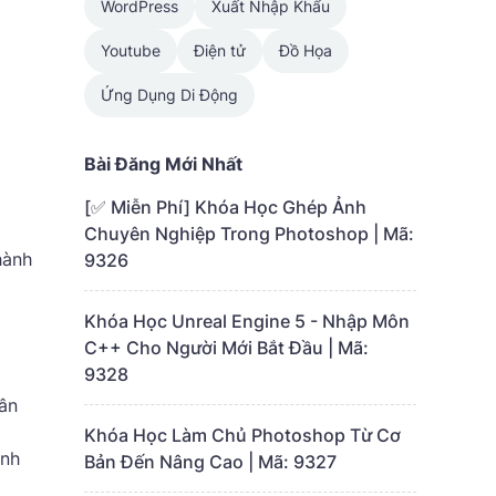
WordPress
Xuất Nhập Khẩu
Youtube
Điện tử
Đồ Họa
Ứng Dụng Di Động
Bài Đăng Mới Nhất
[✅ Miễn Phí] Khóa Học Ghép Ảnh
Chuyên Nghiệp Trong Photoshop | Mã:
hành
9326
Khóa Học Unreal Engine 5 - Nhập Môn
C++ Cho Người Mới Bắt Đầu | Mã:
9328
gân
Khóa Học Làm Chủ Photoshop Từ Cơ
ịnh
Bản Đến Nâng Cao | Mã: 9327