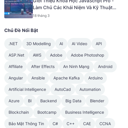
Giới Thiệu Khóa Học JavaScript Pro -
Làm Chủ Các Khái Niệm Và Kỹ Thuật
Nâng Cao [Mã - 6919 A]
18 tháng 3
Chủ Đề Nổi Bật
.NET
3D Modelling
AI
AI Video
API
ASP.Net
AWS
Adobe
Adobe Photoshop
Affiliate
After Effects
An Ninh Mạng
Android
Angular
Ansible
Apache Kafka
Arduino
Artificial Intelligence
AutoCad
Automation
Azure
BI
Backend
Big Data
Blender
Blockchain
Bootcamp
Business Intelligence
Bảo Mật Thông Tin
C#
C++
CAE
CCNA