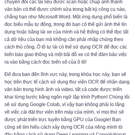
chuyển đổi các tài liệu được scan hoặc chụp ảnh thành
văn bản có thể được chỉnh sửa trong bất kỳ công cụ nào,
chẳng hạn như Microsoft Word. Một ứng dụng phổ biến là
đọc biểu mẫu tự động, trong đó bạn có thể gửi ảnh thẻ tín
dụng hoặc bằng lái xe của mình và hệ thống có thể đọc tất
cả dữ liệu của bạn mà không cần phải nhập chúng theo
cách thủ công. Ô tô tự lái có thể sử dụng OCR để đọc các
biển báo giao thông và một bãi đỗ xe có thể đảm bảo việc
ra vào bằng cách đọc biển số của ô tô!
Để đưa bạn đến lĩnh vực này, trong khóa học này, bạn sẽ
học trên thực tế cách sử dụng thư viện OCR để nhận dạng
văn bản trong hình ảnh và video, tất cả code được triển
khai từng bước bằng ngôn ngữ lập trình Python! Chúng tôi
sẽ sử dụng Google Colab, vì vậy bạn không phải lo lắng
về việc cài đặt thư viện trên máy của mình, vì mọi thứ sẽ
được phát triển trực tuyến bằng GPU của Google! Bạn
cũng sẽ tìm hiểu cách xây dựng OCR của riêng mình từ
đầu bằng cách sử dụng Deep Learning và Convolutional