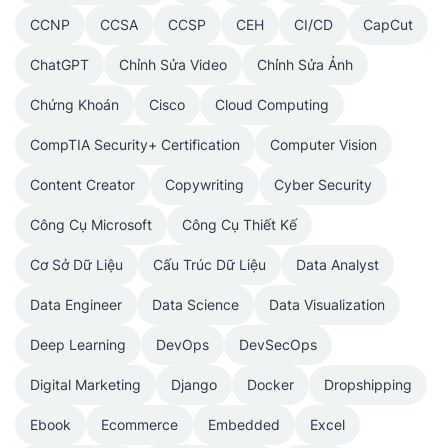
CCNP
CCSA
CCSP
CEH
CI/CD
CapCut
ChatGPT
Chỉnh Sửa Video
Chỉnh Sửa Ảnh
Chứng Khoán
Cisco
Cloud Computing
CompTIA Security+ Certification
Computer Vision
Content Creator
Copywriting
Cyber Security
Công Cụ Microsoft
Công Cụ Thiết Kế
Cơ Sở Dữ Liệu
Cấu Trúc Dữ Liệu
Data Analyst
Data Engineer
Data Science
Data Visualization
Deep Learning
DevOps
DevSecOps
Digital Marketing
Django
Docker
Dropshipping
Ebook
Ecommerce
Embedded
Excel