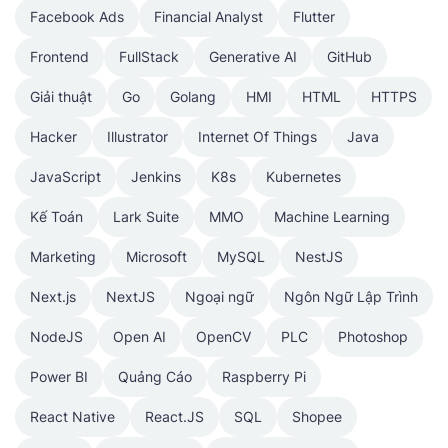
Facebook Ads
Financial Analyst
Flutter
Frontend
FullStack
Generative AI
GitHub
Giải thuật
Go
Golang
HMI
HTML
HTTPS
Hacker
Illustrator
Internet Of Things
Java
JavaScript
Jenkins
K8s
Kubernetes
Kế Toán
Lark Suite
MMO
Machine Learning
Marketing
Microsoft
MySQL
NestJS
Next.js
NextJS
Ngoại ngữ
Ngôn Ngữ Lập Trình
NodeJS
Open AI
OpenCV
PLC
Photoshop
Power BI
Quảng Cáo
Raspberry Pi
React Native
React.JS
SQL
Shopee