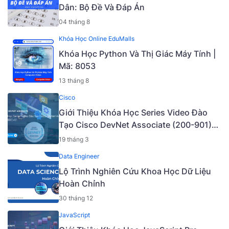
Dân: Bộ Đề Và Đáp Án
04 tháng 8
Khóa Học Online EduMalls
Khóa Học Python Và Thị Giác Máy Tính |
Mã: 8053
13 tháng 8
Cisco
Giới Thiệu Khóa Học Series Video Đào
Tạo Cisco DevNet Associate (200-901)
v1.1 [Mã - 6927 A]
19 tháng 3
Data Engineer
Lộ Trình Nghiên Cứu Khoa Học Dữ Liệu
Hoàn Chỉnh
30 tháng 12
JavaScript