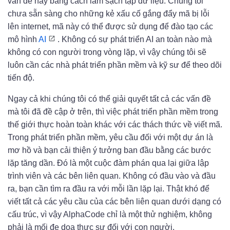
vấn đề này bằng cách làm sạch tập dữ liệu. Chúng tôi
chưa sẵn sàng cho những kẻ xấu cố gắng đẩy mã bị lỗi
lên internet, mã này có thể được sử dụng để đào tạo các
mô hình
AI
. Không có sự phát triển AI an toàn nào mà
không có con người trong vòng lặp, vì vậy chúng tôi sẽ
luôn cần các nhà phát triển phần mềm và kỹ sư để theo dõi
tiến độ.
Ngay cả khi chúng tôi có thể giải quyết tất cả các vấn đề
mà tôi đã đề cập ở trên, thì việc phát triển phần mềm trong
thế giới thực hoàn toàn khác với các thách thức về viết mã.
Trong phát triển phần mềm, yêu cầu đối với một dự án là
mơ hồ và bạn cải thiện ý tưởng ban đầu bằng các bước
lặp tăng dần. Đó là một cuộc đàm phán qua lại giữa lập
trình viên và các bên liên quan. Không có đầu vào và đầu
ra, bạn cần tìm ra đầu ra với mỗi lần lặp lại. Thật khó để
viết tất cả các yêu cầu của các bên liên quan dưới dạng có
cấu trúc, vì vậy AlphaCode chỉ là một thử nghiệm, không
phải là mối đe dọa thực sự đối với con người.