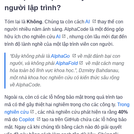
người lập trình?
Tóm lại là
Không
. Chúng ta còn cách
AI
thay thế con
người nhiều năm ánh sáng. AlphaCode là một đóng góp
hữu ích cho nghiên cứu
AI
, nhưng còn lâu mới đạt đến
trình độ lành nghề của một lập trình viên con người.
“Đây không phải là
AlphaGo
về mặt đánh bại con
người, và không phải
AlphaFold
về mặt cách mạng
hóa toàn bộ lĩnh vực khoa học.”, Dzmitry Bahdanau,
một nhà khoa học nghiên cứu có kiến ​​thức sâu rộng
về AlphaCode.
Ngoài ra, còn có các lỗ hổng bảo mật trong quá trình tạo
mã có thể gây thiệt hại nghiêm trọng cho các công ty.
Trong
nghiên cứu
, các nhà nghiên cứu phát hiện ra rằng
40%
mã do
Copilot
tạo ra trên GitHub chứa các lỗ hổng bảo
mật. Ngay cả khi chúng tôi bằng cách nào đó giải quyết