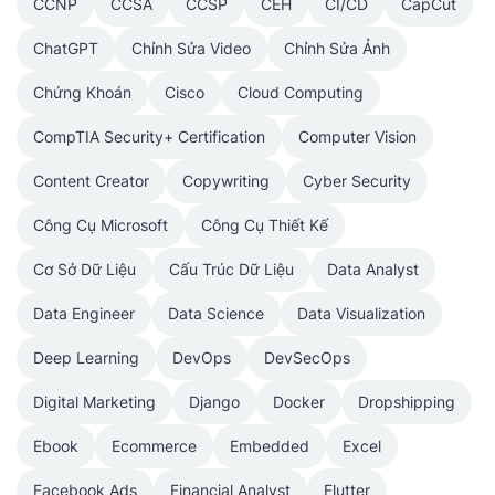
CCNP
CCSA
CCSP
CEH
CI/CD
CapCut
ChatGPT
Chỉnh Sửa Video
Chỉnh Sửa Ảnh
Chứng Khoán
Cisco
Cloud Computing
CompTIA Security+ Certification
Computer Vision
Content Creator
Copywriting
Cyber Security
Công Cụ Microsoft
Công Cụ Thiết Kế
Cơ Sở Dữ Liệu
Cấu Trúc Dữ Liệu
Data Analyst
Data Engineer
Data Science
Data Visualization
Deep Learning
DevOps
DevSecOps
Digital Marketing
Django
Docker
Dropshipping
Ebook
Ecommerce
Embedded
Excel
Facebook Ads
Financial Analyst
Flutter