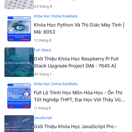
04 tháng 8
Khóa Học Online EduMalls
Khóa Học Python Và Thị Giác Máy Tính |
Mã: 8053
13 tháng 8
Full-Stack
Giới Thiệu Khóa Học Raspberry Pi Full
Stack Upgrade Project [Mã - 7645 A]
30 tháng 1
Khóa Học Online EduMalls
Full Lộ Trình Học Môn Hóa Học - Ôn Thi
Tốt Nghiệp THPT, Đại Học Với Thầy Vũ
Khắc Ngọc 2K5 - 2023 | Mã: 9009
11 tháng 8
JavaScript
Giới Thiệu Khóa Học JavaScript Pro -