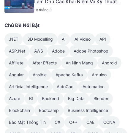
Làm Chủ Các Khái Niệm Và Kỹ Thuật
Nâng Cao [Mã - 6919 A]
18 tháng 3
Chủ Đề Nổi Bật
.NET
3D Modelling
AI
AI Video
API
ASP.Net
AWS
Adobe
Adobe Photoshop
Affiliate
After Effects
An Ninh Mạng
Android
Angular
Ansible
Apache Kafka
Arduino
Artificial Intelligence
AutoCad
Automation
Azure
BI
Backend
Big Data
Blender
Blockchain
Bootcamp
Business Intelligence
Bảo Mật Thông Tin
C#
C++
CAE
CCNA