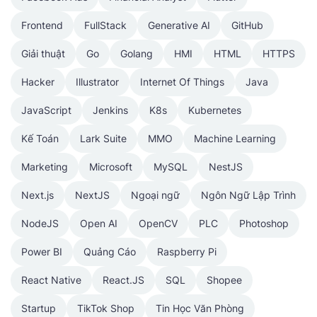
Frontend
FullStack
Generative AI
GitHub
Giải thuật
Go
Golang
HMI
HTML
HTTPS
Hacker
Illustrator
Internet Of Things
Java
JavaScript
Jenkins
K8s
Kubernetes
Kế Toán
Lark Suite
MMO
Machine Learning
Marketing
Microsoft
MySQL
NestJS
Next.js
NextJS
Ngoại ngữ
Ngôn Ngữ Lập Trình
NodeJS
Open AI
OpenCV
PLC
Photoshop
Power BI
Quảng Cáo
Raspberry Pi
React Native
React.JS
SQL
Shopee
Startup
TikTok Shop
Tin Học Văn Phòng