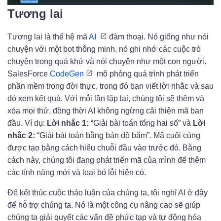
Tương lai
Tương lai là thế hệ mã
AI
đàm thoại. Nó giống như nói
chuyện với một bot thông minh, nó ghi nhớ các cuộc trò
chuyện trong quá khứ và nói chuyện như một con người.
SalesForce
CodeGen
mô phỏng quá trình phát triển
phần mềm trong đời thực, trong đó bạn viết lời nhắc và sau
đó xem kết quả. Với mỗi lần lặp lại, chúng tôi sẽ thêm và
xóa mọi thứ, đồng thời AI không ngừng cải thiện mã ban
đầu. Ví dụ:
Lời nhắc 1:
“Giải bài toán tổng hai số” và
Lời
nhắc 2:
“Giải bài toán bằng bản đồ băm”. Mã cuối cùng
được tạo bằng cách hiểu chuỗi đầu vào trước đó. Bằng
cách này, chúng tôi đang phát triển mã của mình để thêm
các tính năng mới và loại bỏ lỗi hiện có.
Để kết thúc cuộc thảo luận của chúng ta, tôi nghĩ AI ở đây
để hỗ trợ chúng ta. Nó là một công cụ nâng cao sẽ giúp
chúng ta giải quyết các vấn đề phức tạp và tự động hóa