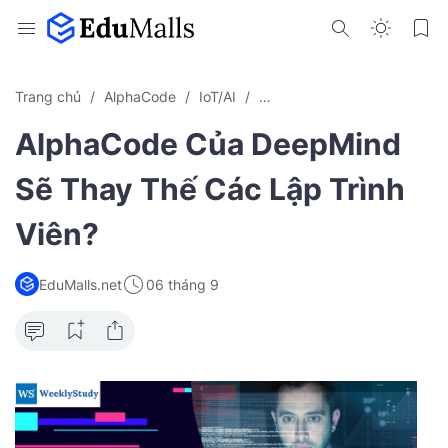
Trang chủ
AlphaCode
IoT/AI
Kiến Thức Trí Tuệ Nhân Tạo
AlphaCode Của DeepMind
Sẽ Thay Thế Các Lập Trình
Viên?
EduMalls.net
06 tháng 9