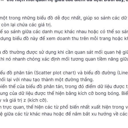
một trong những biểu đồ dễ đọc nhất, giúp so sánh các dữ 
còn lại chứa các giá trị.
để so sánh giữa các danh mục khác nhau hoặc có thể so sá
 dụng biểu đồ này để xem doanh thu trên mỗi trang hoặc k
iểu đồ thường được sử dụng khi cần quan sát mối quan hệ gi
khi nó nhanh chóng xác định mối tương quan tiềm năng giữ
iểu đồ phân tán (Scatter plot chart) và biểu đồ đường (Line
ối lại với nhau tạo thành một đường thẳng.
iến thể của biểu đồ phân tán, trong đó điểm dữ liệu được 
ung của dữ liệu được thể hiện bằng kích cỡ bong bóng. Bi
y và giá trị z (kích cỡ).
h trực quan, thể hiện các từ phổ biến nhất xuất hiện trong 
ệ giữa các từ khác nhau hoặc để nắm bắt xu hướng về các