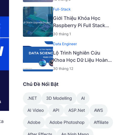
Thuật Nâng Cao [Mã -
Full-Stack
6919 A]
Giới Thiệu Khóa Học
Raspberry Pi Full Stack
Upgrade Project [Mã -
30 tháng 1
7645 A]
Data Engineer
Lộ Trình Nghiên Cứu
Khoa Học Dữ Liệu Hoàn
Chỉnh
30 tháng 12
Chủ Đề Nổi Bật
.NET
3D Modelling
AI
AI Video
API
ASP.Net
AWS
ta
Adobe
Adobe Photoshop
Affiliate
After Effects
An Ninh Mạng