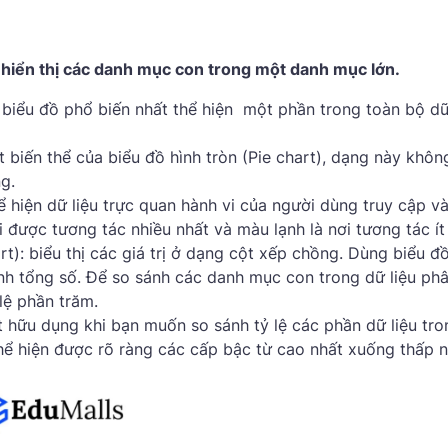
n hiển thị các danh mục con trong một danh mục lớn.
g biểu đồ phổ biến nhất thể hiện một phần trong toàn bộ dữ 
t biến thể của biểu đồ hình tròn (Pie chart), dạng này khôn
g.
 hiện dữ liệu trực quan hành vi của người dùng truy cập v
được tương tác nhiều nhất và màu lạnh là nơi tương tác ít
): biểu thị các giá trị ở dạng cột xếp chồng. Dùng biểu đ
nh tổng số. Để so sánh các danh mục con trong dữ liệu phâ
lệ phần trăm.
t hữu dụng khi bạn muốn so sánh tỷ lệ các phần dữ liệu tro
hể hiện được rõ ràng các cấp bậc từ cao nhất xuống thấp n