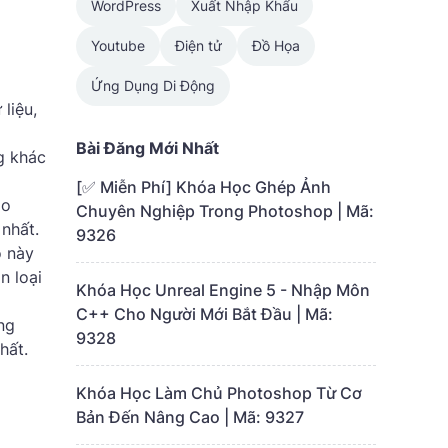
WordPress
Xuất Nhập Khẩu
Youtube
Điện tử
Đồ Họa
Ứng Dụng Di Động
liệu,
Bài Đăng Mới Nhất
g khác
[✅ Miễn Phí] Khóa Học Ghép Ảnh
ào
Chuyên Nghiệp Trong Photoshop | Mã:
 nhất.
9326
ồ này
n loại
Khóa Học Unreal Engine 5 - Nhập Môn
C++ Cho Người Mới Bắt Đầu | Mã:
ng
9328
hất.
Khóa Học Làm Chủ Photoshop Từ Cơ
Bản Đến Nâng Cao | Mã: 9327