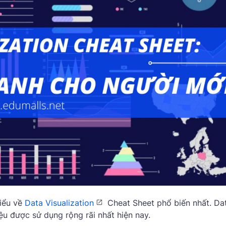
iểu về
Data Visualization
Cheat Sheet phổ biến nhất. Da
ệu được sử dụng rộng rãi nhất hiện nay.