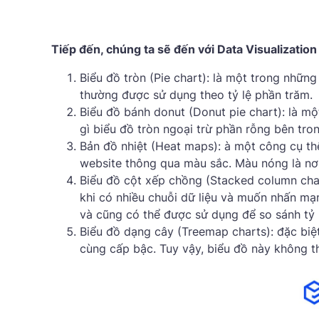
Tiếp đến, chúng ta sẽ đến với Data Visualizatio
Biểu đồ tròn (Pie chart): là một trong nhữn
thường được sử dụng theo tỷ lệ phần trăm.
Biểu đồ bánh donut (Donut pie chart): là mộ
gì biểu đồ tròn ngoại trừ phần rỗng bên tron
Bản đồ nhiệt (Heat maps): à một công cụ thể
website thông qua màu sắc. Màu nóng là nơi 
Biểu đồ cột xếp chồng (Stacked column chart
khi có nhiều chuỗi dữ liệu và muốn nhấn mạ
và cũng có thể được sử dụng để so sánh tỷ 
Biểu đồ dạng cây (Treemap charts): đặc biệ
cùng cấp bậc. Tuy vậy, biểu đồ này không t