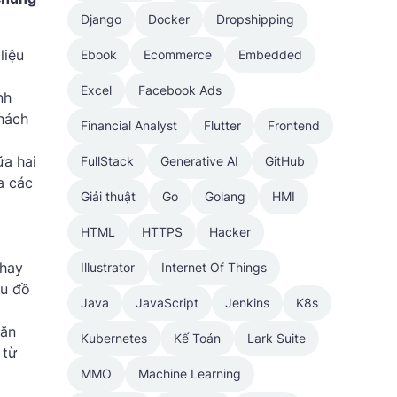
Django
Docker
Dropshipping
liệu
Ebook
Ecommerce
Embedded
Excel
Facebook Ads
nh
hách
Financial Analyst
Flutter
Frontend
ữa hai
FullStack
Generative AI
GitHub
a các
Giải thuật
Go
Golang
HMI
HTML
HTTPS
Hacker
thay
Illustrator
Internet Of Things
ểu đồ
Java
JavaScript
Jenkins
K8s
văn
Kubernetes
Kế Toán
Lark Suite
 từ
MMO
Machine Learning