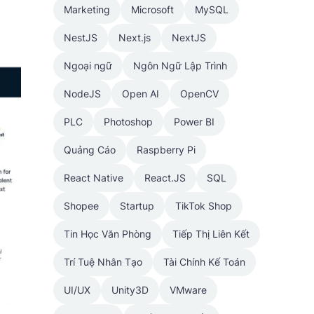
Marketing
Microsoft
MySQL
NestJS
Next.js
NextJS
Ngoại ngữ
Ngôn Ngữ Lập Trình
NodeJS
Open AI
OpenCV
PLC
Photoshop
Power BI
Quảng Cáo
Raspberry Pi
React Native
React.JS
SQL
Shopee
Startup
TikTok Shop
Tin Học Văn Phòng
Tiếp Thị Liên Kết
Trí Tuệ Nhân Tạo
Tài Chính Kế Toán
UI/UX
Unity3D
VMware