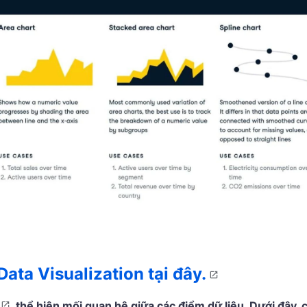
ta Visualization tại đây.
thể hiện mối quan hệ giữa các điểm dữ liệu. Dưới đây,