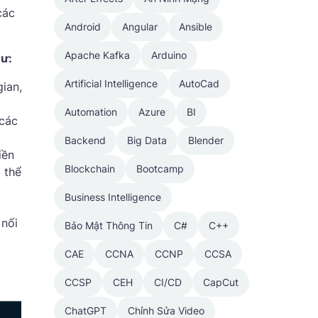
các
Android
Angular
Ansible
Apache Kafka
Arduino
hư:
Artificial Intelligence
AutoCad
gian,
Automation
Azure
BI
 các
Backend
Big Data
Blender
iền
Blockchain
Bootcamp
 thể
Business Intelligence
 nối
Bảo Mật Thông Tin
C#
C++
CAE
CCNA
CCNP
CCSA
CCSP
CEH
CI/CD
CapCut
ChatGPT
Chỉnh Sửa Video