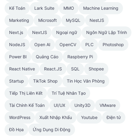
Kế Toán
Lark Suite
MMO
Machine Learning
Marketing
Microsoft
MySQL
NestJS
Next.js
NextJS
Ngoại ngữ
Ngôn Ngữ Lập Trình
NodeJS
Open AI
OpenCV
PLC
Photoshop
Power BI
Quảng Cáo
Raspberry Pi
React Native
React.JS
SQL
Shopee
Startup
TikTok Shop
Tin Học Văn Phòng
Tiếp Thị Liên Kết
Trí Tuệ Nhân Tạo
Tài Chính Kế Toán
UI/UX
Unity3D
VMware
WordPress
Xuất Nhập Khẩu
Youtube
Điện tử
Đồ Họa
Ứng Dụng Di Động