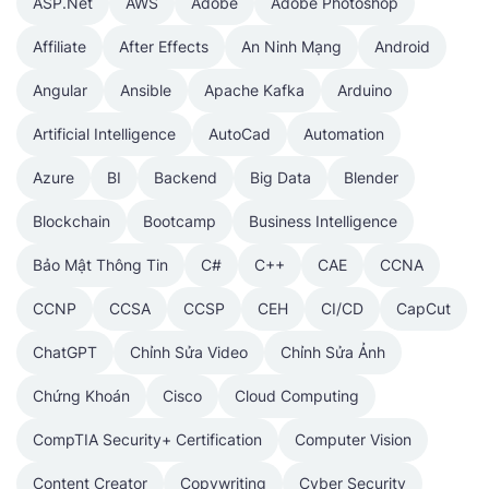
ASP.Net
AWS
Adobe
Adobe Photoshop
Affiliate
After Effects
An Ninh Mạng
Android
Angular
Ansible
Apache Kafka
Arduino
Artificial Intelligence
AutoCad
Automation
Azure
BI
Backend
Big Data
Blender
Blockchain
Bootcamp
Business Intelligence
Bảo Mật Thông Tin
C#
C++
CAE
CCNA
CCNP
CCSA
CCSP
CEH
CI/CD
CapCut
ChatGPT
Chỉnh Sửa Video
Chỉnh Sửa Ảnh
Chứng Khoán
Cisco
Cloud Computing
CompTIA Security+ Certification
Computer Vision
Content Creator
Copywriting
Cyber Security