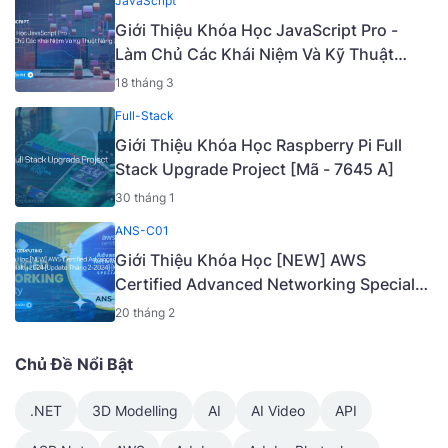
JavaScript
Giới Thiệu Khóa Học JavaScript Pro -
Làm Chủ Các Khái Niệm Và Kỹ Thuật
Nâng Cao [Mã - 6919 A]
18 tháng 3
Full-Stack
Giới Thiệu Khóa Học Raspberry Pi Full
Stack Upgrade Project [Mã - 7645 A]
30 tháng 1
ANS-C01
Giới Thiệu Khóa Học [NEW] AWS
Certified Advanced Networking Specialty
2024 [Update Tháng 2-2024] [Mã 6826
20 tháng 2
A]
Chủ Đề Nổi Bật
.NET
3D Modelling
AI
AI Video
API