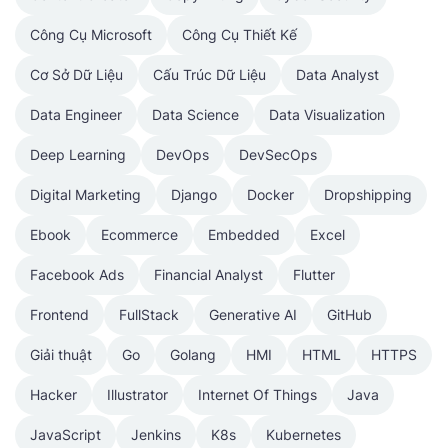
Công Cụ Microsoft
Công Cụ Thiết Kế
Cơ Sở Dữ Liệu
Cấu Trúc Dữ Liệu
Data Analyst
Data Engineer
Data Science
Data Visualization
Deep Learning
DevOps
DevSecOps
Digital Marketing
Django
Docker
Dropshipping
Ebook
Ecommerce
Embedded
Excel
Facebook Ads
Financial Analyst
Flutter
Frontend
FullStack
Generative AI
GitHub
Giải thuật
Go
Golang
HMI
HTML
HTTPS
Hacker
Illustrator
Internet Of Things
Java
JavaScript
Jenkins
K8s
Kubernetes