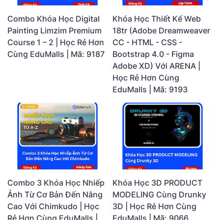
Combo Khóa Học Digital
Khóa Học Thiết Kế Web
Painting Limzim Premium
18tr (Adobe Dreamweaver
Course 1 – 2 | Học Rẻ Hơn
CC - HTML - CSS -
Cùng EduMalls | Mã: 9187
Bootstrap 4.0 - Figma
Adobe XD) Với ARENA |
Học Rẻ Hơn Cùng
EduMalls | Mã: 9193
Combo 3 Khóa Học Nhiếp
Khóa Học 3D PRODUCT
Ảnh Từ Cơ Bản Đến Nâng
MODELING Cùng Drunky
Cao Với Chimkudo | Học
3D | Học Rẻ Hơn Cùng
Rẻ Hơn Cùng EduMalls |
EduMalls | Mã: 9066