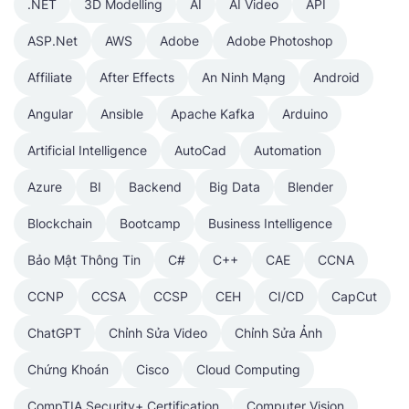
.NET
3D Modelling
AI
AI Video
API
ASP.Net
AWS
Adobe
Adobe Photoshop
Affiliate
After Effects
An Ninh Mạng
Android
Angular
Ansible
Apache Kafka
Arduino
Artificial Intelligence
AutoCad
Automation
Azure
BI
Backend
Big Data
Blender
Blockchain
Bootcamp
Business Intelligence
Bảo Mật Thông Tin
C#
C++
CAE
CCNA
CCNP
CCSA
CCSP
CEH
CI/CD
CapCut
ChatGPT
Chỉnh Sửa Video
Chỉnh Sửa Ảnh
Chứng Khoán
Cisco
Cloud Computing
CompTIA Security+ Certification
Computer Vision