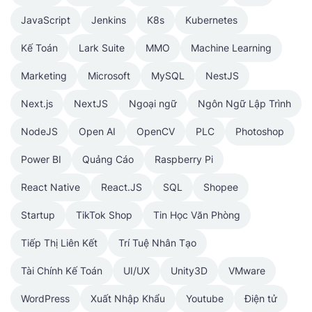
JavaScript
Jenkins
K8s
Kubernetes
Kế Toán
Lark Suite
MMO
Machine Learning
Marketing
Microsoft
MySQL
NestJS
Next.js
NextJS
Ngoại ngữ
Ngôn Ngữ Lập Trình
NodeJS
Open AI
OpenCV
PLC
Photoshop
Power BI
Quảng Cáo
Raspberry Pi
React Native
React.JS
SQL
Shopee
Startup
TikTok Shop
Tin Học Văn Phòng
Tiếp Thị Liên Kết
Trí Tuệ Nhân Tạo
Tài Chính Kế Toán
UI/UX
Unity3D
VMware
WordPress
Xuất Nhập Khẩu
Youtube
Điện tử