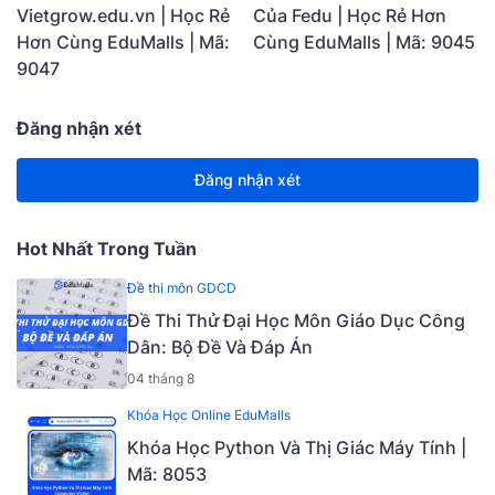
Vietgrow.edu.vn | Học Rẻ
Của Fedu | Học Rẻ Hơn
Hơn Cùng EduMalls | Mã:
Cùng EduMalls | Mã: 9045
9047
Đăng nhận xét
Đăng nhận xét
Hot Nhất Trong Tuần
Đề thi môn GDCD
Đề Thi Thử Đại Học Môn Giáo Dục Công
Dân: Bộ Đề Và Đáp Án
04 tháng 8
Khóa Học Online EduMalls
Khóa Học Python Và Thị Giác Máy Tính |
Mã: 8053