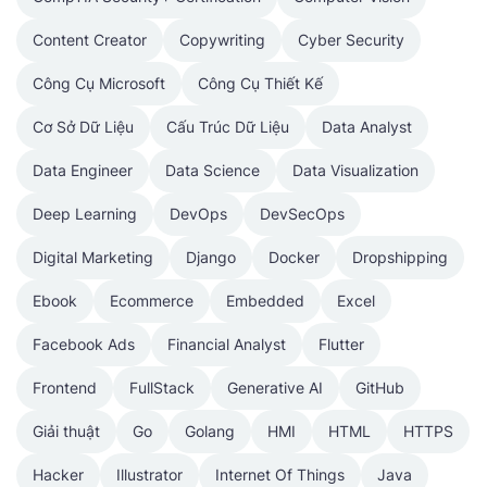
Content Creator
Copywriting
Cyber Security
Công Cụ Microsoft
Công Cụ Thiết Kế
Cơ Sở Dữ Liệu
Cấu Trúc Dữ Liệu
Data Analyst
Data Engineer
Data Science
Data Visualization
Deep Learning
DevOps
DevSecOps
Digital Marketing
Django
Docker
Dropshipping
Ebook
Ecommerce
Embedded
Excel
Facebook Ads
Financial Analyst
Flutter
Frontend
FullStack
Generative AI
GitHub
Giải thuật
Go
Golang
HMI
HTML
HTTPS
Hacker
Illustrator
Internet Of Things
Java