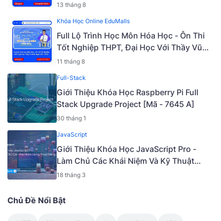
13 tháng 8
Khóa Học Online EduMalls
Full Lộ Trình Học Môn Hóa Học - Ôn Thi
Tốt Nghiệp THPT, Đại Học Với Thầy Vũ
Khắc Ngọc 2K5 - 2023 | Mã: 9009
11 tháng 8
Full-Stack
Giới Thiệu Khóa Học Raspberry Pi Full
Stack Upgrade Project [Mã - 7645 A]
30 tháng 1
JavaScript
Giới Thiệu Khóa Học JavaScript Pro -
Làm Chủ Các Khái Niệm Và Kỹ Thuật
Nâng Cao [Mã - 6919 A]
18 tháng 3
Chủ Đề Nổi Bật