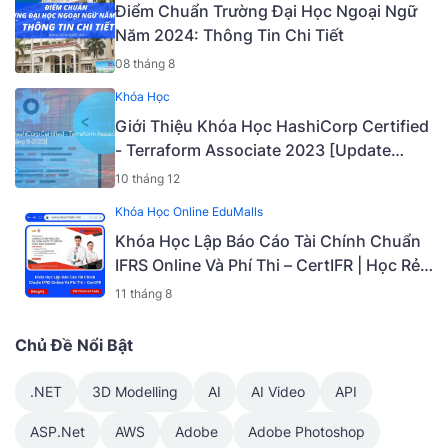
Điểm Chuẩn Trường Đại Học Ngoại Ngữ
Năm 2024: Thông Tin Chi Tiết
08 tháng 8
Khóa Học
Giới Thiệu Khóa Học HashiCorp Certified
- Terraform Associate 2023 [Update
Tháng 9-2023] [Mã - 7006 A]
10 tháng 12
Khóa Học Online EduMalls
Khóa Học Lập Báo Cáo Tài Chính Chuẩn
IFRS Online Và Phí Thi – CertIFR | Học Rẻ
Hơn Cùng EduMalls | Mã: 9188B
11 tháng 8
Chủ Đề Nổi Bật
.NET
3D Modelling
AI
AI Video
API
ASP.Net
AWS
Adobe
Adobe Photoshop