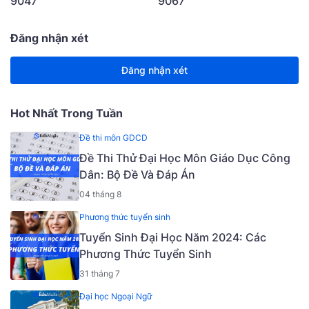
9047
9067
Đăng nhận xét
Đăng nhận xét
Hot Nhất Trong Tuần
Đề thi môn GDCD
Đề Thi Thử Đại Học Môn Giáo Dục Công
Dân: Bộ Đề Và Đáp Án
04 tháng 8
Phương thức tuyển sinh
Tuyển Sinh Đại Học Năm 2024: Các
Phương Thức Tuyển Sinh
31 tháng 7
Đại học Ngoại Ngữ