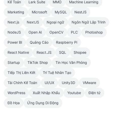
Kế Toán
Lark Suite
MMO
Machine Learning
Marketing
Microsoft
MySQL
NestJS
Next.js
NextJS
Ngoại ngữ
Ngôn Ngữ Lập Trình
NodeJS
Open AI
OpenCV
PLC
Photoshop
Power BI
Quảng Cáo
Raspberry Pi
React Native
React.JS
SQL
Shopee
Startup
TikTok Shop
Tin Học Văn Phòng
Tiếp Thị Liên Kết
Trí Tuệ Nhân Tạo
Tài Chính Kế Toán
UI/UX
Unity3D
VMware
WordPress
Xuất Nhập Khẩu
Youtube
Điện tử
Đồ Họa
Ứng Dụng Di Động