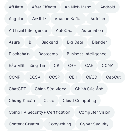
Affiliate
After Effects
An Ninh Mạng
Android
Angular
Ansible
Apache Kafka
Arduino
Artificial Intelligence
AutoCad
Automation
Azure
BI
Backend
Big Data
Blender
Blockchain
Bootcamp
Business Intelligence
Bảo Mật Thông Tin
C#
C++
CAE
CCNA
CCNP
CCSA
CCSP
CEH
CI/CD
CapCut
ChatGPT
Chỉnh Sửa Video
Chỉnh Sửa Ảnh
Chứng Khoán
Cisco
Cloud Computing
CompTIA Security+ Certification
Computer Vision
Content Creator
Copywriting
Cyber Security