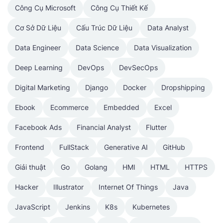
Công Cụ Microsoft
Công Cụ Thiết Kế
Cơ Sở Dữ Liệu
Cấu Trúc Dữ Liệu
Data Analyst
Data Engineer
Data Science
Data Visualization
Deep Learning
DevOps
DevSecOps
Digital Marketing
Django
Docker
Dropshipping
Ebook
Ecommerce
Embedded
Excel
Facebook Ads
Financial Analyst
Flutter
Frontend
FullStack
Generative AI
GitHub
Giải thuật
Go
Golang
HMI
HTML
HTTPS
Hacker
Illustrator
Internet Of Things
Java
JavaScript
Jenkins
K8s
Kubernetes