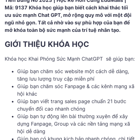
Tiền Bùng Nổ 2023 | Học Rẻ Hơn Cùng EduMalls |
Mã: 9137 Khóa học giúp bạn biết cách khai thác tối
ưu sức mạnh Chat GPT, m
ở rộng quy mô với một đội
ngũ nhỏ gọn. Tất cả nhờ vào sự phù hợp của bạn để
mở khóa toàn bộ sức mạnh của trí tuệ nhân tạo.
GIỚI THIỆU KHÓA HỌC
Khóa học Khai Phóng Sức Mạnh ChatGPT sẽ giúp bạn:
Giúp bạn chăm sóc website một cách dễ dàng,
tăng lưu lượng truy cập miễn phí
Giúp bạn chăm sóc Fanpage & các kênh mạng xã
hội khác
Giúp bạn viết trang sales page chuẩn 21 bước
chuyển đổi cao nhanh chóng
Giúp bạn tự động lên bài thường xuyên để xây
dựng Fanpage, Group và các nền tảng mạng xã
hội dễ dàng
Giúp bạn có khung kịch bản nhanh chóng, chi tiết