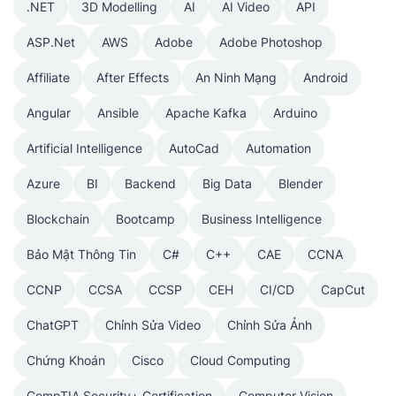
.NET
3D Modelling
AI
AI Video
API
ASP.Net
AWS
Adobe
Adobe Photoshop
Affiliate
After Effects
An Ninh Mạng
Android
Angular
Ansible
Apache Kafka
Arduino
Artificial Intelligence
AutoCad
Automation
Azure
BI
Backend
Big Data
Blender
Blockchain
Bootcamp
Business Intelligence
Bảo Mật Thông Tin
C#
C++
CAE
CCNA
CCNP
CCSA
CCSP
CEH
CI/CD
CapCut
ChatGPT
Chỉnh Sửa Video
Chỉnh Sửa Ảnh
Chứng Khoán
Cisco
Cloud Computing
CompTIA Security+ Certification
Computer Vision