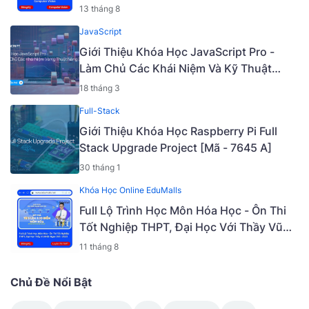
13 tháng 8
JavaScript
Giới Thiệu Khóa Học JavaScript Pro -
Làm Chủ Các Khái Niệm Và Kỹ Thuật
Nâng Cao [Mã - 6919 A]
18 tháng 3
Full-Stack
Giới Thiệu Khóa Học Raspberry Pi Full
Stack Upgrade Project [Mã - 7645 A]
30 tháng 1
Khóa Học Online EduMalls
Full Lộ Trình Học Môn Hóa Học - Ôn Thi
Tốt Nghiệp THPT, Đại Học Với Thầy Vũ
Khắc Ngọc 2K5 - 2023 | Mã: 9009
11 tháng 8
Chủ Đề Nổi Bật