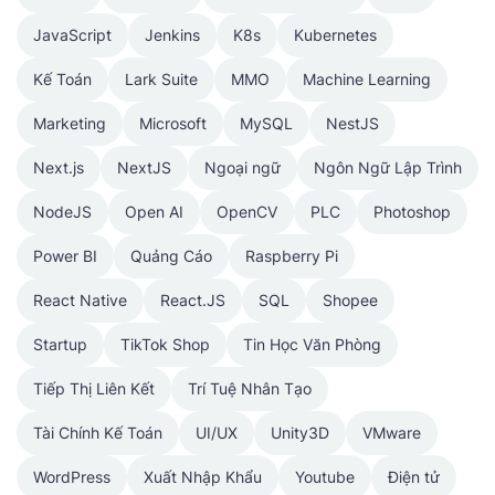
JavaScript
Jenkins
K8s
Kubernetes
Kế Toán
Lark Suite
MMO
Machine Learning
Marketing
Microsoft
MySQL
NestJS
Next.js
NextJS
Ngoại ngữ
Ngôn Ngữ Lập Trình
NodeJS
Open AI
OpenCV
PLC
Photoshop
Power BI
Quảng Cáo
Raspberry Pi
React Native
React.JS
SQL
Shopee
Startup
TikTok Shop
Tin Học Văn Phòng
Tiếp Thị Liên Kết
Trí Tuệ Nhân Tạo
Tài Chính Kế Toán
UI/UX
Unity3D
VMware
WordPress
Xuất Nhập Khẩu
Youtube
Điện tử