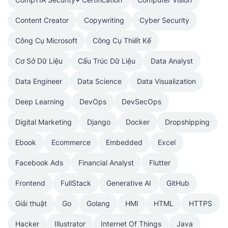
Content Creator
Copywriting
Cyber Security
Công Cụ Microsoft
Công Cụ Thiết Kế
Cơ Sở Dữ Liệu
Cấu Trúc Dữ Liệu
Data Analyst
Data Engineer
Data Science
Data Visualization
Deep Learning
DevOps
DevSecOps
Digital Marketing
Django
Docker
Dropshipping
Ebook
Ecommerce
Embedded
Excel
Facebook Ads
Financial Analyst
Flutter
Frontend
FullStack
Generative AI
GitHub
Giải thuật
Go
Golang
HMI
HTML
HTTPS
Hacker
Illustrator
Internet Of Things
Java